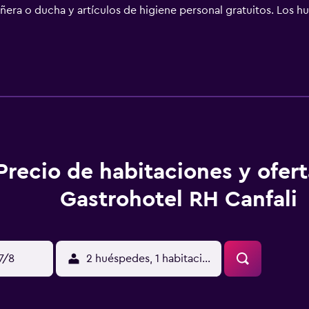
era o ducha y artículos de higiene personal gratuitos. Los
t wifi gratis. Entre las comodidades especialmente pensadas p
y teléfono. Se ofrece servicio de limpieza todos los días y es p
ctividades de ocio y esparcimiento que se indican más abajo e
rgo).
Precio de habitaciones y ofer
Gastrohotel RH Canfali
17/8
2 huéspedes, 1 habitación