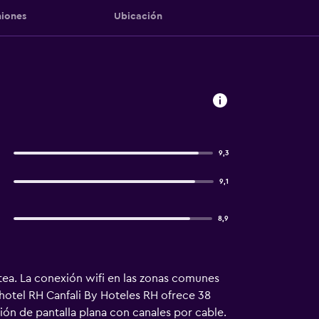
iones
Ubicación
9,3
9,1
8,9
tea. La conexión wifi en las zonas comunes
rohotel RH Canfali By Hoteles RH ofrece 38
ión de pantalla plana con canales por cable.