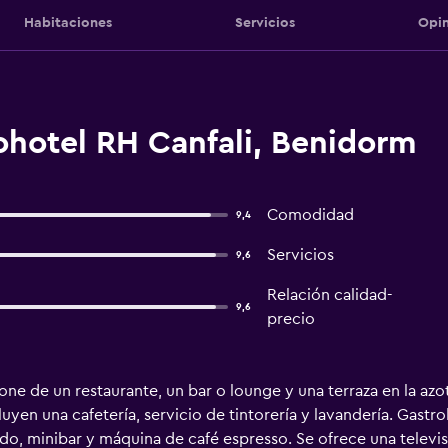
Habitaciones
Servicios
Opin
ohotel RH Canfali, Benidorm
Comodidad
9,4
Servicios
9,6
Relación calidad-
9,6
precio
ne de un restaurante, un bar o lounge y una terraza en la azo
cluyen una cafetería, servicio de tintorería y lavandería. Gast
o, minibar y máquina de café espresso. Se ofrece una televis