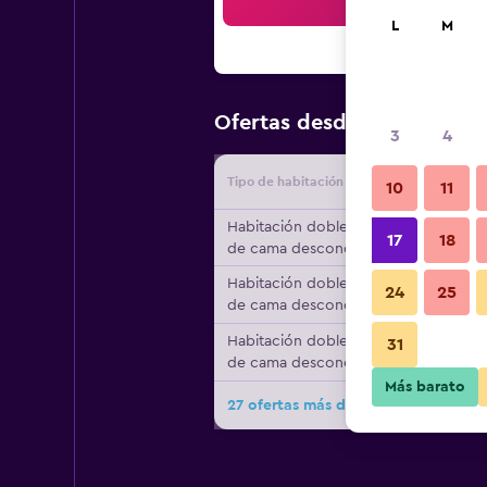
Bus
L
M
$96
Ofertas desde
/
Oferta má
3
4
Tipo de habitación
Proveedo
10
11
Habitación doble, tipo
17
18
de cama desconocido
Habitación doble, tipo
24
25
de cama desconocido
Habitación doble, tipo
31
de cama desconocido
Más barato
27 ofertas más de Gastrohotel RH C