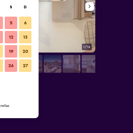
S
D
5
6
12
13
1/16
Baño
19
20
26
27
rellas