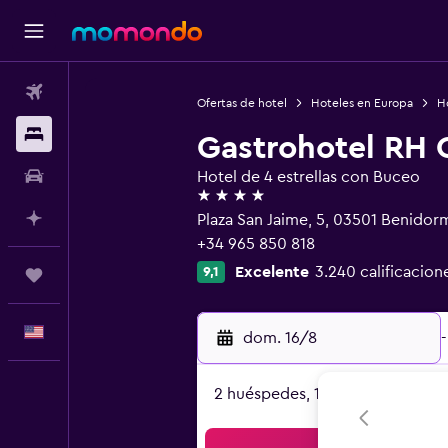
Vuelos
Ofertas de hotel
Hoteles en Europa
H
Alojamientos
Gastrohotel RH C
Autos
Hotel de 4 estrellas con Buceo
4 estrellas
Planifica con IA
Plaza San Jaime, 5, 03501 Benido
+34 965 850 818
Excelente
3.240 calificacion
9,1
Trips
Español
dom. 16/8
-
2 huéspedes, 1 habitación