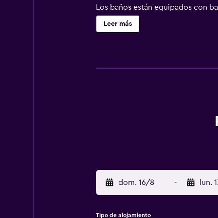
Los baños están equipados con bañ
gracias a nuestro acceso a Interne
Leer más
incluyen escritorio, cajas fuertes 
plancha. Se pueden practicar las a
(es posible que se aplique un reca
dom. 16/8
-
lun. 
Tipo de alojamiento