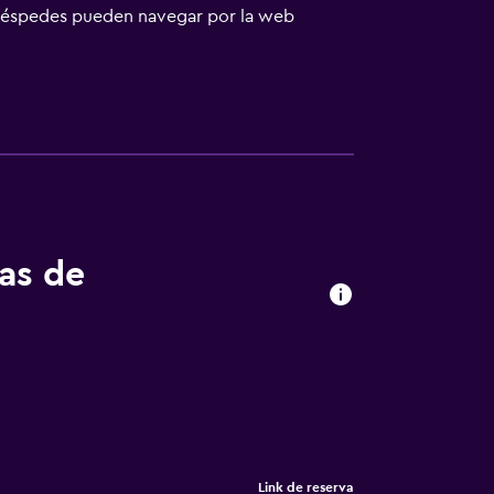
 huéspedes pueden navegar por la web
ara las personas en viaje de negocios se
osible solicitar tabla de planchar con
n las instalaciones o cerca del alojamiento
tas de
Link de reserva