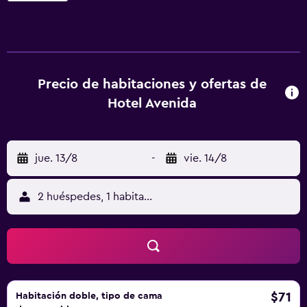
El establecimiento alberga un restaurante de tipo buffet,
una cafetería y un bar junto a la piscina. El hotel también
cuenta con terraza con una sauna disponible por un
suplemento y bajo petición previa. El equipo de
animación organiza actividades para todas las edades,
Precio de habitaciones y ofertas de
tanto de día como de noche. El establecimiento
Hotel Avenida
proporciona WiFi gratuita. Además, hay aparcamiento
público cerca.
jue. 13/8
-
vie. 14/8
2 huéspedes, 1 habitación
$71
Habitación doble, tipo de cama