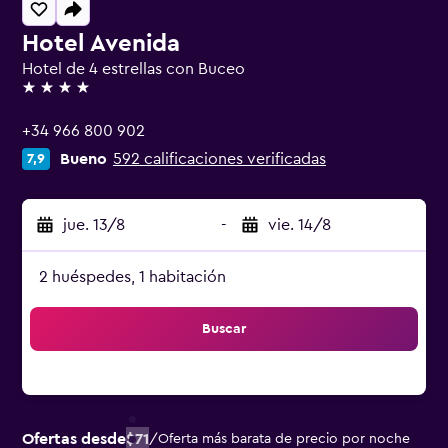
Hotel Avenida
Hotel de 4 estrellas con Buceo
4 estrellas
+34 966 800 902
Bueno
592 calificaciones verificadas
7,9
jue. 13/8
-
vie. 14/8
2 huéspedes, 1 habitación
Buscar
Ofertas desde
$71
/
Oferta más barata de precio por noche