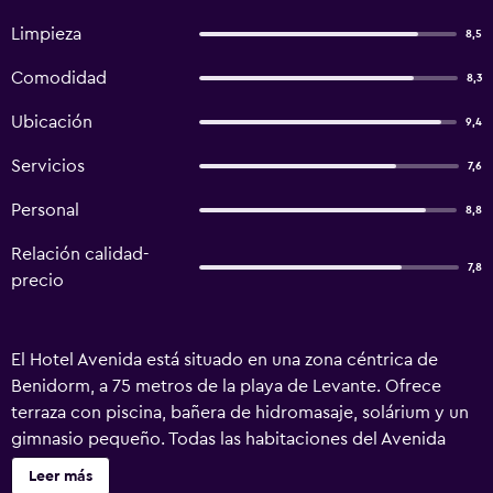
Limpieza
8,5
Comodidad
8,3
Ubicación
9,4
Servicios
7,6
Personal
8,8
Relación calidad-
7,8
precio
El Hotel Avenida está situado en una zona céntrica de
Benidorm, a 75 metros de la playa de Levante. Ofrece
terraza con piscina, bañera de hidromasaje, solárium y un
gimnasio pequeño. Todas las habitaciones del Avenida
tienen aire acondicionado, minibar, TV vía satélite y baño
Leer más
privado con secador de pelo y artículos de aseo gratuitos.