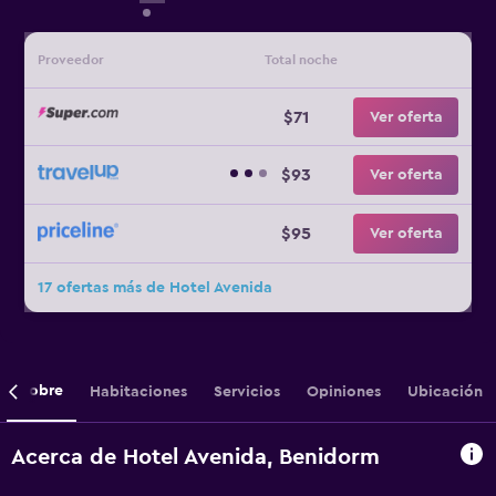
Proveedor
Total noche
$71
Ver oferta
$93
Ver oferta
$95
Ver oferta
17 ofertas más de Hotel Avenida
Sobre
Habitaciones
Servicios
Opiniones
Ubicación
Acerca de Hotel Avenida, Benidorm