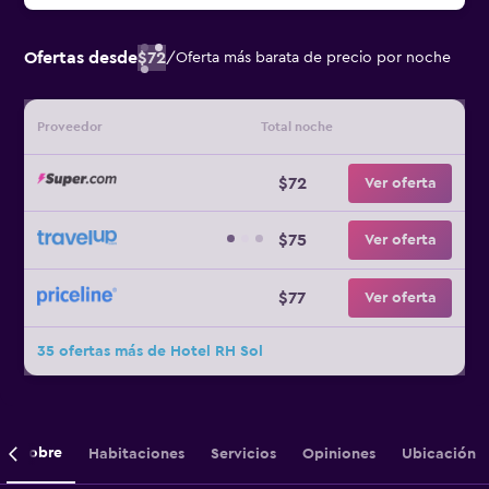
Ofertas desde
$72
/
Oferta más barata de precio por noche
Proveedor
Total noche
$72
Ver oferta
$75
Ver oferta
$77
Ver oferta
35 ofertas más de Hotel RH Sol
Sobre
Habitaciones
Servicios
Opiniones
Ubicación