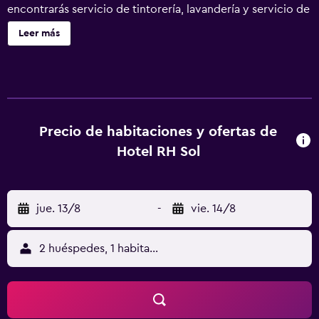
encontrarás servicio de tintorería, lavandería y servicio de
recepción 24 horas. Hotel RH Sol By Hoteles RH ofrece 53
Leer más
alojamientos con aire acondicionado, minibar y caja
fuerte. Se ofrece una televisión de pantalla plana con
canales por satélite. Los huéspedes pueden navegar por la
web gracias a nuestro acceso a Internet gratis (por cable y
wifi). Los servicios para las personas de negocios incluyen
escritorio y teléfono. Las habitaciones también incluyen
Precio de habitaciones y ofertas de
artículos de higiene personal gratuitos y cortinas opacas.
Hotel RH Sol
Se ofrece servicio de limpieza todos los días y es posible
solicitar tabla de planchar con plancha. Se pueden
practicar las actividades de ocio y esparcimiento que se
jue. 13/8
-
vie. 14/8
indican más abajo en las instalaciones o cerca del
alojamiento (es posible que se aplique un recargo).
2 huéspedes, 1 habitación