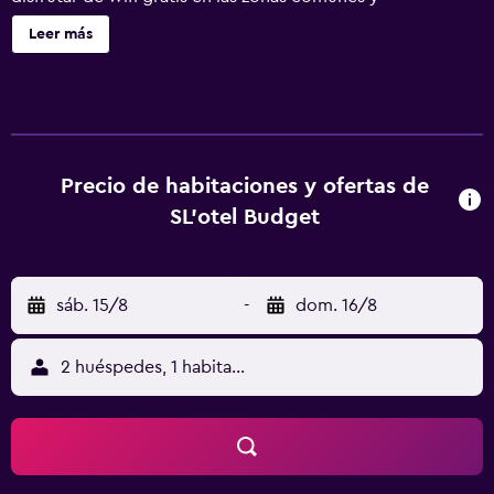
aparcamiento gratuito. SL'otel - Budget ofrece 27
Leer más
alojamientos con secador de pelo. Cada alojamiento tiene
un mobiliario y decoración diferentes. Se ofrece una
televisión de pantalla plana con canales por cable. Los
baños están equipados con ducha. Este hotel en Bernburg
ofrece acceso a Internet wifi gratis. Se ofrece servicio de
limpieza todos los días.
Precio de habitaciones y ofertas de
SL'otel Budget
sáb. 15/8
-
dom. 16/8
2 huéspedes, 1 habitación