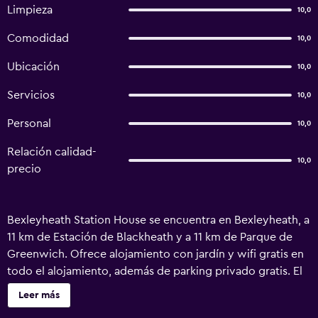
Limpieza
10,0
Comodidad
10,0
Ubicación
10,0
Servicios
10,0
Personal
10,0
Relación calidad-
10,0
precio
Bexleyheath Station House se encuentra en Bexleyheath, a
11 km de Estación de Blackheath y a 11 km de Parque de
Greenwich. Ofrece alojamiento con jardín y wifi gratis en
todo el alojamiento, además de parking privado gratis. El
alojamiento está a unos 15 km de Centro comercial
Leer más
Bluewater, a 15 km de Estación de metro Canary Wharf y a