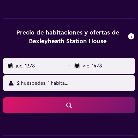
16 km de Centro comercial Lakeside. Este alojamiento
libre de humo está a 12 km de O2 Arena. El hostal o
pensión cuenta con zona de estar, TV de pantalla plana
con canales vía satélite, zona de cocina, zona de comedor
y baño compartido con artículos de aseo gratuitos, ducha
Precio de habitaciones y ofertas de
y bañera. En Bexleyheath Station House, todas las
Bexleyheath Station House
habitaciones cuentan con ropa de cama y toallas.
Docklands está a 16 km del alojamiento, y Estación de
metro West Ham está a 17 km. El aeropuerto (Aeropuerto
jue. 13/8
-
vie. 14/8
de Londres - City) está a 10 km.
2 huéspedes, 1 habitación