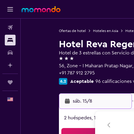
Vuelos
Ofertas de hotel
Hoteles en Asia
Hotel
Alojamientos
Hotel Reva Reg
Autos
Hotel de 3 estrellas con Servicio 
3 estrellas
Planifica con IA
56, Zone - I Maharan Pratap Nagar
+91 787 912 2795
Aceptable
96 calificaciones 
6,2
Trips
Español
sáb. 15/8
-
2 huéspedes, 1 habitación