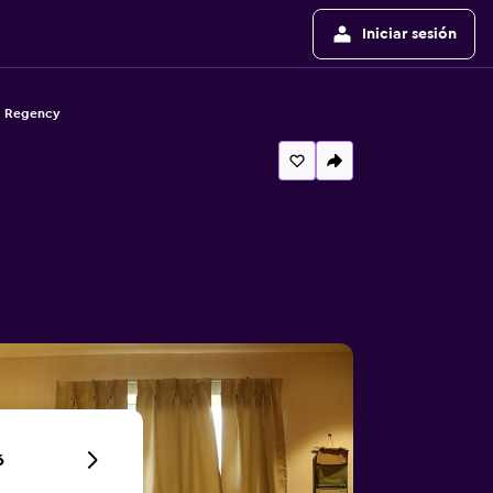
Iniciar sesión
a Regency
6