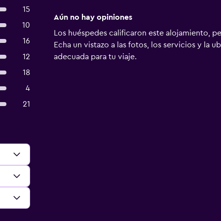
15
Aún no hay opiniones
10
Los huéspedes calificaron este alojamiento, p
16
Echa un vistazo a las fotos, los servicios y la u
12
adecuada para tu viaje.
18
4
21