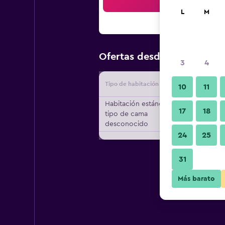
Bus
L
M
$16
Ofertas desde
/
Oferta más
3
4
Tipo de habitación
Proveedo
10
11
Habitación estándar,
17
18
tipo de cama
desconocido
24
25
31
Más barato