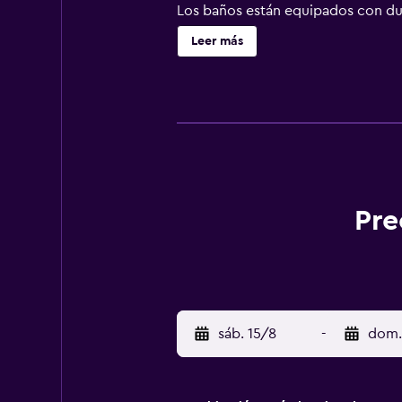
Los baños están equipados con duc
25 Mbps o más). Es posible solicit
Leer más
Pre
sáb. 15/8
-
dom.