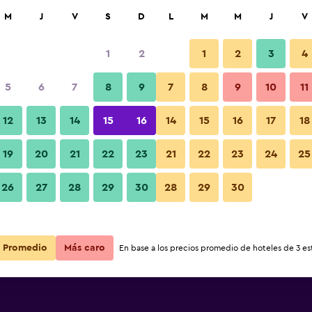
car
M
J
V
S
D
L
M
M
J
V
1
2
1
2
3
4
 barata de precio por noche
5
6
7
8
9
7
8
9
10
11
Habitación
r
Total noche
12
13
14
15
16
14
15
16
17
18
19
20
21
22
23
21
22
23
24
25
$16
Ver oferta
Fotos
26
27
28
29
30
28
29
30
Promedio
Más caro
En base a los precios promedio de hoteles de 3 est