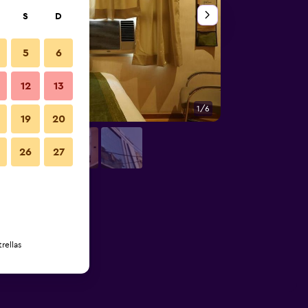
S
D
5
6
12
13
1/6
Otros
19
20
26
27
rellas