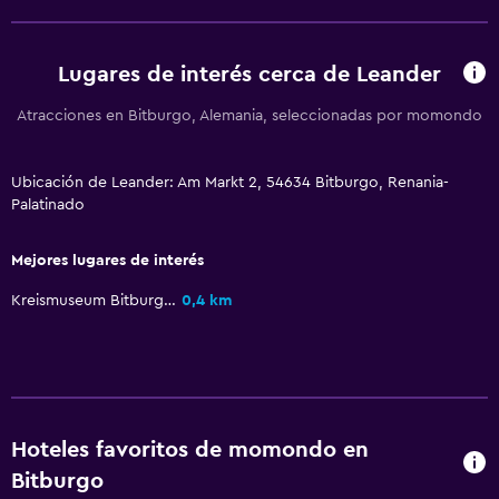
Sistema de entretenimiento
Radio
Lugares de interés cerca de Leander
TV de pantalla plana
TV por cable o vía satélite
Atracciones en Bitburgo, Alemania, seleccionadas por momondo
TV
Ubicación de Leander: Am Markt 2, 54634 Bitburgo, Renania-
Palatinado
Servicios y facilidades
Servicio de habitaciones
Mejores lugares de interés
Acceso con llave
Kreismuseum Bitburg Prüm
0,4 km
Check-out exprés
Check-in/check-out privado
Estacionamiento y transporte
Hoteles favoritos de momondo en
Estacionamiento gratuito
Bitburgo
Estacionamiento privado