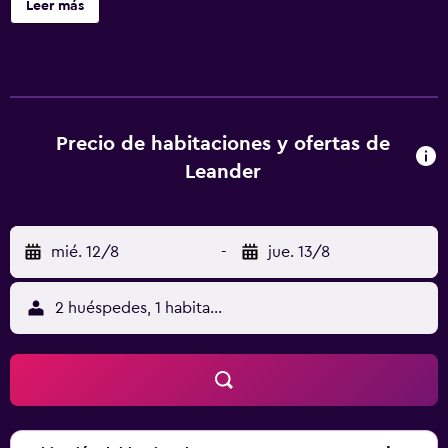
Leer más
gratuitos y un jardín. Hotel Restaurant Leander ofrece 17
alojamientos con secador de pelo y artículos de higiene
personal gratuitos. Se ofrece una televisión de pantalla
plana con canales por cable de suscripción. Los baños
están equipados con ducha. Este hotel en Bitburg ofrece
acceso a Internet wifi gratis con una velocidad de 100
Precio de habitaciones y ofertas de
Mbps o más (para 1 o 2 personas, o hasta 6 dispositivos).
Leander
Se ofrece servicio de limpieza todos los días. Se pueden
practicar las actividades de ocio y esparcimiento que se
indican más abajo en las instalaciones o cerca del
mié. 12/8
-
jue. 13/8
alojamiento (es posible que se aplique un recargo).
2 huéspedes, 1 habitación