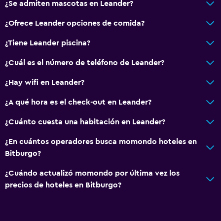
¿Se admiten mascotas en Leander?
Zona de estar
¿Ofrece Leander opciones de comida?
Piso de parquet o madera noble
Vista al patio interior
¿Tiene Leander piscina?
Alfombrado
¿Cuál es el número de teléfono de Leander?
Vista a la ciudad
¿Hay wifi en Leander?
Espacio de almacenamiento
¿A qué hora es el check-out en Leander?
Comedor
¿Cuánto cuesta una habitación en Leander?
Copas
¿En cuántos operadores busca momondo hoteles en
Almuerzos para llevar
Bitburgo?
Menús para dietas especiales (bajo petición)
¿Cuándo actualizó momondo por última vez los
Bar/lounge
precios de hoteles en Bitburgo?
La comida se puede entregar en el alojamiento