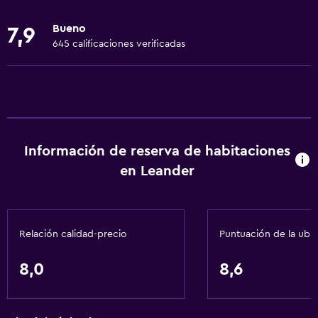
Ropa de cama
Bueno
7,9
Toallas
645 calificaciones verificadas
Extinguidor
Artículos de aseo gratis
Champú
Alarma de humo
Información de reserva de habitaciones
Calefacción
en Leander
Gel de ducha
Accesibilidad y adecuación
Relación calidad-precio
Puntuación de la ubi
Mascotas permitidas bajo consulta (pueden aplicar cargos
extra)
8,0
8,6
Hipoalergénico
Habitación hipoalergénica