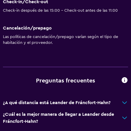
Para no fumadores
Check-in/Check-out
Almohada sin plumas
Check-in después de las 15:00 - Check-out antes de las 11:00
Plantas superiores accesibles por escaleras
Cancelación/prepago
Áreas designadas para fumadores
Las políticas de cancelación/prepago varían según el tipo de
Entrada privada
habitación y el proveedor.
Baño
Ducha
Tina de baño
Preguntas frecuentes
Secador de pelo
Aseo
Papel higiénico
¿A qué distancia está Leander de Fráncfort-Hahn?
Baño privado
¿Cuál es la mejor manera de llegar a Leander desde
Fráncfort-Hahn?
General