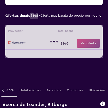
Ofertas desde
$146
/
Oferta más barata de precio por noche
Proveedor
Total noche
$146
Ver oferta
Sobre
Habitaciones
Servicios
Opiniones
Ubicación
Acerca de Leander, Bitburgo