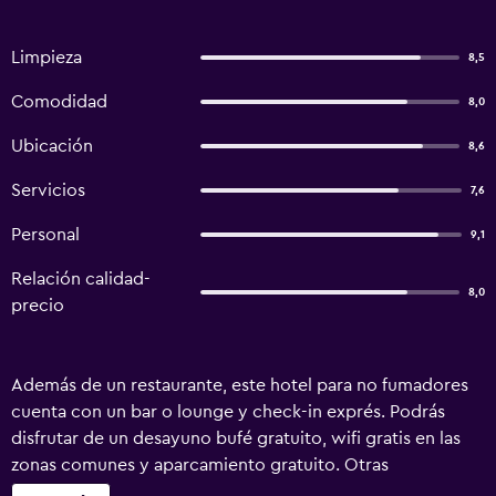
Limpieza
8,5
Comodidad
8,0
Ubicación
8,6
Servicios
7,6
Personal
9,1
Relación calidad-
8,0
precio
Además de un restaurante, este hotel para no fumadores
cuenta con un bar o lounge y check-in exprés. Podrás
disfrutar de un desayuno bufé gratuito, wifi gratis en las
zonas comunes y aparcamiento gratuito. Otras
instalaciones incluyen check-out exprés, periódicos