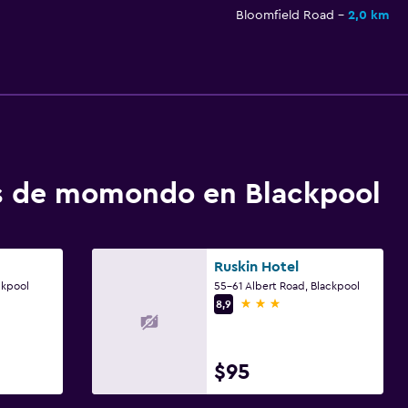
Bloomfield Road
2,0 km
os de momondo en Blackpool
Ruskin Hotel
ckpool
55-61 Albert Road, Blackpool
3 estrellas
8,9
$95