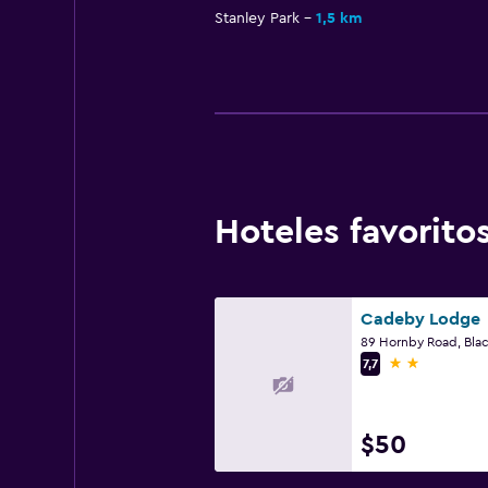
Stanley Park
1,5 km
Hoteles favorit
Cadeby Lodge
89 Hornby Road, Bla
2 estrellas
7,7
$50