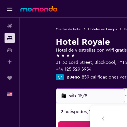
Vuelos
Ofertas de hotel
Hoteles en Europa
H
Alojamientos
Hotel Royale
Autos
Hotel de 4 estrellas con Wifi gratis
4 estrellas
Planifica con IA
31-33 Lord Street, Blackpool, FY1
+44 125 329 5954
Bueno
859 calificaciones ver
7,7
Trips
Español
sáb. 15/8
-
2 huéspedes, 1 habitación