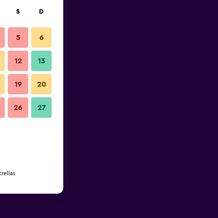
S
D
5
6
12
13
19
20
26
27
rellas