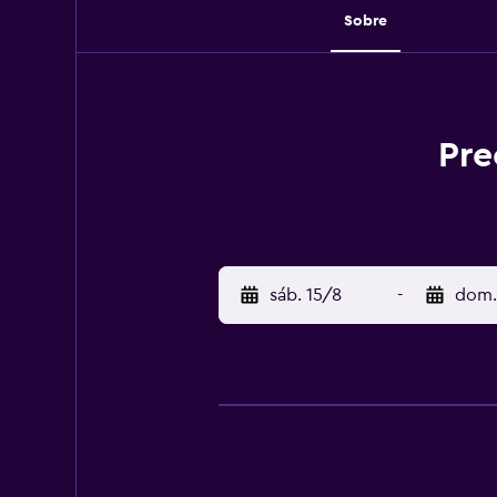
Sobre
Pre
sáb. 15/8
-
dom.