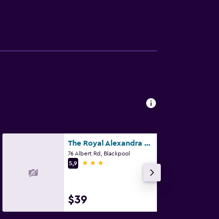
The Royal Alexandra Hotel by Compass Hospitality
76 Albert Rd, Blackpool
3 estrellas
5,9
$39