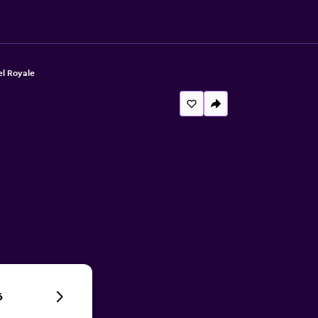
l Royale
6