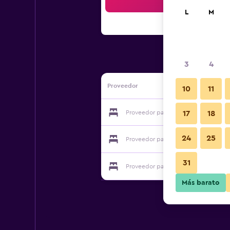
Bus
L
M
3
4
Proveedor
10
11
Proveedor para Hotel Royale
17
18
24
25
Proveedor para Hotel Royale
31
Proveedor para Hotel Royale
Más barato