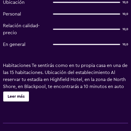
Ubicación
10,0
Personal
10,0
Relación calidad-
10,0
precio
En general
10,0
Habitaciones Te sentirás como en tu propia casa en una de
las 15 habitaciones. Ubicación del establecimiento Al
reservar tu estadía en Highfield Hotel, en la zona de North
Shore, en Blackpool, te encontrarás a 10 minutos en auto
de Blackpool Pleasure Beach y Genting Casino Blackpool.
Leer más
Hospédate en este bed and breakfast de playa y estarás a
3 km de Jardines de invierno, así como a 2,1 km de North
Pier (muelle). Check-In El Checkin empieza a las 14:00 El
Checkin termina a las 21:00 Puede aplicarse un cargo por
cada persona adicional, según la política de la propiedad.