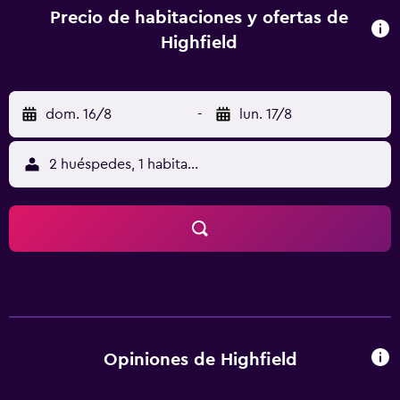
Es posible que se solicite un documento de identidad con
Precio de habitaciones y ofertas de
foto emitido por las autoridades gubernamentales, y una
Highfield
tarjeta de crédito, débito o depósito en efectivo en el
check-in para cubrir cualquier gasto imprevisto. Las
solicitudes especiales no se pueden garantizar. Están
dom. 16/8
-
lun. 17/8
sujetas a disponibilidad al momento del check-in y
pueden conllevar cargos adicionales. Esta propiedad
acepta tarjetas de crédito. Las medidas de seguridad de la
2 huéspedes, 1 habitación
propiedad incluyen detector de monóxido de carbono,
extintor de incendios, detector de humo, sistema de
seguridad y botiquín de primeros auxilios. Check-Out El
Checkout se realiza a las 11:00 Mascotas No se aceptan
mascotas Instrucciones Generales Sin ascensor LGBTQ
friendly La propiedad se limpia con desinfectante Se
proporciona gel para manos gratis a los huéspedes Se
implementan medidas de distanciamiento social en la
propiedad La propiedad cumple con las normas de
Opiniones de Highfield
salubridad regionales We're Good To Go (Reino Unido) La