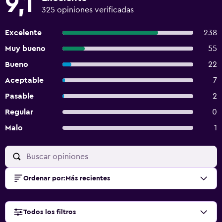
9,1
325 opiniones verificadas
Excelente
238
Muy bueno
55
Bueno
22
Aceptable
7
Pasable
2
Regular
0
Malo
1
Ordenar por
:
Más recientes
Todos los filtros