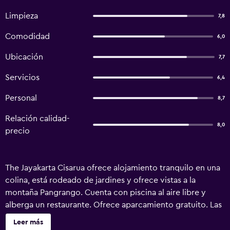
Limpieza
7,8
Comodidad
6,0
Ubicación
7,7
Servicios
6,4
Personal
8,7
Relación calidad-
8,0
precio
The Jayakarta Cisarua ofrece alojamiento tranquilo en una
colina, está rodeado de jardines y ofrece vistas a la
montaña Pangrango. Cuenta con piscina al aire libre y
alberga un restaurante. Ofrece aparcamiento gratuito. Las
habitaciones del The Jayakarta Cisarua ofrecen vistas al
Leer más
jardín, TV vía satélite y set de té y café. Ofrece servicio de