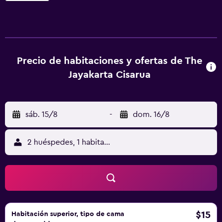
masajes relajantes, equitación, karaoke, pista de tenis,
parque infantil y servicio de lavandería. El restaurante del
Pangrango sirve deliciosos platos. El Jayakarta Cisarua se
encuentra a 2 horas en coche de Bandung.
Precio de habitaciones y ofertas de The
Jayakarta Cisarua
sáb. 15/8
-
dom. 16/8
2 huéspedes, 1 habitación
$15
Habitación superior, tipo de cama