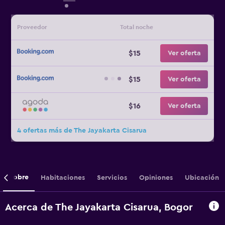
Proveedor
Total noche
$15
Ver oferta
$15
Ver oferta
$16
Ver oferta
4 ofertas más de The Jayakarta Cisarua
Sobre
Habitaciones
Servicios
Opiniones
Ubicación
Acerca de The Jayakarta Cisarua, Bogor