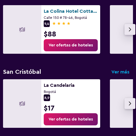
La Colina Hotel Cottage
Calle 150 # 78-46, Bogotá
4 estrellas
9,4
$88
Ver ofertas de hoteles
San Cristóbal
Ver más
La Candelaria
Bogotá
8,9
$17
Ver ofertas de hoteles