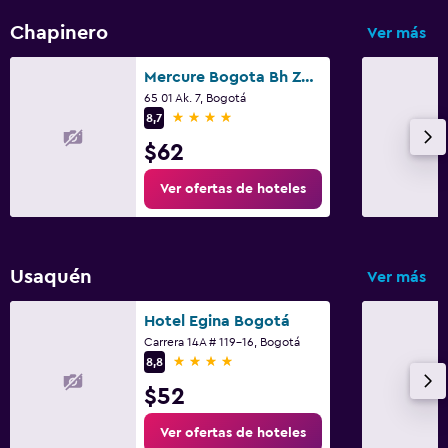
Chapinero
Ver más
Mercure Bogota Bh Zona Financiera
65 01 Ak. 7, Bogotá
4 estrellas
8,7
$62
Ver ofertas de hoteles
Usaquén
Ver más
Hotel Egina Bogotá
Carrera 14A # 119-16, Bogotá
4 estrellas
8,8
$52
Ver ofertas de hoteles