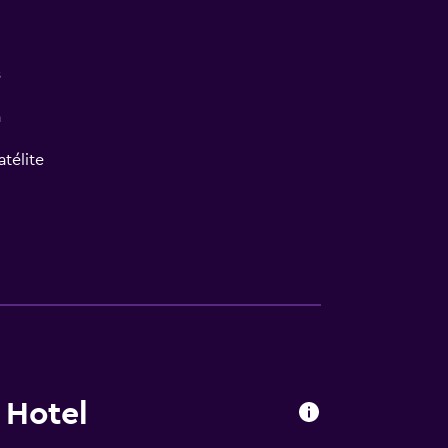
s
a
atélite
 Hotel