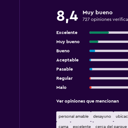
8,4
Muy bueno
727 opiniones verific
Excelente
Muy bueno
Bueno
Aceptable
Pasable
Regular
Malo
Ver opiniones que mencionan
personal amable
desayuno
ubicac
cama
excelente
cerca del parque