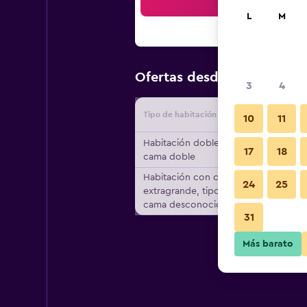
Bus
L
M
$41
Ofertas desde
/
Oferta más
3
4
Tipo de habitación
Proveedo
10
11
Habitación doble, 1
17
18
cama doble
Habitación con cama
24
25
extragrande, tipo de
cama desconocido
31
Más barato