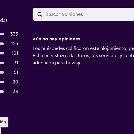
adas
333
Aún no hay opiniones
153
Los huéspedes calificaron este alojamiento, p
101
Echa un vistazo a las fotos, los servicios y la u
31
adecuada para tu viaje.
51
20
38
ión