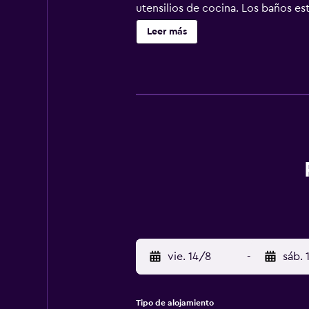
utensilios de cocina. Los baños e
wifi gratis (velocidad: 50 Mbps o m
Leer más
limpieza todos los días y es posibl
vie. 14/8
-
sáb. 
Tipo de alojamiento