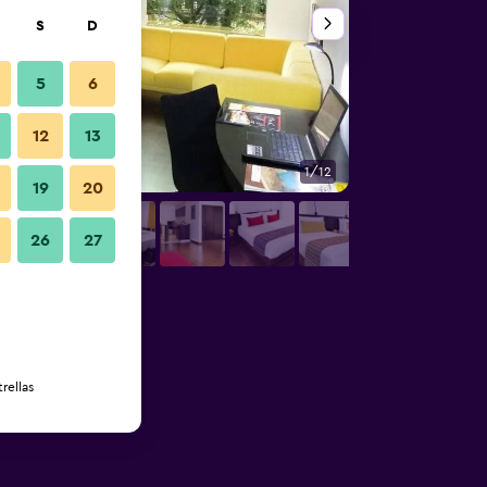
S
D
5
6
12
13
1/12
Sala de conferencia
19
20
26
27
rellas