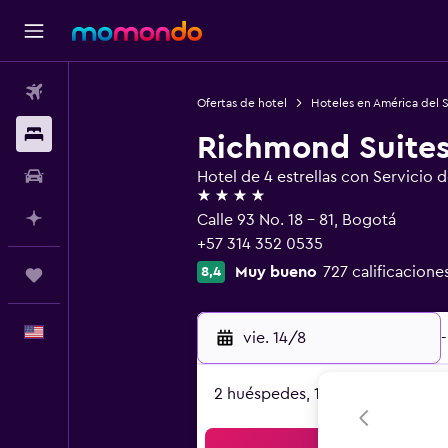
Vuelos
Ofertas de hotel
Hoteles en América del 
Alojamientos
Richmond Suites
Autos
Hotel de 4 estrellas con Servicio 
4 estrellas
Planifica con IA
Calle 93 No. 18 - 81, Bogotá
+57 314 352 0535
Muy bueno
727 calificacione
8,4
Trips
Español
vie. 14/8
-
2 huéspedes, 1 habitación