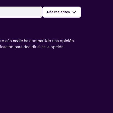
Ordenar por
:
Más recientes
ero aún nadie ha compartido una opinión.
bicación para decidir si es la opción