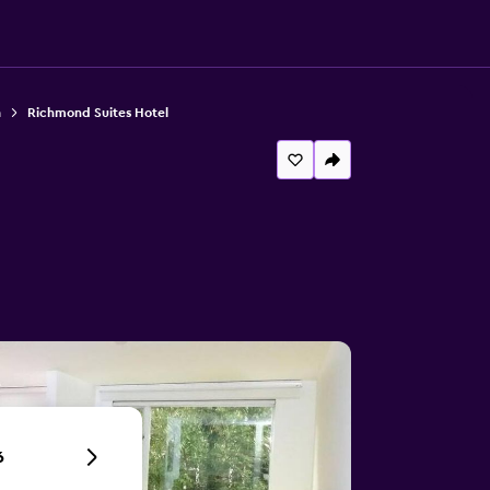
á
Richmond Suites Hotel
6