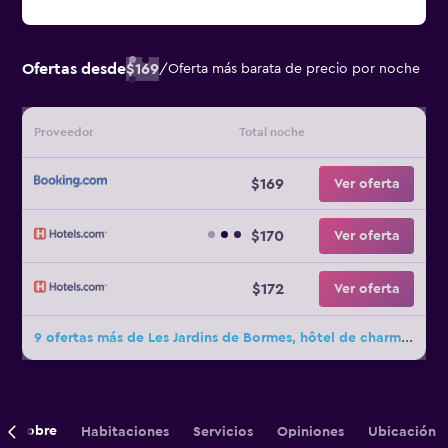
Ofertas desde
$169
/
Oferta más barata de precio por noche
Proveedor
Total noche
$169
Ver oferta
$170
Ver oferta
$172
Ver oferta
9 ofertas más de Les Jardins de Bormes, hôtel de charme et détente, espace bien-être avec sauna & jacuzzi
Sobre
Habitaciones
Servicios
Opiniones
Ubicación