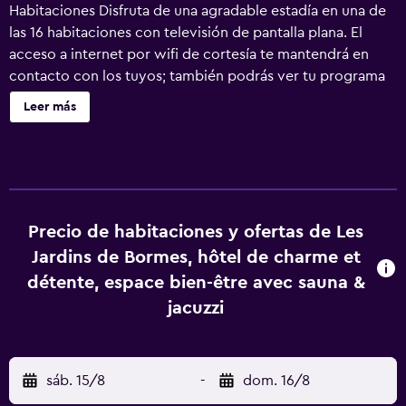
Habitaciones Disfruta de una agradable estadía en una de
las 16 habitaciones con televisión de pantalla plana. El
acceso a internet por wifi de cortesía te mantendrá en
contacto con los tuyos; también podrás ver tu programa
favorito en la televisión con canales por cable. El cuarto
Leer más
de baño dispone de ducha y secador de pelo. Las
comodidades incluyen caja de seguridad y cortinas
blackout, además de un servicio de limpieza disponible
todos los días. Servicios Relájate en el spa de servicio
completo, que ofrece masajes. Si quieres divertirte, aquí
tienes una bañera de hidromasaje y una piscina al aire libre
Precio de habitaciones y ofertas de Les
de temporada, entre muchas otras instalaciones. Se ofrece
Jardins de Bormes, hôtel de charme et
además acceso a internet por wifi gratuito, una televisión
détente, espace bien-être avec sauna &
en las áreas comunes y un área de picnic. Serivicos de
jacuzzi
negocios y otros Tendrás periódicos gratis en el lobby,
personal multilingüe y resguardo de equipaje a tu
disposición. Hay un estacionamiento gratis disponible.
Ubicación del establecimiento Al reservar tu estadía en
sáb. 15/8
-
dom. 16/8
Hotel Les Jardins De Bormes, en Bormes-Les-Mimosas, te