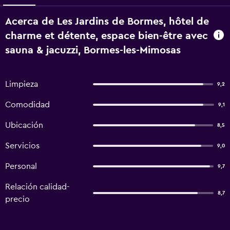
Acerca de Les Jardins de Bormes, hôtel de
charme et détente, espace bien-être avec
sauna & jacuzzi, Bormes-les-Mimosas
Limpieza
9,2
Comodidad
9,1
Ubicación
8,5
Servicios
9,0
Personal
9,7
Relación calidad-
8,7
precio