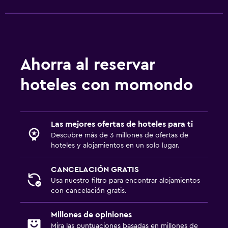
Limpieza diaria
Cámaras CCTV en zonas comunes
Cámaras CCTV en el exterior
Seguridad las 24 horas
Ahorra al reservar
Botiquín de primeros auxilios
hoteles con momondo
Caja fuerte
Servicios y facilidades
Las mejores ofertas de hoteles para ti
Servicio de despertador
Descubre más de 3 millones de ofertas de
hoteles y alojamientos en un solo lugar.
Servicio de conserjería
Instalaciones para reuniones
CANCELACIÓN GRATIS
Servicio de habitaciones
Usa nuestro filtro para encontrar alojamientos
con cancelación gratis.
Check-out exprés
Recepción 24 horas
Millones de opiniones
Mira las puntuaciones basadas en millones de