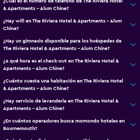
¿Cuál es el número de teléfono de The Riviera Hotel
Casilleros
& Apartments - Alum Chine?
Espacio de almacenamiento
¿Hay wifi en The Riviera Hotel & Apartments - Alum
Vista al mar
Chine?
Zona de estar
¿Hay un gimnasio disponible para los huéspedes de
Sofá
The Riviera Hotel & Apartments - Alum Chine?
Teléfono
¿A qué hora es el check-out en The Riviera Hotel &
Alfombrado
Apartments - Alum Chine?
¿Cuánto cuesta una habitación en The Riviera Hotel
Comedor
& Apartments - Alum Chine?
Almuerzos para llevar
¿Hay servicio de lavandería en The Riviera Hotel &
Menús para dietas especiales (bajo petición)
Apartments - Alum Chine?
Restaurante
¿En cuántos operadores busca momondo hoteles en
Bar/lounge
Bournemouth?
La comida se puede entregar en el alojamiento