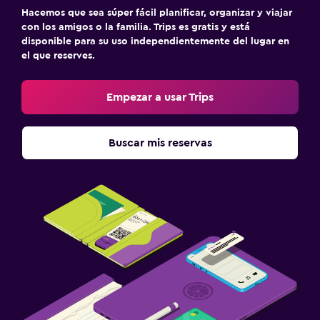
Estacionamiento y transporte
Hacemos que sea súper fácil planificar, organizar y viajar
con los amigos o la familia. Trips es gratis y está
Estacionamiento gratuito
disponible para su uso independientemente del lugar en
Carga de vehículos eléctricos
el que reserves.
Estacionamiento en la calle
Empezar a usar Trips
Lavandería
Lavandería
Buscar mis reservas
Servicios de lavandería/tintorería
Plancha y tabla de planchar
Zona de trabajo
Fax/fotocopiadora
Escritorio
Ideal para familias