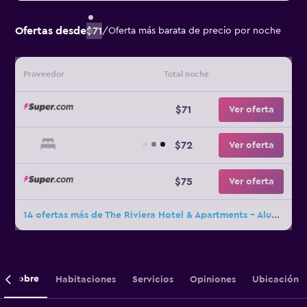
Ofertas desde
$71
/
Oferta más barata de precio por noche
Proveedor
Total noche
$71
Ver oferta
$72
Ver oferta
$75
Ver oferta
14 ofertas más de The Riviera Hotel & Apartments - Alum Chine
Sobre
Habitaciones
Servicios
Opiniones
Ubicación