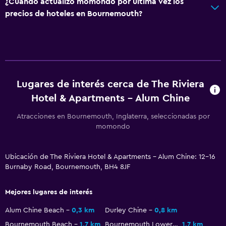
¿Cuándo actualizó momondo por última vez los
Bar de tapas
precios de hoteles en Bournemouth?
Desayuno en la habitación
Mesa de comedor
Piscina y spa
Piscina climatizada
Lugares de interés cerca de The Riviera
Hotel & Apartments - Alum Chine
Spa
Bañera de hidromasaje
Atracciones en Bournemouth, Inglaterra, seleccionadas por
momondo
Piscina (cubierta)
Toallas para piscina
Ubicación de The Riviera Hotel & Apartments - Alum Chine: 12-16
Sauna
Burnaby Road, Bournemouth, BH4 8JF
Aire libre
Mejores lugares de interés
Muebles de exterior
Alum Chine Beach
0,3 km
Durley Chine
0,8 km
Área de picnic
Bournemouth Beach
1,7 km
Bournemouth Lower Gardens
1,7 km