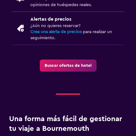
opiniones de huéspedes reales.
Sistema de entretenimiento
TV de pantalla plana
Alertas de precios
¿Aún no quieres reservar?
Radio
Crea una alerta de precios
para realizar un
Biblioteca
seguimiento.
Sala de estar/TV compartida
TV
Buscar ofertas de hotel
Baño
Secador de pelo
Baño privado
Ducha
Tina de baño
Una forma más fácil de gestionar
Aseo
tu viaje a Bournemouth