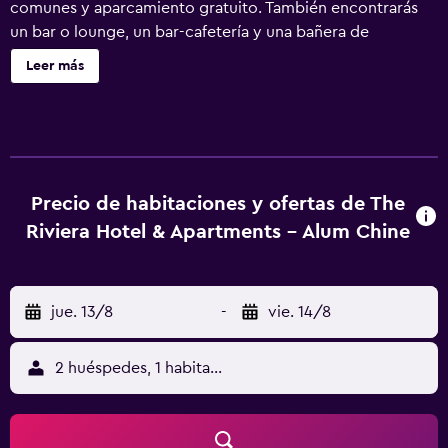
comunes y aparcamiento gratuito. También encontrarás
un bar o lounge, un bar-cafetería y una bañera de
hidromasaje. Riviera Hotel & Holiday Apartments ofrece 75
Leer más
alojamientos con cafetera y tetera y secador de pelo. Se
ofrece una televisión de pantalla plana de 20 pulgadas con
canales digitales. Los baños están equipados con ducha y
bañera combinadas y artículos de higiene personal
gratuitos. Este hotel en Bournemouth ofrece acceso a
Internet wifi gratis. Los servicios para las personas de
Precio de habitaciones y ofertas de The
negocios incluyen escritorio y teléfono. Es posible
Riviera Hotel & Apartments - Alum Chine
solicitar juegos de cama hipoalergénicos y tabla de
planchar con plancha. Se ofrece servicio de limpieza
todos los días. En el alojamiento hay piscina cubierta y
jue. 13/8
-
vie. 14/8
bañera de hidromasaje. Otros servicios de ocio y
esparcimiento incluyen gimnasio.
2 huéspedes, 1 habitación