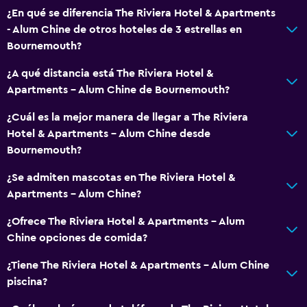
Accesibilidad y adecuación
¿En qué se diferencia The Riviera Hotel & Apartments
Hipoalergénico
- Alum Chine de otros hoteles de 3 estrellas en
Para no fumadores
Bournemouth?
Almohada sin plumas
¿A qué distancia está The Riviera Hotel &
Mascotas permitidas bajo consulta (pueden aplicar cargos
Apartments - Alum Chine de Bournemouth?
extra)
¿Cuál es la mejor manera de llegar a The Riviera
Accesibilidad
Hotel & Apartments - Alum Chine desde
Ascensor
Bournemouth?
Estacionamiento accesible
¿Se admiten mascotas en The Riviera Hotel &
Inodoro con barras de apoyo
Apartments - Alum Chine?
Plantas superiores accesibles por ascensor
¿Ofrece The Riviera Hotel & Apartments - Alum
Chine opciones de comida?
General
¿Tiene The Riviera Hotel & Apartments - Alum Chine
Habitaciones familiares
piscina?
Posibilidad de habitaciones conectadas