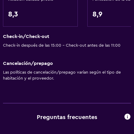
Cocina
Tetera eléctrica
8,3
8,9
Utensilios de cocina
Cocina
Check-in/Check-out
Lavavajillas
Check-in después de las 15:00 - Check-out antes de las 11:00
Horno
Microondas
Cancelación/prepago
Cocina
Las políticas de cancelación/prepago varían según el tipo de
habitación y el proveedor.
Tetera
Tostadora
Nevera
Cafetera
Preguntas frecuentes
Comedor