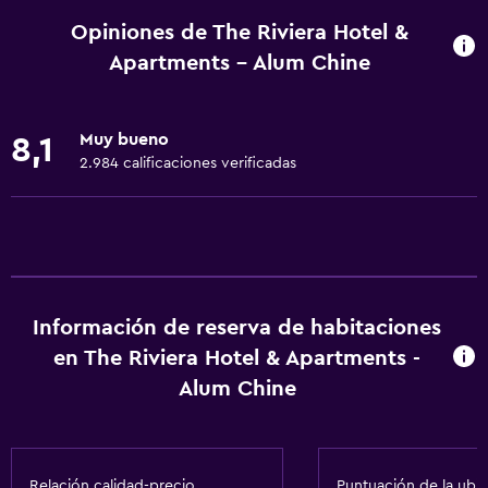
Internet
Opiniones de The Riviera Hotel &
Ventilador
Apartments - Alum Chine
Extinguidor
Artículos de aseo gratis
Muy bueno
8,1
Alarma de humo
2.984 calificaciones verificadas
Calefacción
Aire acondicionado
Wifi gratis
Ropa de cama
Información de reserva de habitaciones
Toallas
en The Riviera Hotel & Apartments -
Champú
Alum Chine
Gel de ducha
Papeleras
Relación calidad-precio
Puntuación de la ubi