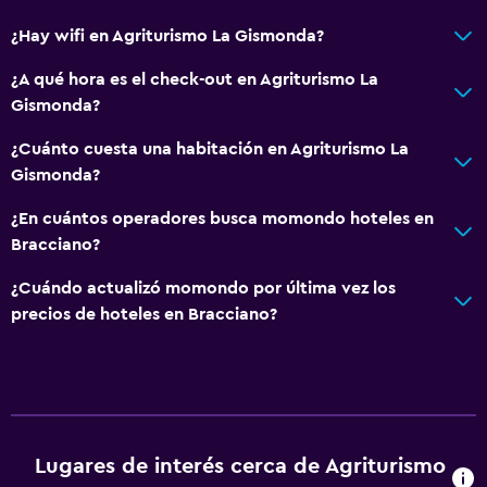
Ventana
¿Hay wifi en Agriturismo La Gismonda?
Habitaciones familiares
¿A qué hora es el check-out en Agriturismo La
Vista al jardín
Gismonda?
Vista al lago
¿Cuánto cuesta una habitación en Agriturismo La
Gismonda?
Estacionamiento y transporte
¿En cuántos operadores busca momondo hoteles en
Traslado aeropuerto
Bracciano?
Estacionamiento gratuito
¿Cuándo actualizó momondo por última vez los
Estacionamiento privado
precios de hoteles en Bracciano?
Comedor
Almuerzos para llevar
Restaurante
La comida se puede entregar en el alojamiento
Lugares de interés cerca de Agriturismo