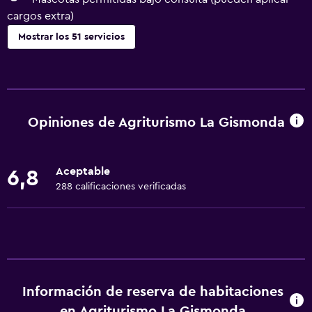
cargos extra)
Mostrar los 51 servicios
Servicios básicos
Wifi gratis
Internet
Opiniones de Agriturismo La Gismonda
Ropa de cama
Toallas
Aceptable
6,8
Extinguidor
288 calificaciones verificadas
Calefacción
Aire acondicionado
Toallas/ropa de cama (cargo adicional)
Baño
Información de reserva de habitaciones
Ducha
en Agriturismo La Gismonda