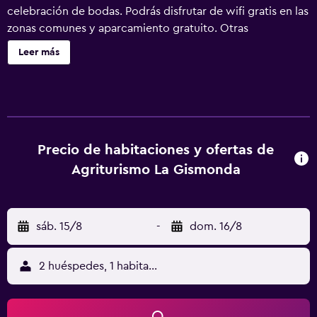
celebración de bodas. Podrás disfrutar de wifi gratis en las
zonas comunes y aparcamiento gratuito. Otras
instalaciones incluyen un jardín. Se incluye un único
Leer más
servicio de limpieza durante la estancia. Agriturismo La
Gismonda ofrece 5 alojamientos con aire acondicionado y
secador de pelo. El mobiliario de las habitaciones se
compone de sofá cama de matrimonio. Este alojamiento
agroturístico en Bracciano ofrece acceso a Internet wifi
gratis. Los baños están equipados con bañera o ducha y
Precio de habitaciones y ofertas de
bidé. Es posible solicitar frigorífico y tabla de planchar
Agriturismo La Gismonda
con plancha. También hay cunas (de pago) y camas
supletorias (de pago) a disposición de los clientes. Se
ofrece servicio de limpieza una vez por estancia. Los
sáb. 15/8
-
dom. 16/8
servicios de ocio y esparcimiento en este alojamiento
agroturístico incluyen piscina al aire libre de temporada.
Se pueden practicar las actividades de ocio y
2 huéspedes, 1 habitación
esparcimiento que se indican más abajo en las
instalaciones o cerca del alojamiento (es posible que se