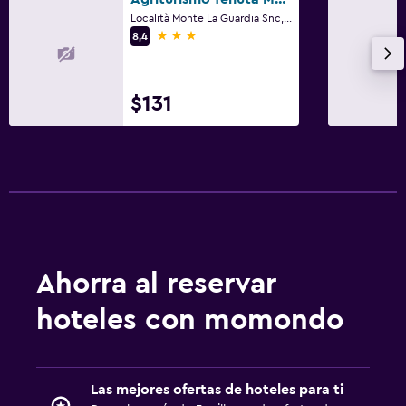
Sistema de entretenimiento
Località Monte La Guardia Snc, Bracciano, Rome
TV de pantalla plana
3 estrellas
8,4
Habitación
$131
Armario o clóset
Salud y seguridad
Botiquín de primeros auxilios
Piscina
Piscina al aire libre
Ahorra al reservar
hoteles con momondo
Las mejores ofertas de hoteles para ti