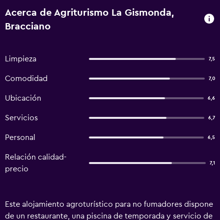
Acerca de Agriturismo La Gismonda,
Bracciano
Limpieza
7,5
Comodidad
7,0
Ubicación
6,6
Servicios
6,7
Personal
6,5
Relación calidad-
7,1
precio
Este alojamiento agroturístico para no fumadores dispone
de un restaurante, una piscina de temporada y servicio de