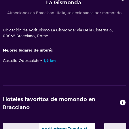
La Gismonda
Actividades
Atracciones en Bracciano, Italia, seleccionadas por momondo
Senderismo
Acceso a la playa
Ubicación de Agriturismo La Gismonda: Via Della Cisterna 6,
Bicicletas
00062 Bracciano, Rome
Mejores lugares de interés
Ideal para familias
Cuna/cama nido disponibles
Castello Odescalchi
1,6 km
Equipo infantil para zona de juegos al aire libre
Parque infantil
Servicios y facilidades
Hoteles favoritos de momondo en
Instalaciones para reuniones
Bracciano
Acceso con llave
Agriturismo Tenuta Monte La Guardia