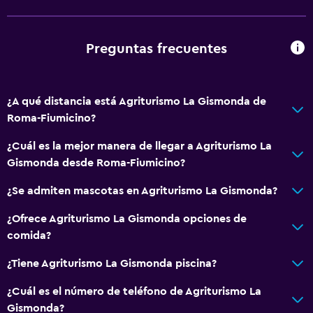
Aire libre
Terraza/patio
Preguntas frecuentes
Sillas de playa
Comedor al aire libre
Muebles de exterior
¿A qué distancia está Agriturismo La Gismonda de
Roma-Fiumicino?
Jardín
¿Cuál es la mejor manera de llegar a Agriturismo La
Accesibilidad y adecuación
Gismonda desde Roma-Fiumicino?
Mascotas permitidas bajo consulta (pueden aplicar cargos
¿Se admiten mascotas en Agriturismo La Gismonda?
extra)
¿Ofrece Agriturismo La Gismonda opciones de
Para no fumadores
comida?
Plantas superiores accesibles por escaleras
¿Tiene Agriturismo La Gismonda piscina?
Áreas designadas para fumadores
¿Cuál es el número de teléfono de Agriturismo La
General
Gismonda?