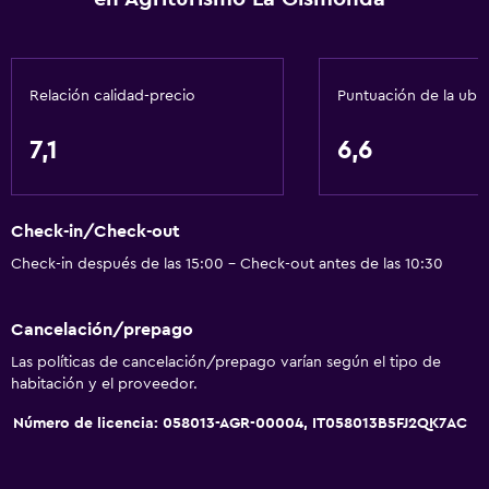
Tina de baño
Bidé
Relación calidad-precio
Puntuación de la ubi
Secador de pelo
Aseo
7,1
6,6
Papel higiénico
Baño privado
Check-in/Check-out
Cocina
Check-in después de las 15:00 - Check-out antes de las 10:30
Utensilios de cocina
Cancelación/prepago
Nevera
Las políticas de cancelación/prepago varían según el tipo de
Cafetera
habitación y el proveedor.
Comedor
Número de licencia: 058013-AGR-00004, IT058013B5FJ2QK7AC
Cocineta