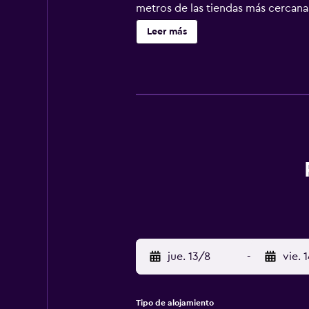
metros de las tiendas más cercanas
hacia y desde el aeropuerto, por u
Leer más
jue. 13/8
-
vie. 
Tipo de alojamiento