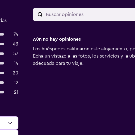
das
74
Aún no hay opiniones
43
Los huéspedes calificaron este alojamiento, p
57
Echa un vistazo a las fotos, los servicios y la u
14
adecuada para tu viaje.
20
12
21