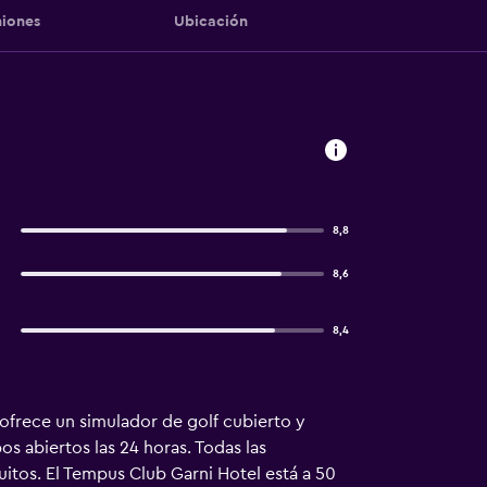
iones
Ubicación
a
8,8
8,6
8,4
 ofrece un simulador de golf cubierto y
s abiertos las 24 horas. Todas las
itos. El Tempus Club Garni Hotel está a 50