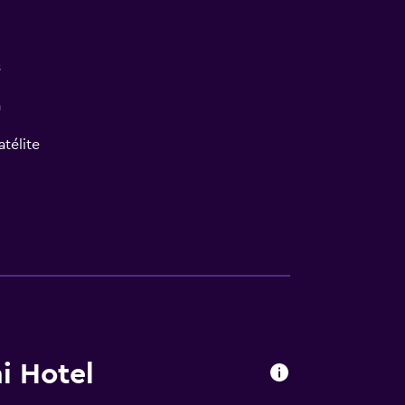
s
a
atélite
i Hotel