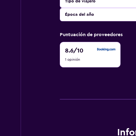
Tipo de viajero
Época del año
Puntuación de proveedores
8.6
8.6
/10
de
1 opinión
10
Inf