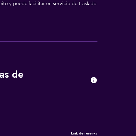
to y puede facilitar un servicio de traslado
tos en coche del alojamiento.
tas de
Link de reserva