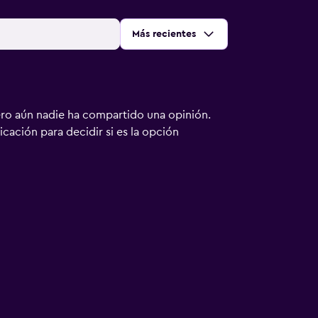
Ordenar por
:
Más recientes
ero aún nadie ha compartido una opinión.
bicación para decidir si es la opción