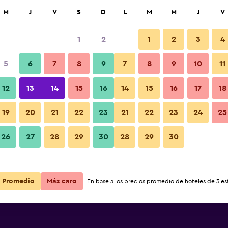
car
M
J
V
S
D
L
M
M
J
V
1
2
1
2
3
4
s barata de precio por noche
5
6
7
8
9
7
8
9
10
11
r
Total noche
12
13
14
15
16
14
15
16
17
18
19
20
21
22
23
21
22
23
24
25
$114
Ver oferta
26
27
28
29
30
28
29
30
$117
Ver oferta
Promedio
Más caro
En base a los precios promedio de hoteles de 3 est