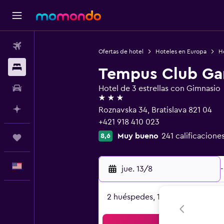
Vuelos
Ofertas de hotel
Hoteles en Europa
H
Alojamientos
Tempus Club Gar
Autos
Hotel de 3 estrellas con Gimnasio
3 estrellas
Planifica con IA
Roznavska 34, Bratislava 821 04
+421 918 410 023
Muy bueno
241 calificacione
8,6
Trips
Español
jue. 13/8
-
2 huéspedes, 1 habitación