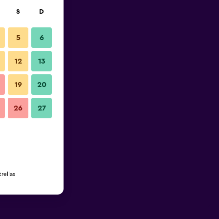
S
D
5
6
12
13
19
20
26
27
rellas