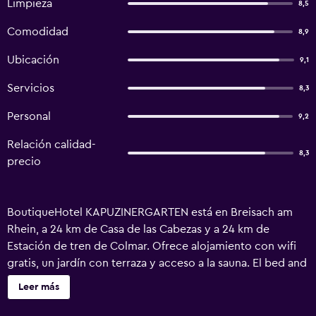
Limpieza
8,5
Comodidad
8,9
Ubicación
9,1
Servicios
8,3
Personal
9,2
Relación calidad-
8,3
precio
BoutiqueHotel KAPUZINERGARTEN está en Breisach am
Rhein, a 24 km de Casa de las Cabezas y a 24 km de
Estación de tren de Colmar. Ofrece alojamiento con wifi
gratis, un jardín con terraza y acceso a la sauna. El bed and
breakfast ofrece zona de estar con TV de pantalla plana y
Leer más
baño privado con artículos de aseo gratuitos, secador de
pelo y ducha. En el alojamiento se puede disfrutar de un