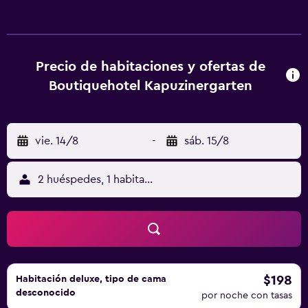
desayuno buffet, continental o sin gluten. Se puede
practicar senderismo y ciclismo en los alrededores.
Colegiata de San Martín está a 24 km del alojamiento, y
Colmar Expo está a 25 km.
Precio de habitaciones y ofertas de
Boutiquehotel Kapuzinergarten
vie. 14/8
-
sáb. 15/8
2 huéspedes, 1 habitación
$198
Habitación deluxe, tipo de cama
desconocido
por noche con tasas