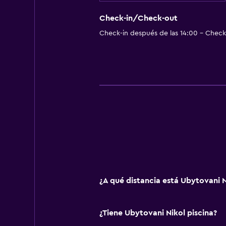
Almohada sin plumas
Check-in/Check-out
Plantas superiores accesibles por 
Check-in después de las 14:00 - Check-
Aire libre
Terraza/patio
Terraza
Muebles de exterior
General
Zona de estar
Vista al jardín
¿A qué distancia está Ubytovani N
Piso de parquet o madera noble
Estacionamiento y transporte
¿Tiene Ubytovani Nikol piscina?