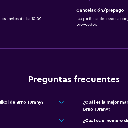
Ciclismo
Cancelación/prepago
escaleras
Bolera
out antes de las 10:00
Las políticas de cancelación
proveedor.
Habitación
Enchufe cerca de la cam
Perchero
Armario o clóset
Gimnasio
Preguntas frecuentes
Tenis
Squash
ikol de Brno Turany?
¿Cuál es la mejor ma
Brno Turany?
Servicios y facilidades
¿Cuál es el número d