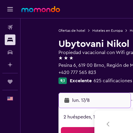
Vuelos
Ofertas de hotel
Hoteles en Europa
H
Alojamientos
Ubytovani Nikol
Autos
Propiedad vacacional con Wifi gra
3 estrellas
Planifica con IA
Pesina 6, 619 00 Brno, Región de 
+420 777 565 823
Excelente
625 calificaciones
9,1
Trips
Español
lun. 17/8
-
2 huéspedes, 1 habitación