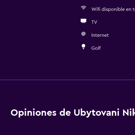
Wifi disponible en t
TV
Internet
Golf
Servicios básicos
Wifi gratis
Wifi disponible en todas 
Internet
Ropa de cama
Opiniones de Ubytovani Ni
Toallas
Extinguidor