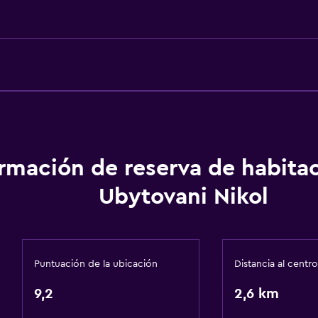
Calefacción
Gel de ducha
Papeleras
Sistema de entretenimi
TV de pantalla plana
TV por cable o vía satéli
TV
ormación de reserva de habita
Reproductor de DVD
Ubytovani Nikol
Puntuación de la ubicación
Distancia al centro
Actividades
9,2
Senderismo
2,6 km
Golf