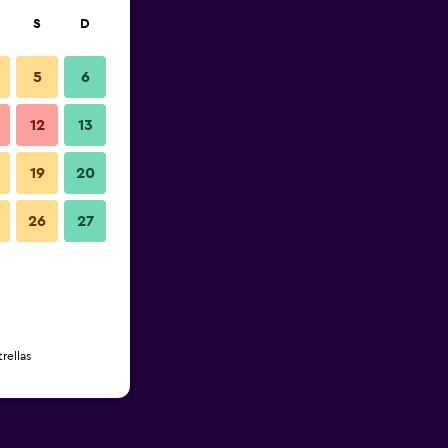
S
D
5
6
12
13
19
20
26
27
rellas