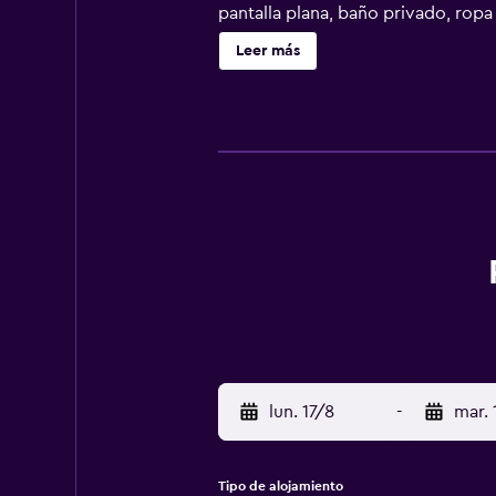
pantalla plana, baño privado, rop
microondas, fogones y tostadora. 
Leer más
senderismo y ciclismo. Villa Tugen
Tuřany) está a 6 km.
lun. 17/8
-
mar. 
Tipo de alojamiento