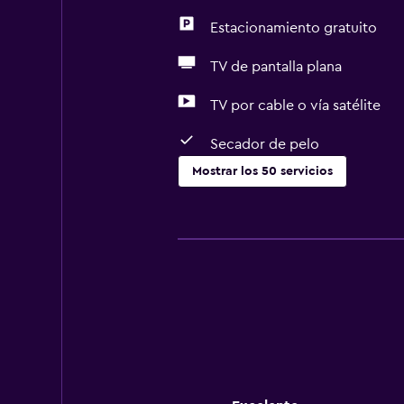
Estacionamiento gratuito
TV de pantalla plana
TV por cable o vía satélite
Secador de pelo
Mostrar los 50 servicios
Cocina
Copas
Tetera eléctrica
Microondas
Utensilios de cocina
Cocina
Tetera/cafetera