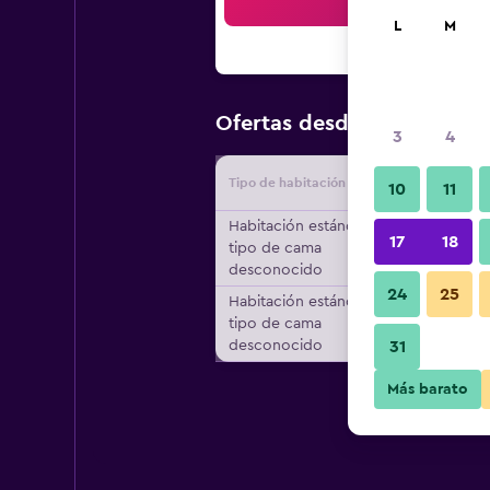
Bus
L
M
$73
Ofertas desde
/
Oferta má
3
4
Tipo de habitación
Proveedo
10
11
Habitación estándar,
17
18
tipo de cama
desconocido
24
25
Habitación estándar,
tipo de cama
desconocido
31
Más barato