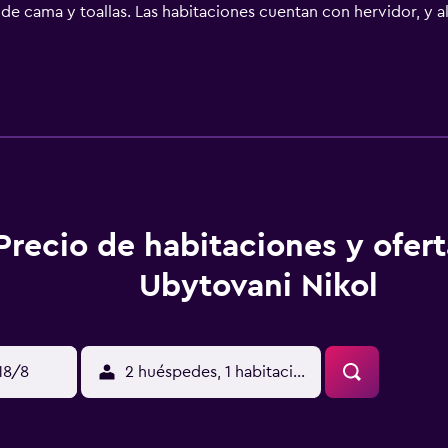
a de cama y toallas. Las habitaciones cuentan con hervidor, y
Las unidades cuentan con nevera. La clientela puede practic
dhat está a 5,3 km del alojamiento, y Circuito de Brno está a
Precio de habitaciones y ofer
Ubytovani Nikol
18/8
2 huéspedes, 1 habitación