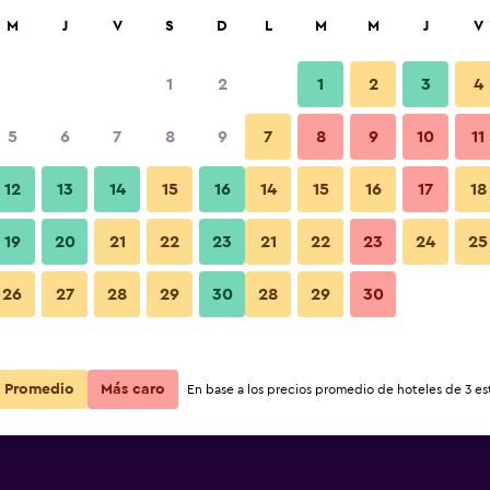
car
M
J
V
S
D
L
M
M
J
V
1
2
1
2
3
4
s barata de precio por noche
5
6
7
8
9
7
8
9
10
11
r
Total noche
12
13
14
15
16
14
15
16
17
18
19
20
21
22
23
21
22
23
24
25
$73
Ver oferta
26
27
28
29
30
28
29
30
$73
Ver oferta
Promedio
Más caro
En base a los precios promedio de hoteles de 3 est