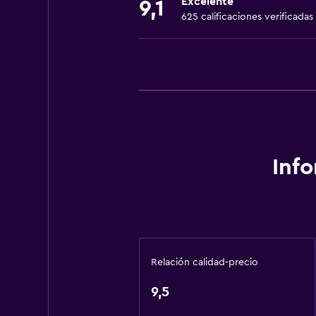
Excelente
9,1
Tostadora
625 calificaciones verificadas
Nevera
Cocineta
Baño
Ducha
Tina de baño
Secador de pelo
Inf
Aseo
Papel higiénico
Baño privado
Relación calidad-precio
Accesibilidad y adecuación
Unidad ubicada en la planta baja
9,5
Para no fumadores