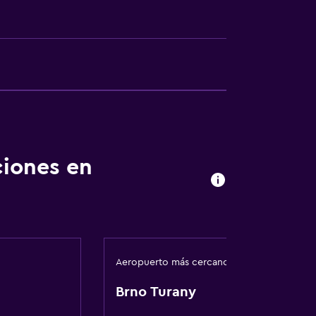
ento
te
ciones en
Aeropuerto más cercano
Brno Turany