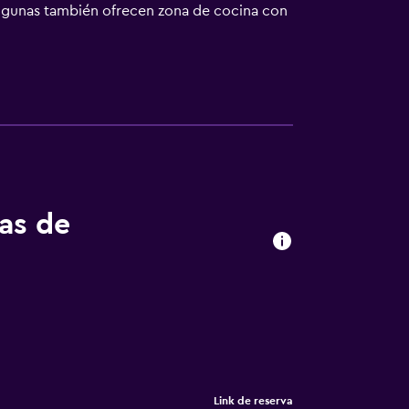
 algunas también ofrecen zona de cocina con
ar actividades en Brno y alrededores, como
 19 km. El aeropuerto (Aeropuerto de Brno-
tas de
Link de reserva