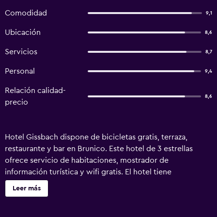
Comodidad
9,1
Ubicación
8,6
Servicios
8,7
Personal
9,4
Relación calidad-
8,6
precio
Hotel Gissbach dispone de bicicletas gratis, terraza,
restaurante y bar en Brunico. Este hotel de 3 estrellas
ofrece servicio de habitaciones, mostrador de
información turística y wifi gratis. El hotel tiene
habitaciones familiares. En el hotel, cada habitación
Leer más
incluye armario, TV de pantalla plana, baño privado, ropa
de cama y toallas. Todas las habitaciones tienen caja