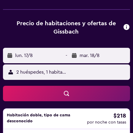
fuerte, y algunas también ofrecen balcón. En Hotel
Gissbach se puede disfrutar de un desayuno buffet. La
clientela puede relajarse en la zona de bienestar, que
cuenta con piscina cubierta, sauna y bañera de
Precio de habitaciones y ofertas de
hidromasaje, o en eljardín, equipado con zona de juegos
Gissbach
infantil. La clientela puede practicar actividades en
Brunico y alrededores, como senderismo, esquí y
ciclismo. Abadía de Novacella está a 31 km del
lun. 17/8
-
mar. 18/8
alojamiento, y Catedral de Bressanone está a 35 km. El
aeropuerto (Aeropuerto de Bolzano) está a 77 km.
2 huéspedes, 1 habitación
$218
Habitación doble, tipo de cama
desconocido
por noche con tasas