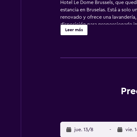
Hotel Le Dome Brussels, que queda
estancia en Bruselas. Está a solo 
renovado y ofrece una lavandería, 
disposición para proporcionarle in
Leer más
consulta que tenga y, además, Gare
lugares de interés. El hotel disp
necesarias para asegurarle una est
desean cenar o comer en la misma
Brussels está cerca de los lugares 
además, se encuentra a un paseo C
Galleries of Saint-Hubert.
Pre
jue. 13/8
-
vie. 