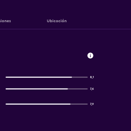
iones
Ubicación
8,1
7,6
7,9