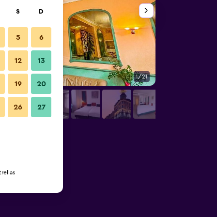
S
D
5
6
12
13
1/21
Edificio
19
20
26
27
rellas