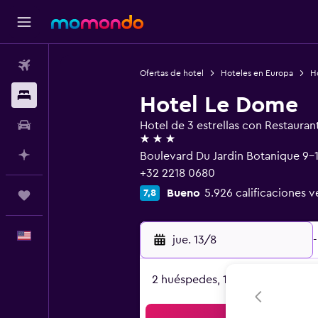
Vuelos
Ofertas de hotel
Hoteles en Europa
H
Alojamientos
Hotel Le Dome
Autos
Hotel de 3 estrellas con Restauran
3 estrellas
Planifica con IA
Boulevard Du Jardin Botanique 9-1
+32 2218 0680
Bueno
5.926 calificaciones v
7,8
Trips
Español
jue. 13/8
-
2 huéspedes, 1 habitación