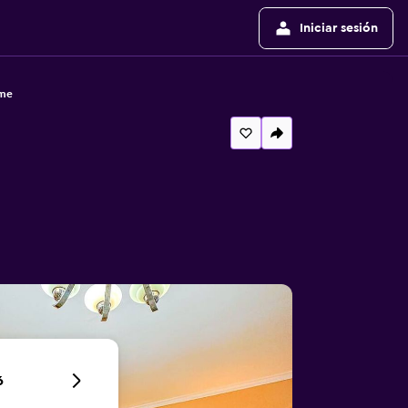
Iniciar sesión
ome
6