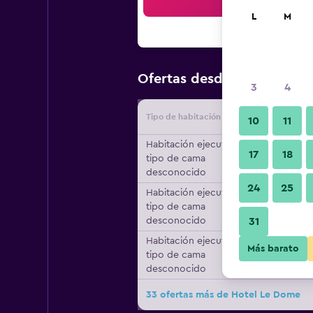
Bus
L
M
$100
Ofertas desde
/
Oferta m
3
4
Tipo de habitación
Proveedo
10
11
Habitación ejecutiva,
17
18
tipo de cama
desconocido
24
25
Habitación ejecutiva,
tipo de cama
desconocido
31
Habitación ejecutiva,
Más barato
tipo de cama
desconocido
33 ofertas más de Hotel Le Dome