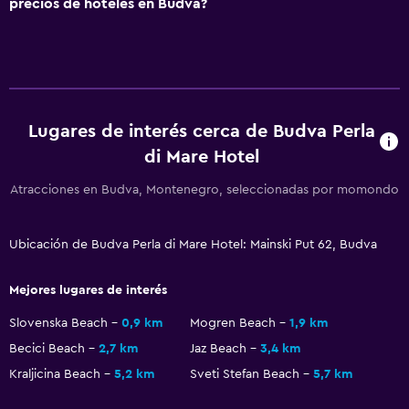
precios de hoteles en Budva?
Lavandería
Servicios de lavandería/tintorería
Plancha y tabla de planchar
Tendedero
Lugares de interés cerca de Budva Perla
Comedor
di Mare Hotel
Minibar
Atracciones en Budva, Montenegro, seleccionadas por momondo
Restaurante
Cafetería
Ubicación de Budva Perla di Mare Hotel: Mainski Put 62, Budva
Mesa de comedor
Mejores lugares de interés
Salud y seguridad
Slovenska Beach
0,9 km
Mogren Beach
1,9 km
Limpieza diaria
Becici Beach
2,7 km
Jaz Beach
3,4 km
Botiquín de primeros auxilios
Kraljicina Beach
5,2 km
Sveti Stefan Beach
5,7 km
Cámaras CCTV en zonas comunes