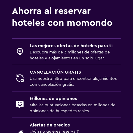
Ascensor
Ahorra al reservar
Ascensor disponible
hoteles con momondo
Aire libre
Terraza
Las mejores ofertas de hoteles para ti
Jardín
Descubre más de 3 millones de ofertas de
hoteles y alojamientos en un solo lugar.
Habitación
Perchero
CANCELACIÓN GRATIS
Usa nuestro filtro para encontrar alojamientos
con cancelación gratis.
Zona de trabajo
Escritorio
Millones de opiniones
Mira las puntuaciones basadas en millones de
opiniones de huéspedes reales.
Actividades
Bicicletas
Alertas de precios
¿Aún no quieres reservar?