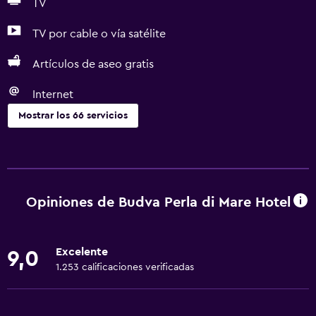
TV
TV por cable o vía satélite
Artículos de aseo gratis
Internet
Mostrar los 66 servicios
Cocina
Copas
Tetera eléctrica
Opiniones de Budva Perla di Mare Hotel
Lavavajillas
Horno
Excelente
9,0
Utensilios de cocina
1.253 calificaciones verificadas
Cocina
Tetera/cafetera