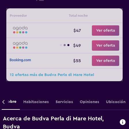
Proveedor
Total noche
$47
Ver oferta
$49
Ver oferta
$55
Ver oferta
12 ofertas más de Budva Perla di Mare Hotel
Sobre
Habitaciones
Servicios
Opiniones
Ubicación
Acerca de Budva Perla di Mare Hotel,
Budva