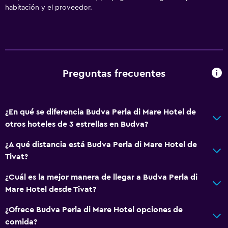
Aire acondicionado
habitación y el proveedor.
Papeleras
Servicios y facilidades
Cajero automático/banco
Preguntas frecuentes
Caja fuerte
Servicio de habitaciones
¿En qué se diferencia Budva Perla di Mare Hotel de
Acceso con llave
otros hoteles de 3 estrellas en Budva?
Acceso con tarjeta
¿A qué distancia está Budva Perla di Mare Hotel de
Check-out exprés
Tivat?
Check-in/check-out privado
¿Cuál es la mejor manera de llegar a Budva Perla di
Recepción 24 horas
Mare Hotel desde Tivat?
Baño
¿Ofrece Budva Perla di Mare Hotel opciones de
comida?
Ducha