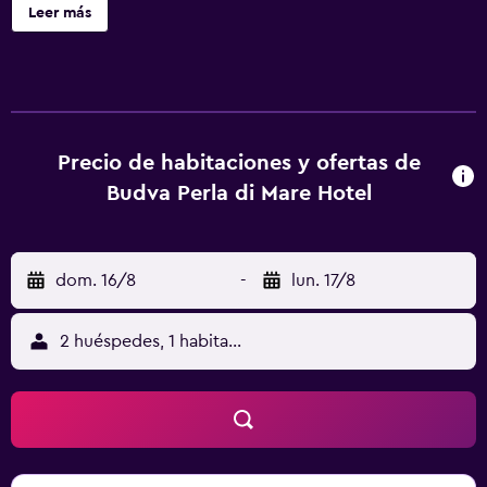
a 22 km de Puerta del Mar – Entrada Principal. El hotel
Leer más
también ofrece wifi gratis y servicio de traslado de pago
para ir o volver del aeropuerto. Las unidades del
alojamiento tienen baño privado con ducha y artículos de
aseo gratuitos, además de TV de pantalla plana y aire
acondicionado. Algunas de las habitaciones ofrecen
balcón. Las habitaciones cuentan con escritorio y
Precio de habitaciones y ofertas de
hervidor. El desayuno ofrece opciones buffet,
Budva Perla di Mare Hotel
inglesas/irlandesas o vegetarianas. Iglesia de San Sava
está a 23 km del alojamiento, y Torre del reloj de Tivat está
a 24 km. El aeropuerto (Aeropuerto de Tivat) está a 23 km.
dom. 16/8
-
lun. 17/8
2 huéspedes, 1 habitación