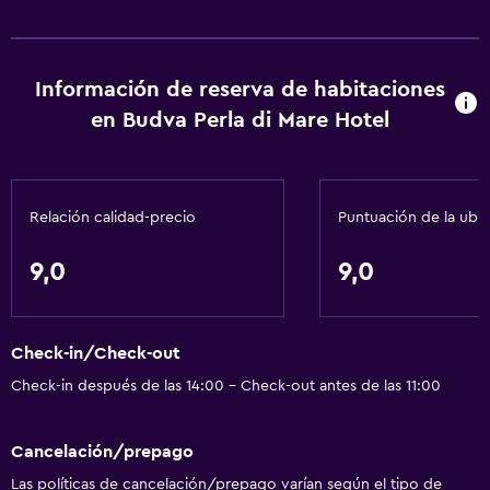
Nevera
Comedor
Información de reserva de habitaciones
Cocina
en Budva Perla di Mare Hotel
Cocineta
Servicios básicos
Relación calidad-precio
Puntuación de la ubi
Wifi gratis
Internet
9,0
9,0
Toallas
Extinguidor
Check-in/Check-out
Artículos de aseo gratis
Check-in después de las 14:00 - Check-out antes de las 11:00
Champú
Alarma de humo
Cancelación/prepago
Calefacción
Las políticas de cancelación/prepago varían según el tipo de