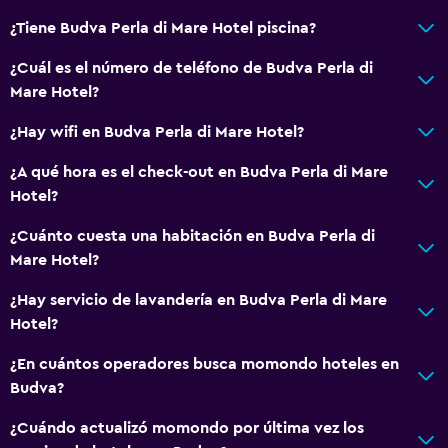
Tina de baño
¿Tiene Budva Perla di Mare Hotel piscina?
Secador de pelo
¿Cuál es el número de teléfono de Budva Perla di
Aseo
Mare Hotel?
Papel higiénico
¿Hay wifi en Budva Perla di Mare Hotel?
Baño privado
¿A qué hora es el check-out en Budva Perla di Mare
Hotel?
General
¿Cuánto cuesta una habitación en Budva Perla di
Habitaciones familiares
Mare Hotel?
Pantuflas
¿Hay servicio de lavandería en Budva Perla di Mare
Vista a la montaña
Hotel?
Vista a la ciudad
¿En cuántos operadores busca momondo hoteles en
Espacio de almacenamiento
Budva?
Lavandería
¿Cuándo actualizó momondo por última vez los