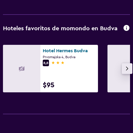
Cámaras CCTV en el exterior
Estacionamiento y transporte
Hoteles favoritos de momondo en Budva
Estacionamiento
Traslado al aeropuerto (con cargos)
Hotel Hermes Budva
Estacionamiento privado
Prvomajska 4, Budva
3 estrellas
8,8
Sistema de entretenimiento
TV de pantalla plana
$95
TV por cable o vía satélite
TV
Accesibilidad y adecuación
Habitaciones para no fumadores disponibles