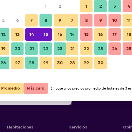
1
2
1
2
3
4
s barata de precio por noche
5
6
7
8
9
7
8
9
10
11
Habitación
r
Total noche
12
13
14
15
16
14
15
16
17
18
19
20
21
22
23
21
22
23
24
25
$62
Ver oferta
Fotos
26
27
28
29
30
28
29
30
$72
Ver oferta
$81
Ver oferta
Promedio
Más caro
En base a los precios promedio de hoteles de 3 est
Habitaciones
Servicios
Opin