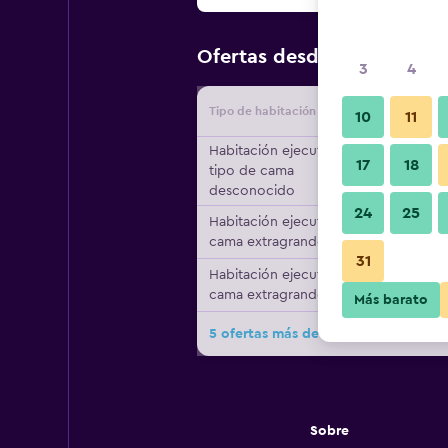
$62
Ofertas desde
/
Oferta má
3
4
Tipo de habitación
Proveedo
10
11
Habitación ejecutiva,
17
18
tipo de cama
desconocido
24
25
Habitación ejecutiva, 1
cama extragrande
31
Habitación ejecutiva, 1
cama extragrande
Más barato
5 ofertas más de Motsamai Lodge
Sobre