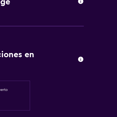
dge
ciones en
uerto