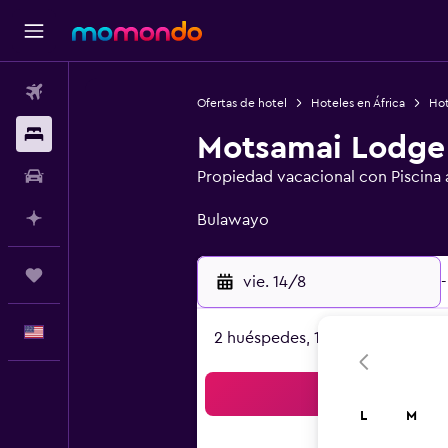
Vuelos
Ofertas de hotel
Hoteles en África
Hot
Alojamientos
Motsamai Lodge
Autos
Propiedad vacacional con Piscina al
Categoría 0
Planifica con IA
Bulawayo
Trips
vie. 14/8
-
Español
2 huéspedes, 1 habitación
Bus
L
M