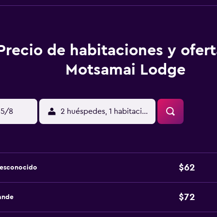
Precio de habitaciones y ofer
Motsamai Lodge
15/8
2 huéspedes, 1 habitación
$62
desconocido
$72
ande