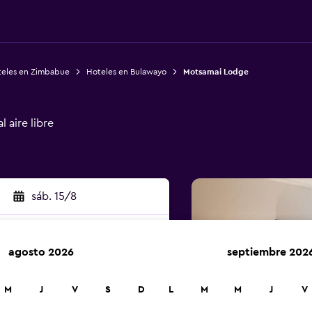
eles en Zimbabue
Hoteles en Bulawayo
Motsamai Lodge
 aire libre
sáb. 15/8
agosto 2026
septiembre 202
car
M
J
V
S
D
L
M
M
J
V