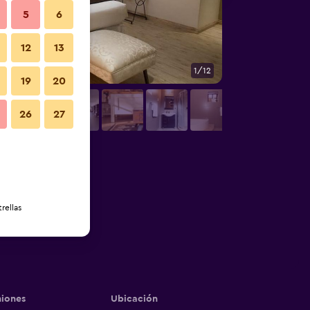
5
6
12
13
1/12
Baño
19
20
26
27
rellas
iones
Ubicación