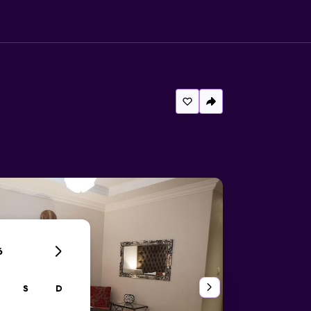
6
S
D