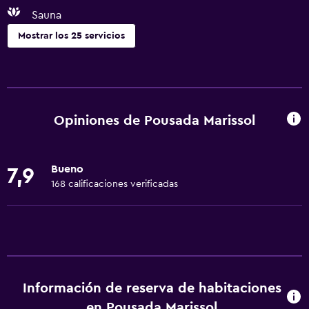
Sauna
Mostrar los 25 servicios
Servicios básicos
Wifi gratis
Dispositivo hotspot móvil
Opiniones de Pousada Marissol
Internet
Aire acondicionado
Bueno
7,9
168 calificaciones verificadas
Baño
Aseo
Ducha
Baño privado
Información de reserva de habitaciones
Actividades
en Pousada Marissol