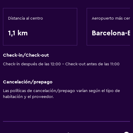
Jardín
Distancia al centro
Aeropuerto más cer
Zona de trabajo
Escritorio
1,1 km
Barcelona-El
Comedor
Bar/lounge
Check-in/Check-out
Check-in después de las 12:00 - Check-out antes de las 11:00
Salud y seguridad
Limpieza diaria
Cancelación/prepago
Las políticas de cancelación/prepago varían según el tipo de
habitación y el proveedor.
Piscina
Piscina al aire libre