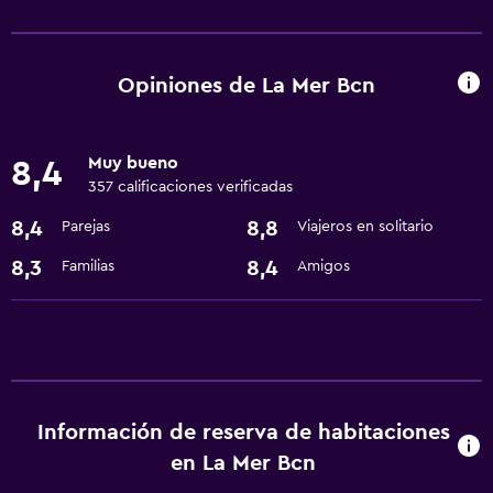
Servicios básicos
Wifi gratis
Calefacción
Opiniones de La Mer Bcn
Aire acondicionado
Artículos de aseo gratis
Muy bueno
8,4
357 calificaciones verificadas
Actividades
8,4
8,8
Parejas
Viajeros en solitario
Ecoturismo
8,3
8,4
Familias
Amigos
Acceso a la playa
Servicios y facilidades
Servicio de habitaciones
Recepción 24 horas
Información de reserva de habitaciones
en La Mer Bcn
Aire libre