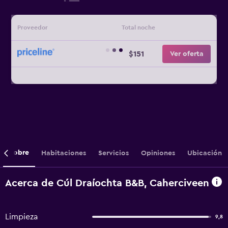
Proveedor
Total noche
$151
Ver oferta
Sobre
Habitaciones
Servicios
Opiniones
Ubicación
Acerca de Cúl Draíochta B&B, Caherciveen
Limpieza
9,8