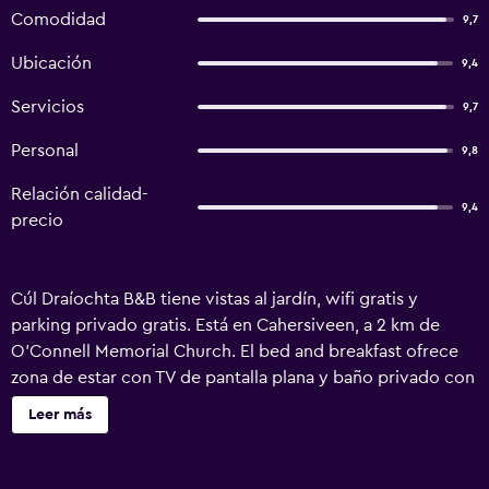
Comodidad
9,7
Ubicación
9,4
Servicios
9,7
Personal
9,8
Relación calidad-
9,4
precio
Cúl Draíochta B&B tiene vistas al jardín, wifi gratis y
parking privado gratis. Está en Cahersiveen, a 2 km de
O'Connell Memorial Church. El bed and breakfast ofrece
zona de estar con TV de pantalla plana y baño privado con
artículos de aseo gratuitos, secador de pelo y ducha.
Leer más
Después de un día de senderismo o ciclismo, la clientela
puede relajarse en el jardín o el salón de uso común.
Skellig Experience Centre está a 14 km del alojamiento. El