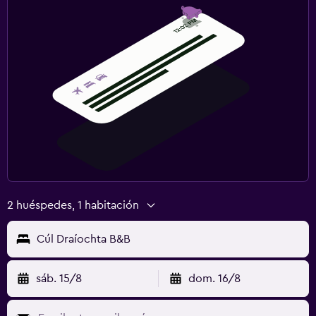
2 huéspedes, 1 habitación
Cúl Draíochta B&B
sáb. 15/8
dom. 16/8