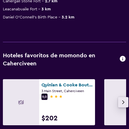
Cahergall Stone Fort
2.7 km
Leacanabuaile Fort
3 km
Daniel O'Connell's Birth Place
3.2 km
Hoteles favoritos de momondo en
Caherciveen
Quinlan & Cooke Boutique Townhouse
3 Main Street, Caherciveen
3 estrellas
9,0
$202