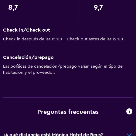
Piscina y spa
8,7
9,7
Piscina climatizada
Spa
Check-in/Check-out
Bañera de hidromasaje
Check-in después de las 15:00 - Check-out antes de las 12:00
Piscina al aire libre
Piscina pequeña
Cancelación/prepago
Vapor
Las políticas de cancelación/prepago varían según el tipo de
Piscina de agua salada
habitación y el proveedor.
Masajes
Sauna
Accesibilidad y adecuación
Preguntas frecuentes
Unidad accesible para personas en silla de ruedas
Para no fumadores
¿A qué distancia está Mònica Hotel de Reus?