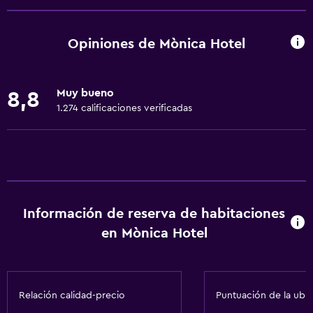
Wifi disponible en todas las instalaciones
Internet
Opiniones de Mònica Hotel
Extinguidor
Artículos de aseo gratis
Muy bueno
8,8
Alarma de humo
1.274 calificaciones verificadas
Calefacción
Aire acondicionado
Wifi gratis
Ropa de cama
Información de reserva de habitaciones
Toallas
en Mònica Hotel
Champú
Gel de ducha
Papeleras
Relación calidad-precio
Puntuación de la ubi