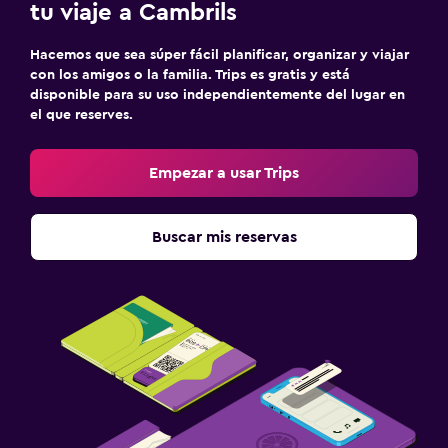
tu viaje a Cambrils
Sistema de entretenimiento
Hacemos que sea súper fácil planificar, organizar y viajar
TV de pantalla plana
con los amigos o la familia. Trips es gratis y está
disponible para su uso independientemente del lugar en
TV por cable o vía satélite
el que reserves.
Sala de estar/TV compartida
TV
Empezar a usar Trips
Aire libre
Buscar mis reservas
Jardín
Terraza/patio
Sillas de playa
Terraza
Lavandería
Lavandería