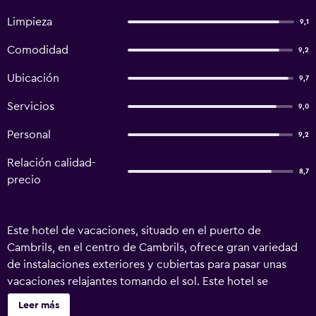
Limpieza
9,1
Comodidad
9,2
Ubicación
9,7
Servicios
9,0
Personal
9,2
Relación calidad-
8,7
precio
Este hotel de vacaciones, situado en el puerto de
Cambrils, en el centro de Cambrils, ofrece gran variedad
de instalaciones exteriores y cubiertas para pasar unas
vacaciones relajantes tomando el sol. Este hotel se
encuentra a solo 100 metros de la playa y del puerto de
Leer más
Cambrils y alberga una piscina al aire libre rodeada de