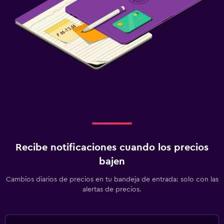
Servicio de planchado
Servicios de lavandería/tintorería
Habitación
Enchufe cerca de la cama
Armario o clóset
Zona de trabajo
Fax/fotocopiadora
Escritorio
Recibe notificaciones cuando los precios
bajen
Estacionamiento y transporte
Cambios diarios de precios en tu bandeja de entrada: solo con las
Estacionamiento
alertas de precios.
Gimnasio