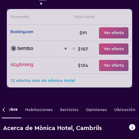
Proveedor
Total noche
$91
Ver oferta
$107
Ver oferta
$134
Ver oferta
12 ofertas más de Mònica Hotel
Sobre
Habitaciones
Servicios
Opiniones
Ubicación
Acerca de Mònica Hotel, Cambrils