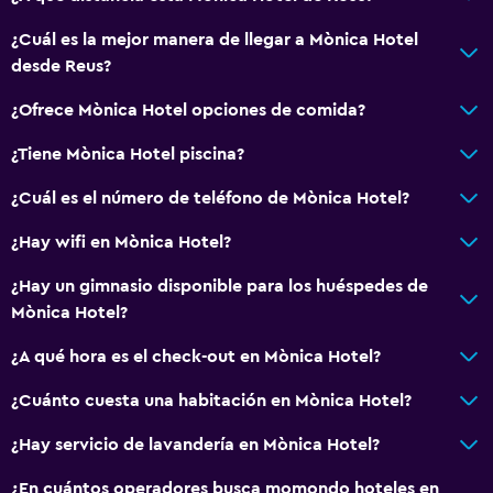
Áreas designadas para fumadores
Accesibilidad
¿Cuál es la mejor manera de llegar a Mònica Hotel
desde Reus?
Ascensor
Ascensor disponible
¿Ofrece Mònica Hotel opciones de comida?
Habitación hipoalergénica
¿Tiene Mònica Hotel piscina?
Inodoro con barras de apoyo
¿Cuál es el número de teléfono de Mònica Hotel?
Plantas superiores accesibles por ascensor
¿Hay wifi en Mònica Hotel?
Actividades
¿Hay un gimnasio disponible para los huéspedes de
Bicicletas
Mònica Hotel?
Pesca
¿A qué hora es el check-out en Mònica Hotel?
Sala de juegos
¿Cuánto cuesta una habitación en Mònica Hotel?
Golf
¿Hay servicio de lavandería en Mònica Hotel?
Ciclismo
Submarinismo
¿En cuántos operadores busca momondo hoteles en