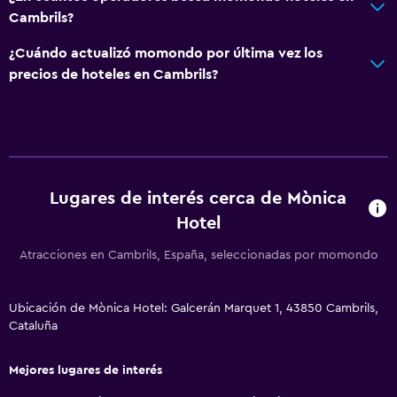
Cambrils?
Buceo
Ping pong
¿Cuándo actualizó momondo por última vez los
precios de hoteles en Cambrils?
Senderismo
Servicios y facilidades
Renta de autos
Servicio de conserjería
Lugares de interés cerca de Mònica
Cambio de divisas
Hotel
Baño turco
Atracciones en Cambrils, España, seleccionadas por momondo
Instalaciones para reuniones
Servicio de habitaciones
Ubicación de Mònica Hotel: Galcerán Marquet 1, 43850 Cambrils,
Cataluña
Mostrador de información turística
Recepción 24 horas
Mejores lugares de interés
Caja fuerte