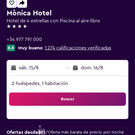
Mònica Hotel
Hotel de 4 estrellas con Piscina al aire libre
4 estrellas
+34 977 791 000
Muy bueno
1.274 calificaciones verificadas
8,8
sáb. 15/8
-
dom. 16/8
2 huéspedes, 1 habitación
Buscar
Ofertas desde
$91
/
Oferta más barata de precio por noche