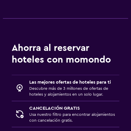
Restaurante
Bar/lounge
Minibar
Bar de tapas
Desayuno en la habitación
Ahorra al reservar
General
hoteles con momondo
Habitaciones familiares
Vista al jardín
Las mejores ofertas de hoteles para ti
Piso de parquet o madera noble
Descubre más de 3 millones de ofertas de
Vista al patio interior
hoteles y alojamientos en un solo lugar.
Vista a la piscina
CANCELACIÓN GRATIS
Espacio de almacenamiento
Usa nuestro filtro para encontrar alojamientos
Teléfono
con cancelación gratis.