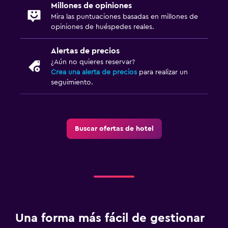
Millones de opiniones
Ideal para familias
Mira las puntuaciones basadas en millones de
Cuidado de niños o guardería
opiniones de huéspedes reales.
Cuna/cama nido disponibles
Alertas de precios
Piscina (para niños)
¿Aún no quieres reservar?
Crea una alerta de precios
para realizar un
Comidas para niños
seguimiento.
Buffet infantil
Parque infantil
Buscar ofertas de hotel
Salud y seguridad
Limpieza diaria
Cámaras CCTV en zonas comunes
Seguridad las 24 horas
Botiquín de primeros auxilios
Una forma más fácil de gestionar
Caja fuerte