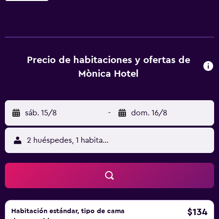
palmeras y un hermoso jardín. Además, el Mònica Hotel
cuenta con centro de fitness, sauna, bañera de
hidromasaje y baño turco. El restaurante del hotel sirve un
variado buffet para el almuerzo y la cena y organiza
noches temáticas, mientras que el desayuno incluye
Precio de habitaciones y ofertas de
tortillas y repostería francesa, entre otros productos.
Mònica Hotel
Todas las habitaciones disponen de aire acondicionado,
WiFi gratuita, caja fuerte, TV vía satélite de pantalla plana y
baño con bañera o ducha, secador de pelo y artículos de
sáb. 15/8
-
dom. 16/8
aseo gratuitos.
2 huéspedes, 1 habitación
$134
Habitación estándar, tipo de cama