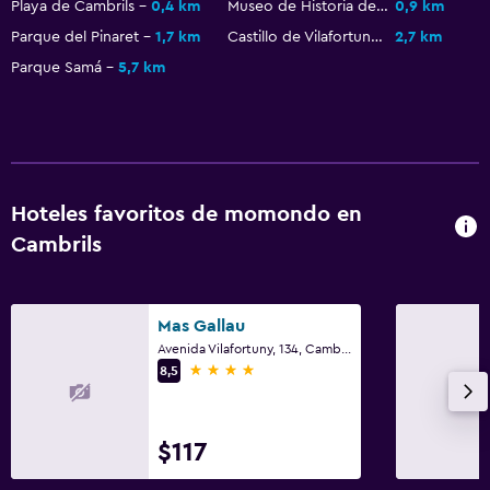
Playa de Cambrils
0,4 km
Museo de Historia de Cambrils
0,9 km
Parque del Pinaret
1,7 km
Castillo de Vilafortuny
2,7 km
Baño
Parque Samá
5,7 km
Secador de pelo
Baño público
Albornoz
Baño privado
Hoteles favoritos de momondo en
Ducha
Cambrils
Bidé
Aseo
Mas Gallau
Papel higiénico
Avenida Vilafortuny, 134, Cambrils, Cataluña
4 estrellas
8,5
Comedor
Almuerzos para llevar
$117
Menús para dietas especiales (bajo petición)