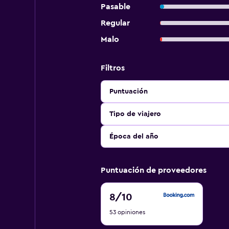
Pasable
Regular
Malo
Filtros
Puntuación
Tipo de viajero
Época del año
Puntuación de proveedores
8
8
/10
de
53 opiniones
10