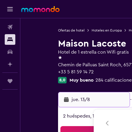
Vuelos
Ofertas de hotel
Hoteles en Europa
Ho
Alojamientos
Maison Lacoste
Autos
Hotel de 1 estrella con Wifi gratis
1 estrella
Planifica con IA
Chemin de Palluas Saint Roch, 657
+33 5 81 59 14 72
Muy bueno
284 calificacione
8,0
Trips
jue. 13/8
-
2 huéspedes, 1 habitación