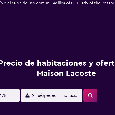
dín o el salón de uso común. Basilica of Our Lady of the Rosary
eropuerto (Aeropuerto de Tarbes-Lourdes-Pirineos) está a 29 km
Precio de habitaciones y ofer
Maison Lacoste
14/8
2 huéspedes, 1 habitación