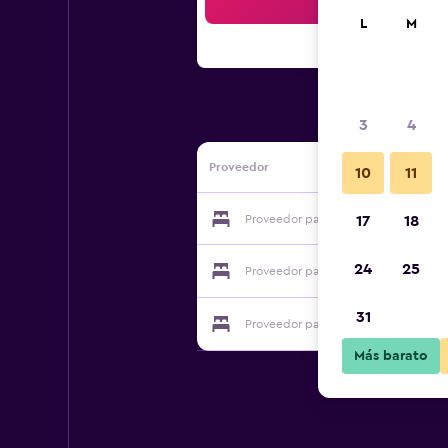
Bus
L
M
3
4
Proveedor
10
11
Proveedor para Maison Lacoste
17
18
24
25
Proveedor para Maison Lacoste
31
Proveedor para Maison Lacoste
Más barato