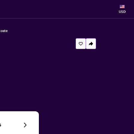
USD
coste
6