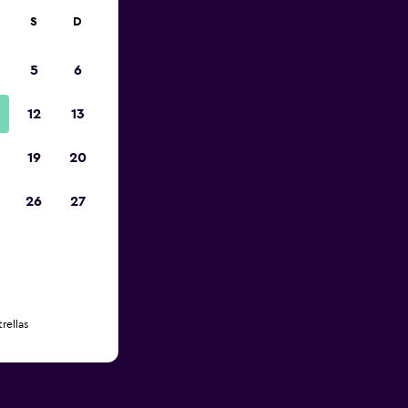
S
D
5
6
12
13
19
20
26
27
rellas