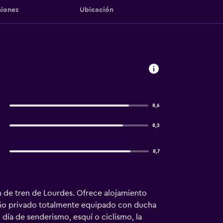
iones
Ubicación
8,6
8,2
8,7
n de tren de Lourdes. Ofrece alojamiento
 baño privado totalmente equipado con ducha
día de senderismo, esquí o ciclismo, la