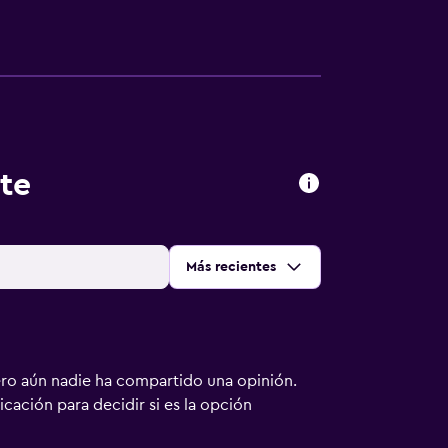
te
Ordenar por
:
Más recientes
ero aún nadie ha compartido una opinión.
bicación para decidir si es la opción