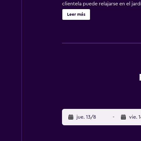
clientela puede relajarse en el jar
del Pic du Midi está a 17 km. El a
Leer más
jue. 13/8
-
vie. 