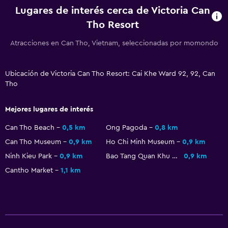
Lugares de interés cerca de Victoria Can
Tho Resort
Baño
Atracciones en Can Tho, Vietnam, seleccionadas por momondo
Inodoro con cisterna alta
Secador de pelo
Ubicación de Victoria Can Tho Resort: Cai Khe Ward 92, 92, Can
Albornoz
Tho
Baño privado
Ducha
Mejores lugares de interés
Gorro de baño
Can Tho Beach
0,5 km
Ong Pagoda
0,8 km
Tina de baño
Can Tho Museum
0,9 km
Ho Chi Minh Museum
0,9 km
Ninh Kieu Park
0,9 km
Bao Tang Quan Khu 9
0,9 km
Aseo
Cantho Market
1,1 km
Papel higiénico
Cepillo de dientes
Accesibilidad y adecuación