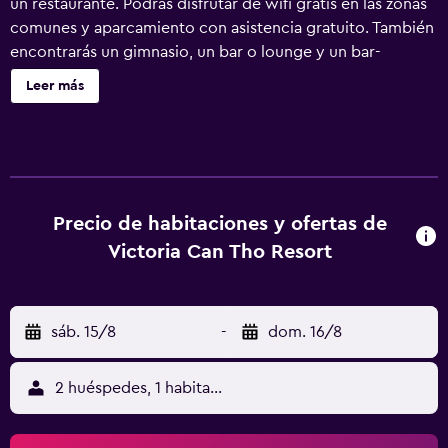
un restaurante. Podrás disfrutar de wifi gratis en las zonas
comunes y aparcamiento con asistencia gratuito. También
encontrarás un gimnasio, un bar o lounge y un bar-
cafetería. Victoria Can Tho Resort ofrece 92 alojamientos
Leer más
con aire acondicionado, minibar y caja fuerte. Se ofrece
una Smart TV de 32 pulgadas con canales por cable. Los
baños están dotados de albornoces, zapatillas, artículos
de higiene personal gratuitos y secador de pelo. Este
hotel en Can Tho ofrece acceso a Internet wifi gratis. Los
servicios para las personas de negocios incluyen
Precio de habitaciones y ofertas de
escritorio y teléfono. Las habitaciones también incluyen
Victoria Can Tho Resort
botella de agua gratuita y cafetera y tetera. Se ofrece
servicio de limpieza todos los días. En el alojamiento hay
piscina al aire libre y piscina infantil. Otros servicios de
sáb. 15/8
-
dom. 16/8
ocio y esparcimiento incluyen sauna y gimnasio.
2 huéspedes, 1 habitación