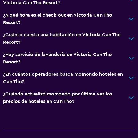
Tetera
Victoria Can Tho Resort?
Cafetera
¿A qué hora es el check-out en Victoria Can Tho
Resort?
General
¿Cuánto cuesta una habitación en Victoria Can Tho
Habitaciones familiares
Resort?
Vista al jardín
¿Hay servicio de lavandería en Victoria Can Tho
Piso de parquet o madera noble
Resort?
Posibilidad de habitaciones conectadas
¿En cuántos operadores busca momondo hoteles en
Casilleros
Can Tho?
Vista a la piscina
¿Cuándo actualizó momondo por última vez los
Espacio de almacenamiento
precios de hoteles en Can Tho?
Vista al río
Pantuflas
Sofá
Teléfono