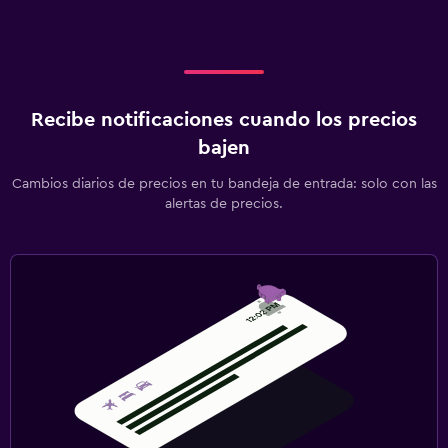
Plancha para pantalones
Salud y seguridad
Limpieza diaria
Recibe notificaciones cuando los precios
Cámaras CCTV en zonas comunes
bajen
Seguridad las 24 horas
Cambios diarios de precios en tu bandeja de entrada: solo con las
alertas de precios.
Botiquín de primeros auxilios
Habitación
Enchufe cerca de la cama
Perchero
Armario o clóset
Gimnasio
Gimnasio