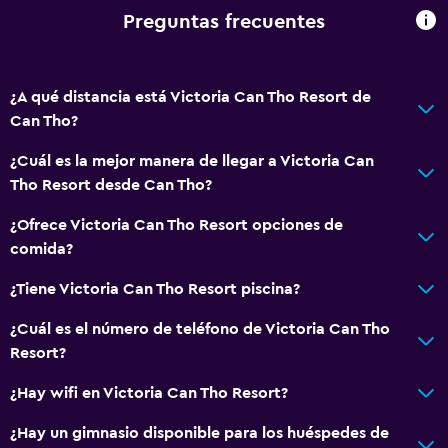
Gel de ducha
Preguntas frecuentes
Papeleras
Acondicionador
¿A qué distancia está Victoria Can Tho Resort de
Can Tho?
Comedor
¿Cuál es la mejor manera de llegar a Victoria Can
Tetera eléctrica
Tho Resort desde Can Tho?
Almuerzos para llevar
¿Ofrece Victoria Can Tho Resort opciones de
Menús para dietas especiales (bajo petición)
comida?
Restaurante
¿Tiene Victoria Can Tho Resort piscina?
Bar/lounge
La comida se puede entregar en el alojamiento
¿Cuál es el número de teléfono de Victoria Can Tho
Resort?
Minibar
Bar de tapas
¿Hay wifi en Victoria Can Tho Resort?
Desayuno en la habitación
¿Hay un gimnasio disponible para los huéspedes de