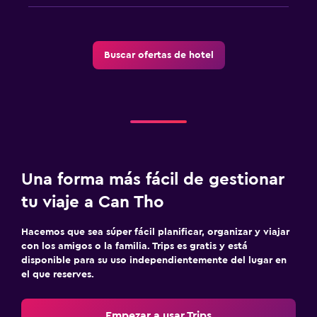
Aire libre
Área de picnic
Buscar ofertas de hotel
Jardín
Terraza/patio
Parrilla
Terraza
Piscina y spa
Una forma más fácil de gestionar
Spa
tu viaje a Can Tho
Piscina al aire libre
Hacemos que sea súper fácil planificar, organizar y viajar
Masajes
con los amigos o la familia. Trips es gratis y está
Sauna
disponible para su uso independientemente del lugar en
el que reserves.
Estacionamiento y transporte
Empezar a usar Trips