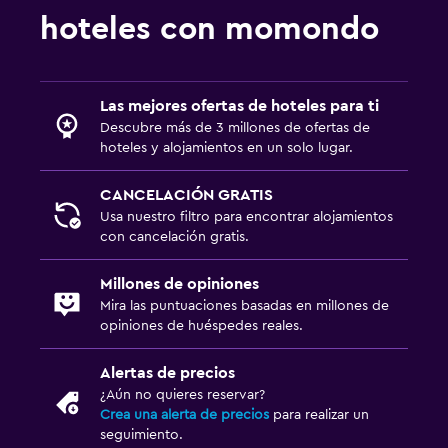
Ciclismo
hoteles con momondo
Dardos
Clases de cocina
Salón de belleza
Las mejores ofertas de hoteles para ti
Descubre más de 3 millones de ofertas de
Ping pong
hoteles y alojamientos en un solo lugar.
Mesa de billar
CANCELACIÓN GRATIS
Usa nuestro filtro para encontrar alojamientos
Ideal para familias
con cancelación gratis.
Cuna/cama nido disponibles
Millones de opiniones
Piscina (para niños)
Mira las puntuaciones basadas en millones de
Comidas para niños
opiniones de huéspedes reales.
Zona cubierta de juegos
Alertas de precios
Servicios de cuidado de niños (con cargos)
¿Aún no quieres reservar?
Juguetes para piscina
Crea una alerta de precios
para realizar un
seguimiento.