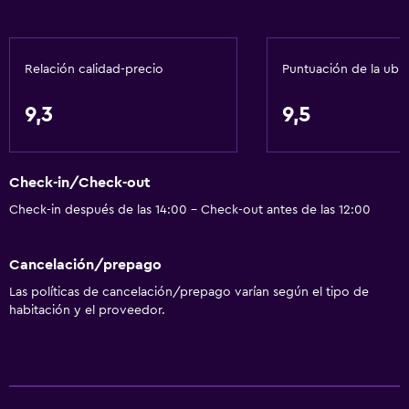
Recepción 24 horas
Caja fuerte
Relación calidad-precio
Puntuación de la ubi
Botella de agua
9,3
9,5
Servicios básicos
Internet
Check-in/Check-out
Ventilador
Check-in después de las 14:00 - Check-out antes de las 12:00
Extinguidor
Artículos de aseo gratis
Cancelación/prepago
Alarma de humo
Las políticas de cancelación/prepago varían según el tipo de
Aire acondicionado
habitación y el proveedor.
Wifi gratis
Toallas
Champú