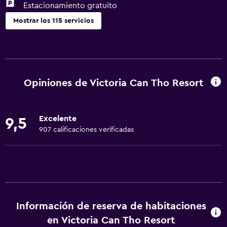
Estacionamiento gratuito
Mostrar los 115 servicios
Servicios y facilidades
Centro de negocios
Servicio de despertador
Opiniones de Victoria Can Tho Resort
Servicio de conserjería
Cambio de divisas
Excelente
9,5
Instalaciones para reuniones
907 calificaciones verificadas
Servicio de habitaciones
Mostrador de información turística
Acceso con tarjeta
Masaje de pies
Información de reserva de habitaciones
Check-out exprés
en Victoria Can Tho Resort
Check-in/check-out privado