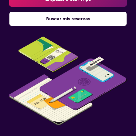
Traslado al aeropuerto (con cargos)
Estacionamiento gratuito
Buscar mis reservas
Carga de vehículos eléctricos
Estacionamiento en la calle
Sistema de entretenimiento
TV de pantalla plana
TV por cable o vía satélite
Biblioteca
TV
Lavandería
Lavandería
Servicio de planchado
Servicios de lavandería/tintorería