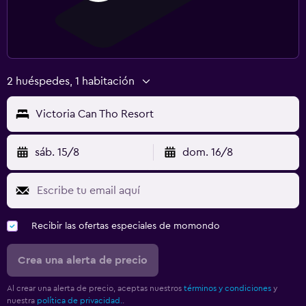
Tenis
Gimnasio
2 huéspedes, 1 habitación
Zona de trabajo
Fax/fotocopiadora
Victoria Can Tho Resort
Escritorio
sáb. 15/8
dom. 16/8
Recibir las ofertas especiales de momondo
Crea una alerta de precio
Al crear una alerta de precio, aceptas nuestros
términos y condiciones
y
nuestra
política de privacidad.
.