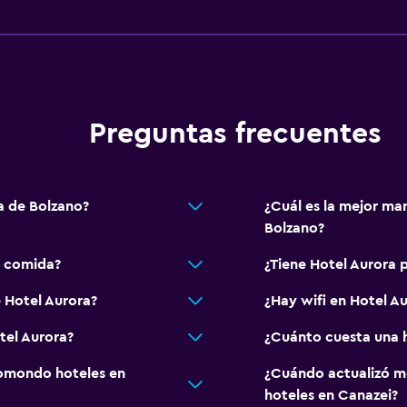
Aire libre
Terraza
Terraza/patio
Preguntas frecuentes
Salud y seguridad
Caja fuerte
Botiquín de primeros aux
a de Bolzano?
¿Cuál es la mejor ma
Bolzano?
e comida?
¿Tiene Hotel Aurora p
 Hotel Aurora?
¿Hay wifi en Hotel A
tel Aurora?
¿Cuánto cuesta una h
omondo hoteles en
¿Cuándo actualizó m
hoteles en Canazei?