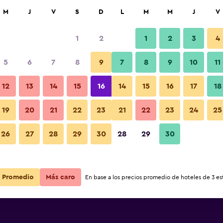
car
M
J
V
S
D
L
M
M
J
V
1
2
1
2
3
4
ás barata de precio por noche
5
6
7
8
9
7
8
9
10
11
Servicio del hotel
r
Total noche
12
13
14
15
16
14
15
16
17
18
19
20
21
22
23
21
22
23
24
25
$338
Ver oferta
Fotos
26
27
28
29
30
28
29
30
Promedio
Más caro
En base a los precios promedio de hoteles de 3 est