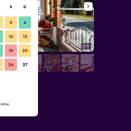
S
D
5
6
12
13
1/15
Servicio de la habit
19
20
26
27
rellas