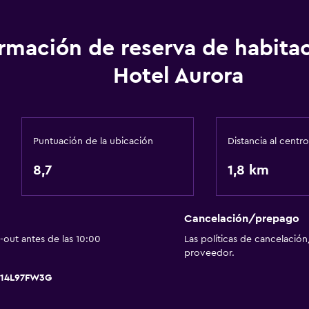
Sauna
Spa
ormación de reserva de habita
Bañera de hidromasaje
Hotel Aurora
 alojamiento
Actividades
Puntuación de la ubicación
Distancia al centro
Senderismo
8,7
Escuela de esquí
1,8 km
Esquí
Cancelación/prepago
Servicios y facilidades
out antes de las 10:00
Las políticas de cancelación
Servicio de despertador
proveedor.
Caja fuerte
9A14L97FW3G
Baño turco