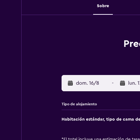
Sobre
Pre
dom. 16/8
-
lun. 
Tipo de alojamiento
Habitación estándar, tipo de cama d
*
El total incluye una estimación de tas