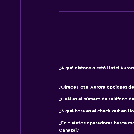
Sistema de entretenimiento
TV de pantalla plana
TV
Zona de trabajo
Fax/fotocopiadora
Escritorio
¿A qué distancia está Hotel Auror
Habitación
¿Ofrece Hotel Aurora opciones d
Sofá cama
¿Cuál es el número de teléfono de
¿A qué hora es el check-out en Ho
¿En cuántos operadores busca m
Canazei?