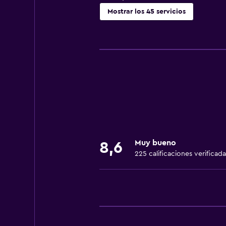
Mostrar los 45 servicios
Servicios básicos
Wifi gratis
Wifi disponible en todas las instal
Internet
Gel de ducha
Ropa de cama
Toallas
Muy bueno
8,6
Artículos de aseo gratis
225 calificaciones verificada
Champú
Alarma de humo
Calefacción
Comedor