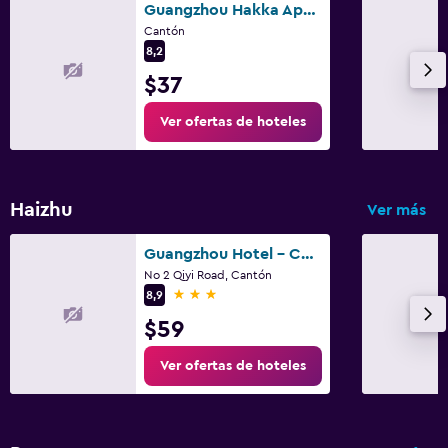
Guangzhou Hakka Apartment Beijing Road
Cantón
8,2
$37
Ver ofertas de hoteles
Haizhu
Ver más
Guangzhou Hotel - Canton Fair Free Shuttle Bus
No 2 Qiyi Road, Cantón
3 estrellas
8,9
$59
Ver ofertas de hoteles