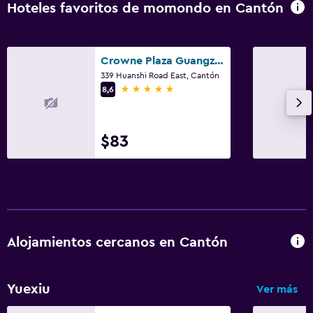
Hoteles favoritos de momondo en Cantón
Crowne Plaza Guangzhou City Centre By IHG
339 Huanshi Road East, Cantón
5 estrellas
8,6
$83
Alojamientos cercanos en Cantón
Yuexiu
Ver más