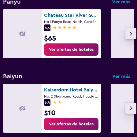
Panyu
Ver más
Chateau Star River Guangzhou
No.1 Panyu Road North, Cantón
5 estrellas
8,6
$65
Ver ofertas de hoteles
Baiyun
Ver más
Kaiserdom Hotel Baiyun Airport-24-hour Airport-Free shuttle bus
No. 2 Shunxiang Road, Huadu District, Cantón
2 estrellas
6,4
$10
Ver ofertas de hoteles