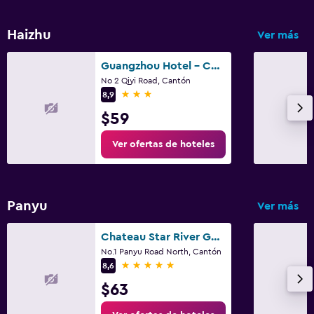
Haizhu
Ver más
Guangzhou Hotel - Canton Fair Free Shuttle Bus
No 2 Qiyi Road, Cantón
3 estrellas
8,9
$59
Ver ofertas de hoteles
Panyu
Ver más
Chateau Star River Guangzhou
No.1 Panyu Road North, Cantón
5 estrellas
8,6
$63