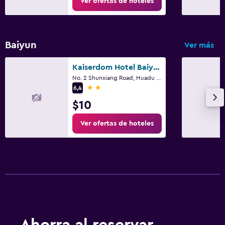
Ver ofertas de hoteles
Baiyun
Ver más
Kaiserdom Hotel Baiyun Airport-24-hour Airport-Free shuttle bus
No. 2 Shunxiang Road, Huadu District, Cantón
2 estrellas
6,4
$10
Ver ofertas de hoteles
Ahorra al reservar