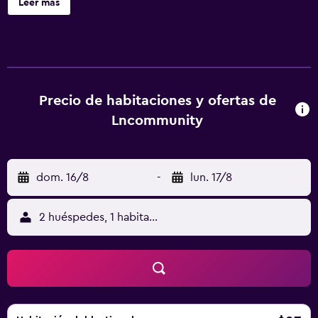
Leer más
acondicionado, caja fuerte y zapatillas. Los huéspedes
pueden navegar por la web gracias a nuestro acceso a
Internet gratis (por cable y wifi). Los baños están
equipados con ducha con cabezal de ducha tipo lluvia,
artículos de higiene personal gratuitos y secador de pelo.
Se ofrece servicio de limpieza todos los días. Los servicios
Precio de habitaciones y ofertas de
de ocio y esparcimiento en este hotel incluyen gimnasio
Lncommunity
abierto las 24 horas.
dom. 16/8
-
lun. 17/8
2 huéspedes, 1 habitación