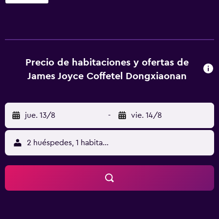
Mezquita Huaisheng está a 8,2 km del hotel y Isla Shamian,
a 8,8 km. Ópera de Cantón está a 9 km del alojamiento, y
Río de Las Perlas está a 9,1 km. El aeropuerto (Aeropuerto
de Foshan Shadi) está a 31 km.
Precio de habitaciones y ofertas de
James Joyce Coffetel Dongxiaonan
jue. 13/8
-
vie. 14/8
2 huéspedes, 1 habitación