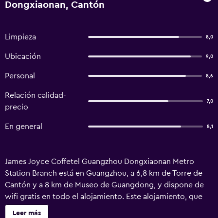
Dongxiaonan, Cantón
Limpieza
8,0
Ubicación
9,0
Personal
8,6
Relación calidad-
7,0
precio
En general
8,1
James Joyce Coffetel Guangzhou Dongxiaonan Metro
Station Branch está en Guangzhou, a 6,8 km de Torre de
Cantón y a 8 km de Museo de Guangdong, y dispone de
wifi gratis en todo el alojamiento. Este alojamiento, que
tiene recepción 24 horas, también ofrece restaurante.
Leer más