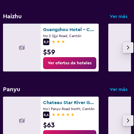
Haizhu
Ver más
Guangzhou Hotel - Canton Fair Free Shuttle Bus
No 2 Qiyi Road, Cantón
3 estrellas
8,9
$59
Ver ofertas de hoteles
Panyu
Ver más
Chateau Star River Guangzhou
No.1 Panyu Road North, Cantón
5 estrellas
8,6
$63