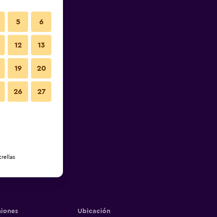
5
6
12
13
19
20
26
27
rellas
iones
Ubicación