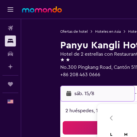
Vuelos
Ofertas de hotel
Hoteles en Asia
Hote
Alojamientos
Panyu Kangli Ho
Autos
Hotel de 2 estrellas con Restauran
2 estrellas
Planifica con IA
No.300 Pingkang Road, Cantón 51
+86 208 463 0666
Trips
sáb. 15/8
-
Español
2 huéspedes, 1 habitación
Bus
L
M