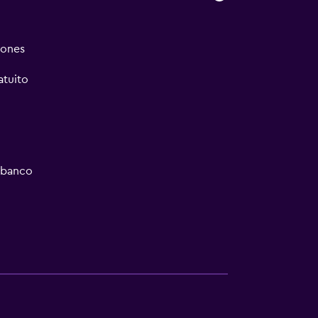
iones
atuito
/banco