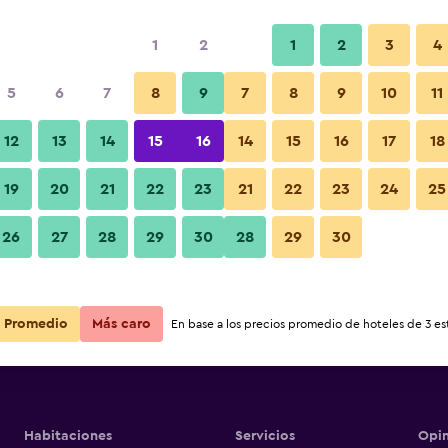
1
2
1
2
3
4
5
6
7
8
9
7
8
9
10
11
12
13
14
15
16
14
15
16
17
18
Ver precios
19
20
21
22
23
21
22
23
24
25
26
27
28
29
30
28
29
30
Ver precios
Ver precios
Promedio
Más caro
En base a los precios promedio de hoteles de 3 est
Habitaciones
Servicios
Opin