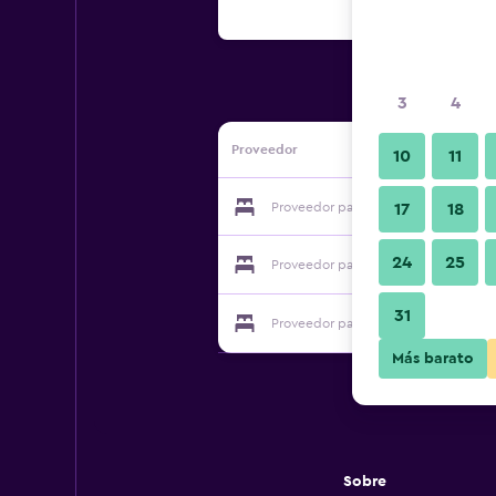
3
4
Proveedor
10
11
Proveedor para Panyu Kangli Hotel
17
18
24
25
Proveedor para Panyu Kangli Hotel
31
Proveedor para Panyu Kangli Hotel
Más barato
Sobre