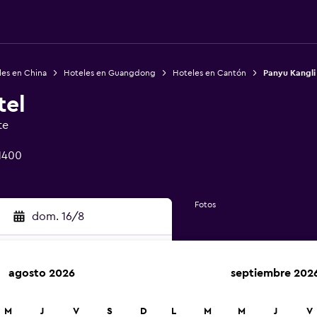
les en China
Hoteles en Guangdong
Hoteles en Cantón
Panyu Kangli
tel
te
1400
Fotos
dom. 16/8
agosto 2026
septiembre 202
car
M
J
V
S
D
L
M
M
J
V