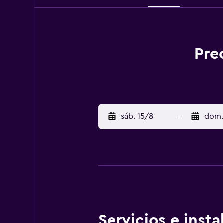
Pre
sáb. 15/8
-
dom.
Servicios e inst