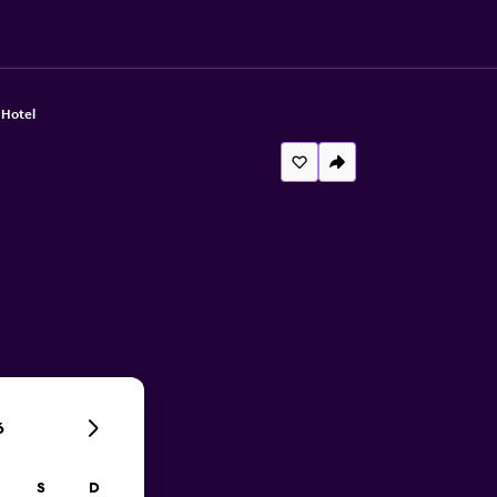
 Hotel
6
S
D