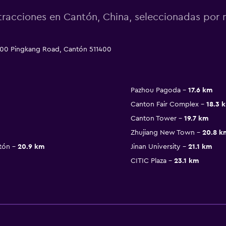
tracciones en Cantón, China, seleccionadas po
300 Pingkang Road, Cantón 511400
Pazhou Pagoda
17.6 km
Canton Fair Complex
18.3 
Canton Tower
19.7 km
Zhujiang New Town
20.8 k
tón
20.9 km
Jinan University
21.1 km
CITIC Plaza
23.1 km