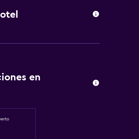
otel
ciones en
uerto