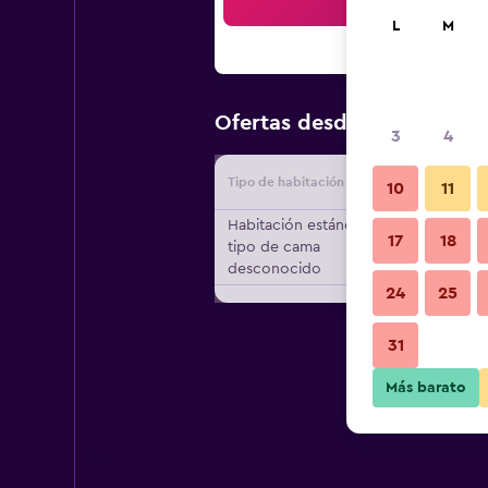
Bus
L
M
$124
Ofertas desde
/
Oferta m
3
4
Tipo de habitación
Proveedo
10
11
Habitación estándar,
17
18
tipo de cama
desconocido
24
25
31
Más barato