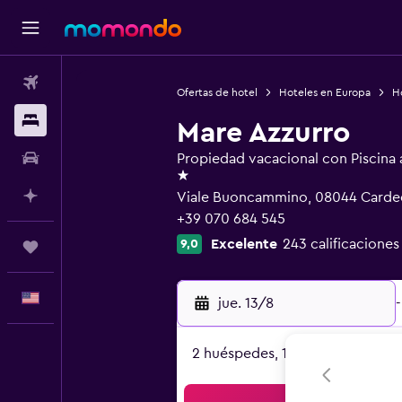
Vuelos
Ofertas de hotel
Hoteles en Europa
Ho
Alojamientos
Mare Azzurro
Autos
Propiedad vacacional con Piscina al
1 estrella
Planifica con IA
Viale Buoncammino, 08044 Carde
+39 070 684 545
Excelente
243 calificaciones
9,0
Trips
Español
jue. 13/8
-
2 huéspedes, 1 habitación