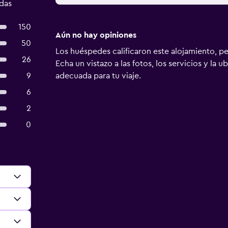
adas
150
Aún no hay opiniones
50
Los huéspedes calificaron este alojamiento, p
26
Echa un vistazo a las fotos, los servicios y la u
9
adecuada para tu viaje.
6
2
0