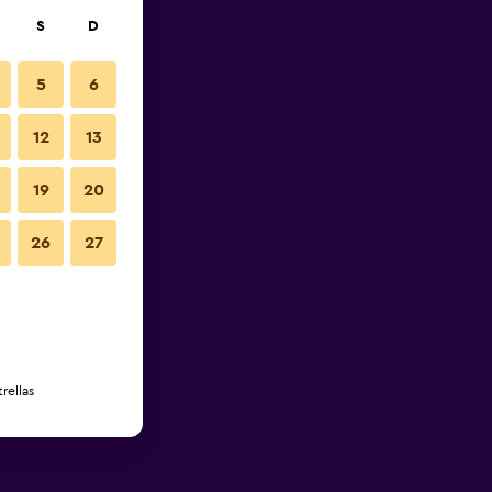
S
D
5
6
12
13
19
20
26
27
rellas