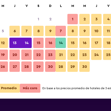
car
M
J
V
S
D
L
M
M
J
V
1
2
1
2
3
4
ás barata de precio por noche
5
6
7
8
9
7
8
9
10
11
r
Total noche
12
13
14
15
16
14
15
16
17
18
19
20
21
22
23
21
22
23
24
25
$124
Ver oferta
26
27
28
29
30
28
29
30
Promedio
Más caro
En base a los precios promedio de hoteles de 3 est