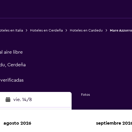
teles en Italia
Hoteles en Cerdeña
Hoteles en Cardedu
Mare Azzurro
 aire libre
du, Cerdeña
 verificadas
Fotos
vie. 14/8
agosto 2026
septiembre 202