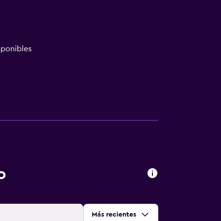
ponibles
o
Ordenar por
:
Más recientes