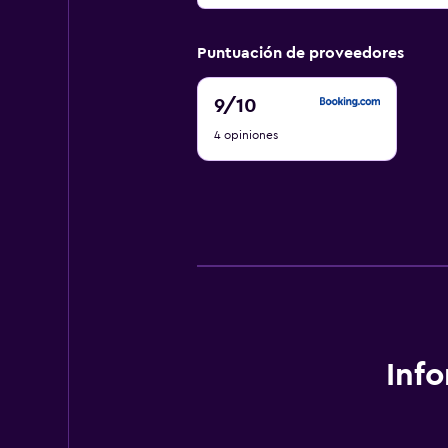
Puntuación de proveedores
9
9
/10
de
4 opiniones
10
Inf