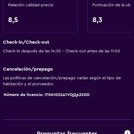
Relación calidad-precio
Puntuación de la ubi
Comedor
Tetera eléctrica
8,5
8,3
Servicio de entrega de comida
Almuerzos para llevar
Check-in/Check-out
Menús para dietas especiales (bajo petición)
Check-in después de las 14:30 - Check-out antes de las 11:00
Restaurante
Bar/lounge
Cancelación/prepago
La comida se puede entregar en el alojamiento
Las políticas de cancelación/prepago varían según el tipo de
Minibar
habitación y el proveedor.
Bar de tapas
Número de licencia: IT061022A1VQQA2XKO
Desayuno en la habitación
Tetera/cafetera
Actividades
Preguntas frecuentes