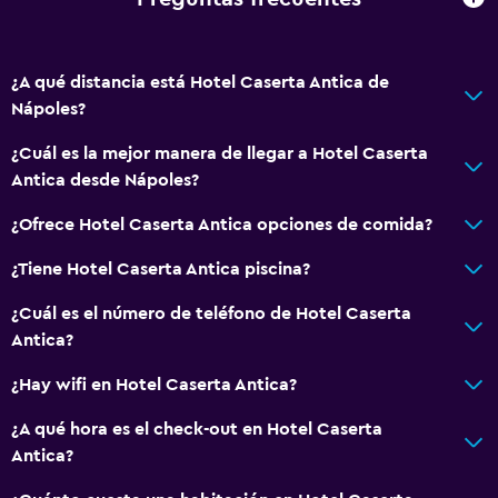
Tienda de regalos
Bicicletas
¿A qué distancia está Hotel Caserta Antica de
Ciclismo
Nápoles?
Tiro con arco
¿Cuál es la mejor manera de llegar a Hotel Caserta
Bingo
Antica desde Nápoles?
Salón de belleza
¿Ofrece Hotel Caserta Antica opciones de comida?
Paseos a caballo
Karaoke
¿Tiene Hotel Caserta Antica piscina?
Bolera
¿Cuál es el número de teléfono de Hotel Caserta
Mesa de billar
Antica?
Senderismo
¿Hay wifi en Hotel Caserta Antica?
¿A qué hora es el check-out en Hotel Caserta
Servicios y facilidades
Antica?
Renta de autos