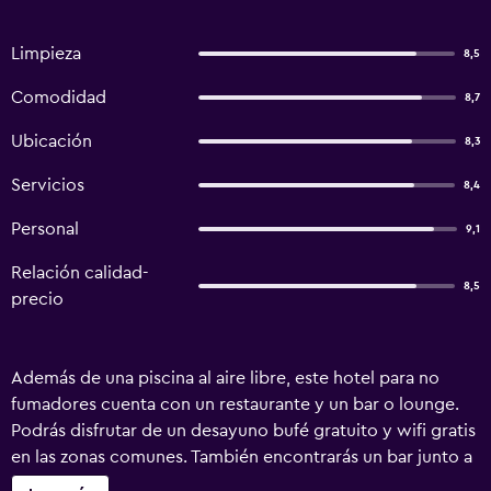
Limpieza
8,5
Comodidad
8,7
Ubicación
8,3
Servicios
8,4
Personal
9,1
Relación calidad-
8,5
precio
Además de una piscina al aire libre, este hotel para no
fumadores cuenta con un restaurante y un bar o lounge.
Podrás disfrutar de un desayuno bufé gratuito y wifi gratis
en las zonas comunes. También encontrarás un bar junto a
la piscina, un bar-cafetería y una bañera de hidromasaje.