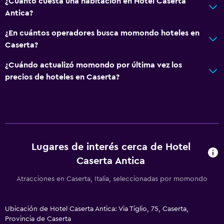
¿Cuánto cuesta una habitación en Hotel Caserta
Servicio de despertador
Antica?
Servicio de conserjería
¿En cuántos operadores busca momondo hoteles en
Instalaciones para reuniones
Caserta?
Minimercado en las instalaciones
¿Cuándo actualizó momondo por última vez los
Boletos de transporte público
precios de hoteles en Caserta?
Servicio de habitaciones
Check-out exprés
Check-in/check-out privado
Caja fuerte
Lugares de interés cerca de Hotel
Capilla/templo
Caserta Antica
General
Atracciones en Caserta, Italia, seleccionadas por momondo
Habitaciones familiares
Vista al jardín
Ubicación de Hotel Caserta Antica: Via Tiglio, 75, Caserta,
Provincia de Caserta
Vista a la montaña