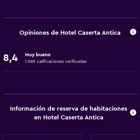
Servicios básicos
Internet
Extinguidor
Opiniones de Hotel Caserta Antica
Artículos de aseo gratis
Alarma de humo
Muy bueno
8,4
Calefacción
1.089 calificaciones verificadas
Aire acondicionado
Wifi gratis
Toallas
Champú
Información de reserva de habitaciones
Adaptador
en Hotel Caserta Antica
Gel de ducha
Papeleras