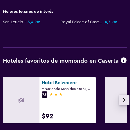
Vista a la piscina
Mejores lugares de interés
Espacio de almacenamiento
San Leucio
3,4 km
Royal Palace of Caserta
4,7 km
Vista a una calle tranquila
Solárium
Teléfono
Piso de mosaico/mármol
Hoteles favoritos de momondo en Caserta
Accesibilidad y adecuación
Para no fumadores
Hotel Belvedere
V.Nazionale Sannitica Km 31, Caserta, Provincia de Caserta
Almohada sin plumas
3 estrellas
7,3
Áreas designadas para fumadores
Entrada privada
$92
Ascensor
Ascensor disponible