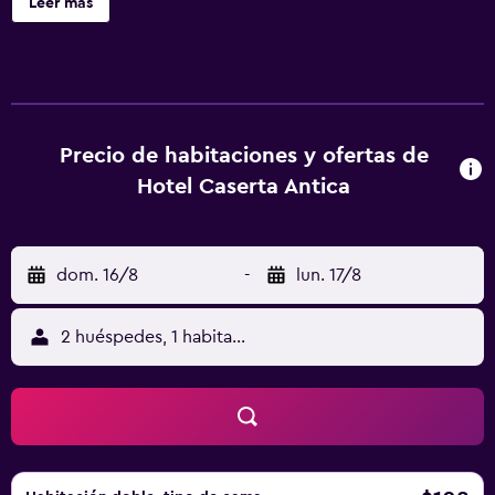
Leer más
Hotel Caserta Antica ofrece 20 alojamientos con minibar y
caja fuerte. Las habitaciones disponen de balcón. Se
ofrece televisión digitales. Los baños están equipados con
ducha, bidé, artículos de higiene personal gratuitos y
secador de pelo. Este hotel en Caserta ofrece acceso a
Internet wifi gratis. Los servicios para las personas de
Precio de habitaciones y ofertas de
negocios incluyen escritorio y teléfono. Se ofrece servicio
Hotel Caserta Antica
de limpieza todos los días y es posible solicitar tabla de
planchar con plancha. En el alojamiento hay piscina al aire
libre y bañera de hidromasaje. Se pueden practicar las
dom. 16/8
-
lun. 17/8
actividades de ocio y esparcimiento que se indican más
abajo en las instalaciones o cerca del alojamiento (es
posible que se aplique un recargo).
2 huéspedes, 1 habitación