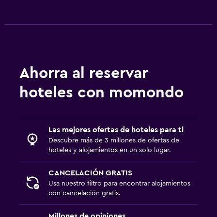
Estacionamiento accesible
Plantas superiores accesibles por ascensor
Baño
Secador de pelo
Ahorra al reservar
Baño privado
hoteles con momondo
Ducha
Bidé
Las mejores ofertas de hoteles para ti
Aseo
Descubre más de 3 millones de ofertas de
Papel higiénico
hoteles y alojamientos en un solo lugar.
Estacionamiento y transporte
CANCELACIÓN GRATIS
Usa nuestro filtro para encontrar alojamientos
Estacionamiento
con cancelación gratis.
Traslado al aeropuerto (con cargos)
Millones de opiniones