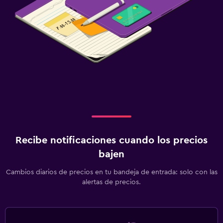
Salud y seguridad
Limpieza diaria
Botiquín de primeros auxilios
Caja fuerte
Piscina
Piscina al aire libre
Toallas para piscina
Piscina con vista
Recibe notificaciones cuando los precios
bajen
Zona de trabajo
Cambios diarios de precios en tu bandeja de entrada: solo con las
Fax/fotocopiadora
alertas de precios.
Escritorio
Gimnasio