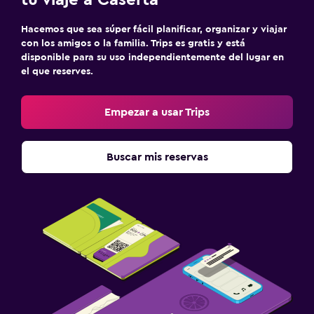
Sistema de entretenimiento
Hacemos que sea súper fácil planificar, organizar y viajar
TV de pantalla plana
con los amigos o la familia. Trips es gratis y está
Sala de estar/TV compartida
disponible para su uso independientemente del lugar en
el que reserves.
TV
Empezar a usar Trips
Lavandería
Lavandería
Buscar mis reservas
Servicio de planchado
Tendedero
Habitación
Enchufe cerca de la cama
Perchero
Armario o clóset