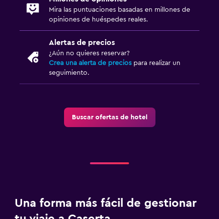
Servicio de traslado (cargo adicional)
Mira las puntuaciones basadas en millones de
Estacionamiento en la calle
opiniones de huéspedes reales.
Alertas de precios
Aire libre
¿Aún no quieres reservar?
Jardín
Crea una alerta de precios
para realizar un
seguimiento.
Terraza/patio
Sillas de playa
Terraza
Buscar ofertas de hotel
Ideal para familias
Cuidado de niños o guardería
Cuna/cama nido disponibles
Comidas para niños
Zona cubierta de juegos
Una forma más fácil de gestionar
tu viaje a Caserta