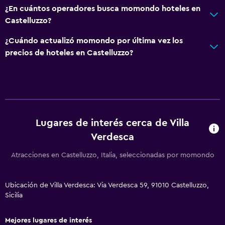
TV
¿En cuántos operadores busca momondo hoteles en
Castelluzzo?
Habitación
¿Cuándo actualizó momondo por última vez los
Perchero
precios de hoteles en Castelluzzo?
Enchufe cerca de la cama
Armario o clóset
Servicios y facilidades
Lugares de interés cerca de Villa
Servicio de habitaciones
Verdesca
Check-in/check-out privado
Atracciones en Castelluzzo, Italia, seleccionadas por momondo
Acceso con llave
Ubicación de Villa Verdesca: Via Verdesca 59, 91010 Castelluzzo,
Estacionamiento y transporte
Sicilia
Estacionamiento en la calle
Estacionamiento gratuito
Mejores lugares de interés