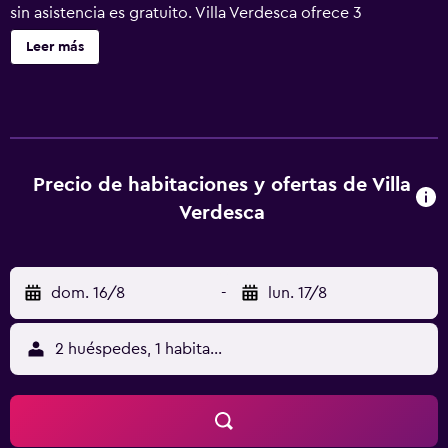
sin asistencia es gratuito. Villa Verdesca ofrece 3
alojamientos con albornoces y secador de pelo. Estos
Leer más
alojamientos con muebles diferentes incluyen escritorio.
Las camas están vestidas con edredón de plumas. Se
ofrece una televisión de pantalla plana con canales por
cable. Los baños están equipados con ducha con cabezal
de ducha tipo lluvia, bidé y artículos de higiene personal
gratuitos. Se ofrece servicio de limpieza todos los días.
Precio de habitaciones y ofertas de Villa
Verdesca
dom. 16/8
-
lun. 17/8
2 huéspedes, 1 habitación