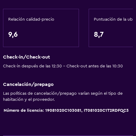
Baño
Relación calidad-precio
Puntuación de la ubi
Bidé
Secador de pelo
9,6
8,7
Aseo
Papel higiénico
Check-in/Check-out
Ducha
Check-in después de las 12:30 - Check-out antes de las 10:30
Albornoz
Baño privado
Cancelación/prepago
Baño pequeño adicional
Las políticas de cancelación/prepago varían según el tipo de
habitación y el proveedor.
Accesibilidad y adecuación
Número de licencia: 19081020C103081, IT081020C1T2RDFQC3
Para no fumadores
Unidad ubicada en la planta baja
Almohada sin plumas