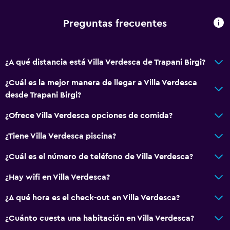
Áreas designadas para fumadores
Preguntas frecuentes
Entrada privada
General
¿A qué distancia está Villa Verdesca de Trapani Birgi?
Vista a la montaña
¿Cuál es la mejor manera de llegar a Villa Verdesca
Piso de mosaico/mármol
desde Trapani Birgi?
Vista al jardín
¿Ofrece Villa Verdesca opciones de comida?
Vista al patio interior
¿Tiene Villa Verdesca piscina?
Espacio de almacenamiento
¿Cuál es el número de teléfono de Villa Verdesca?
Sistema de entretenimiento
¿Hay wifi en Villa Verdesca?
TV por cable o vía satélite
¿A qué hora es el check-out en Villa Verdesca?
TV de pantalla plana
¿Cuánto cuesta una habitación en Villa Verdesca?
Sala de estar/TV compartida