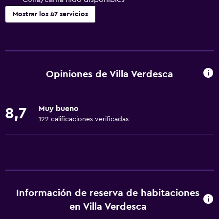
Mostrar los 47 servicios
Servicios básicos
Wifi gratis
Wifi disponible en todas las instalaciones
Opiniones de Villa Verdesca
Internet
Gel de ducha
Muy bueno
8,7
Ropa de cama
122 calificaciones verificadas
Toallas
Aire acondicionado
Artículos de aseo gratis
Champú
Información de reserva de habitaciones
Calefacción
en Villa Verdesca
Papeleras