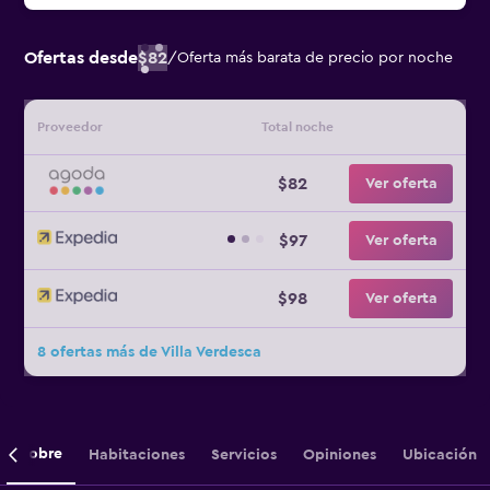
Ofertas desde
$82
/
Oferta más barata de precio por noche
Proveedor
Total noche
$82
Ver oferta
$97
Ver oferta
$98
Ver oferta
8 ofertas más de Villa Verdesca
Sobre
Habitaciones
Servicios
Opiniones
Ubicación