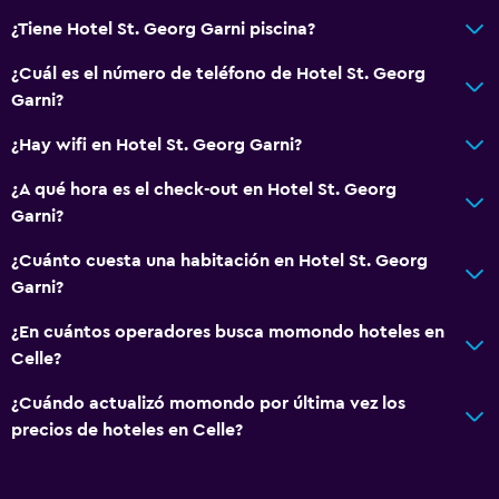
Baño
¿Tiene Hotel St. Georg Garni piscina?
Ducha
¿Cuál es el número de teléfono de Hotel St. Georg
Tina de baño
Garni?
Secador de pelo
¿Hay wifi en Hotel St. Georg Garni?
Aseo
¿A qué hora es el check-out en Hotel St. Georg
Papel higiénico
Garni?
Baño privado
¿Cuánto cuesta una habitación en Hotel St. Georg
Garni?
Servicios y facilidades
¿En cuántos operadores busca momondo hoteles en
Caja fuerte
Celle?
Acceso con tarjeta
¿Cuándo actualizó momondo por última vez los
Check-out exprés
precios de hoteles en Celle?
Check-in/check-out privado