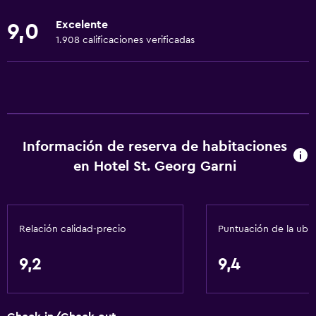
Ropa de cama
Excelente
9,0
Toallas
1.908 calificaciones verificadas
Extinguidor
Artículos de aseo gratis
Champú
Alarma de humo
Información de reserva de habitaciones
Calefacción
en Hotel St. Georg Garni
Gel de ducha
Papeleras
Relación calidad-precio
Puntuación de la ubi
General
Ventana
9,2
9,4
Vista a una calle tranquila
Zona de estar