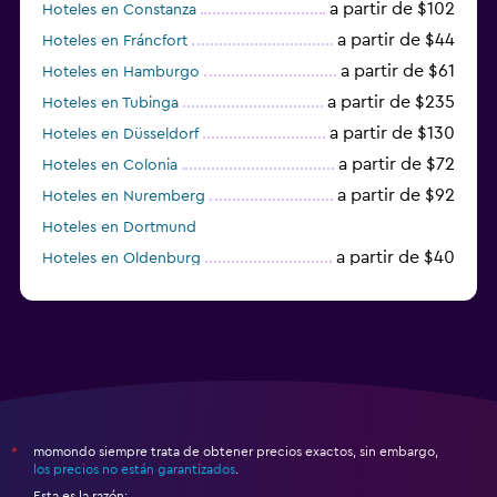
a partir de $102
Hoteles en Constanza
a partir de $44
Hoteles en Fráncfort
a partir de $61
Hoteles en Hamburgo
a partir de $235
Hoteles en Tubinga
a partir de $130
Hoteles en Düsseldorf
a partir de $72
Hoteles en Colonia
a partir de $92
Hoteles en Nuremberg
Hoteles en Dortmund
a partir de $40
Hoteles en Oldenburg
a partir de $68
Hoteles en Garmisch-Partenkirchen
momondo siempre trata de obtener precios exactos, sin embargo,
*
los precios no están garantizados
.
Esta es la razón: