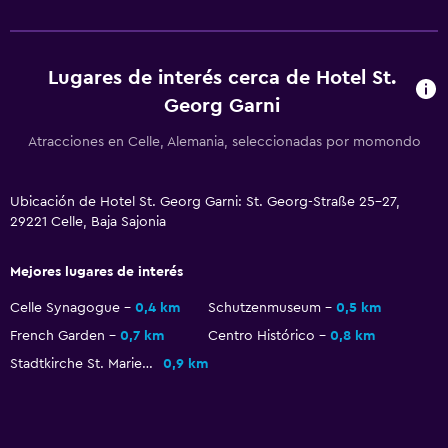
Sistema de entretenimiento
TV de pantalla plana
TV por cable o vía satélite
Lugares de interés cerca de Hotel St.
Georg Garni
TV
Atracciones en Celle, Alemania, seleccionadas por momondo
Accesibilidad y adecuación
Para no fumadores
Ubicación de Hotel St. Georg Garni: St. Georg-Straße 25-27,
29221 Celle, Baja Sajonia
Almohada sin plumas
Plantas superiores accesibles por escaleras
Mejores lugares de interés
Celle Synagogue
0,4 km
Schutzenmuseum
0,5 km
Aire libre
French Garden
0,7 km
Centro Histórico
0,8 km
Terraza/patio
Stadtkirche St. Marien
0,9 km
Sillas de playa
Jardín