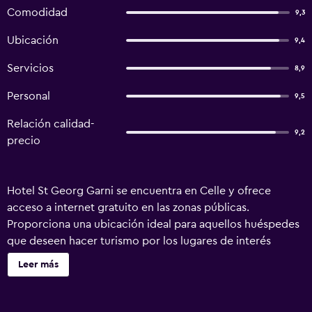
Comodidad
9,3
Ubicación
9,4
Servicios
8,9
Personal
9,5
Relación calidad-
9,2
precio
Hotel St Georg Garni se encuentra en Celle y ofrece
acceso a internet gratuito en las zonas públicas.
Proporciona una ubicación ideal para aquellos huéspedes
que deseen hacer turismo por los lugares de interés
turístico más populares de la zona. Los huéspedes pueden
Leer más
disfrutar de numerosas comodidades e instalaciones,
como un solárium, registros de entrada y salida exprés y
un parque infantil. Para los más aventureros, el hotel