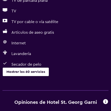
TV de pantalla plana
TV
TV por cable o vía satélite
Artículos de aseo gratis
Internet
Lavandería
Secador de pelo
Mostrar los 60 servicios
Servicios básicos
Wifi gratis
Wifi disponible en todas las instalaciones
Opiniones de Hotel St. Georg Garni
Internet