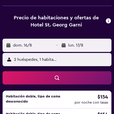
cuenta con una amplia gama de actividades que incluyen
senderismo, pesca y piragüismo. El hotel dispone de
modernas habitaciones que incluyen un secador de pelo y
Precio de habitaciones y ofertas de
minibar. Además, hay diferentes habitaciones diseñadas
Hotel St. Georg Garni
para la comodidad de las familias. Hotel St Georg Garni
está cerca de las tiendas, los restaurantes y la vida
nocturna de Celle. Además, se puede acceder caminando
dom. 16/8
-
lun. 17/8
hasta el Jardín Francés de Celle.
2 huéspedes, 1 habitación
$154
Habitación doble, tipo de cama
desconocido
por noche con tasas