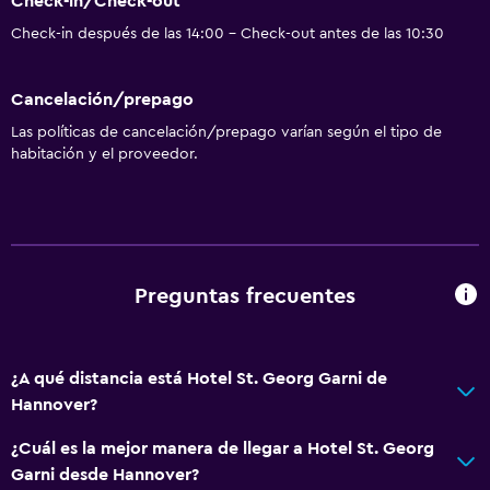
Check-in/Check-out
Vista al jardín
Check-in después de las 14:00 - Check-out antes de las 10:30
Vista al patio interior
Sofá
Cancelación/prepago
Alfombrado
Las políticas de cancelación/prepago varían según el tipo de
Espacio de almacenamiento
habitación y el proveedor.
Actividades
Senderismo
Bicicletas
Preguntas frecuentes
Pesca
Juegos de mesa/rompecabezas
¿A qué distancia está Hotel St. Georg Garni de
Canotaje
Hannover?
Ciclismo
¿Cuál es la mejor manera de llegar a Hotel St. Georg
Paseos a caballo
Garni desde Hannover?