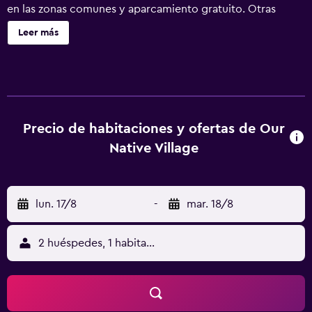
en las zonas comunes y aparcamiento gratuito. Otras
instalaciones incluyen una cafetería, salas de tratamientos
Leer más
o masajes y un centro de negocios. Our Native Village Eco
Resort ofrece 24 alojamientos con aire acondicionado,
botella de agua gratuita y tabla de planchar con plancha.
Las habitaciones disponen de balcón o patio. Entre las
comodidades especialmente pensadas para las personas
en viaje de negocios se incluyen escritorio, periódicos
Precio de habitaciones y ofertas de Our
gratuitos y teléfono. Los baños están equipados con
Native Village
ducha, bidé y artículos de higiene personal gratuitos. Se
ofrece servicio de limpieza todos los días. En el
alojamiento hay piscina al aire libre y piscina infantil. Se
lun. 17/8
-
mar. 18/8
pueden practicar las actividades de ocio y esparcimiento
que se indican más abajo en las instalaciones o cerca del
alojamiento (es posible que se aplique un recargo).
2 huéspedes, 1 habitación