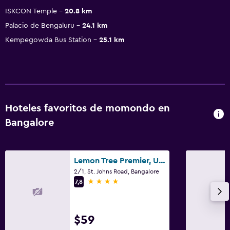
ISKCON Temple
20.8 km
Palacio de Bengaluru
24.1 km
Kempegowda Bus Station
25.1 km
Hoteles favoritos de momondo en
Bangalore
Lemon Tree Premier, Ulsoor Lake, Bangalore
2/1, St. Johns Road, Bangalore
4 estrellas
7,8
$59