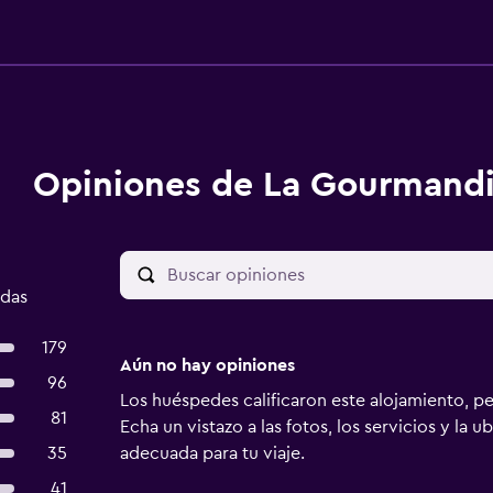
Opiniones de La Gourmand
adas
179
Aún no hay opiniones
96
Los huéspedes calificaron este alojamiento, p
81
Echa un vistazo a las fotos, los servicios y la u
35
adecuada para tu viaje.
41