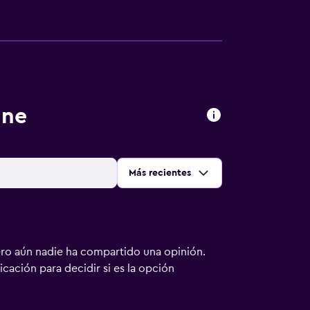
ine
Ordenar por
:
Más recientes
ero aún nadie ha compartido una opinión.
bicación para decidir si es la opción