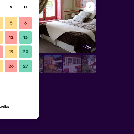
S
D
5
6
12
13
1/24
Otros
19
20
26
27
rellas