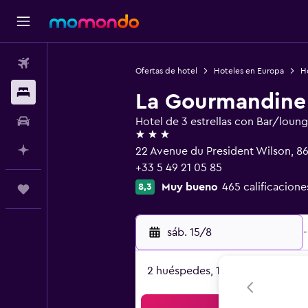
Vuelos
Ofertas de hotel
Hoteles en Europa
Ho
Alojamientos
La Gourmandine
Autos
Hotel de 3 estrellas con Bar/loun
3 estrellas
Planifica con IA
22 Avenue du President Wilson, 86
+33 5 49 21 05 85
Muy bueno
465 calificacione
8,3
Trips
sáb. 15/8
-
2 huéspedes, 1 habitación