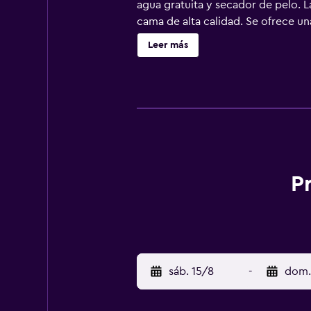
agua gratuita y secador de pelo. 
cama de alta calidad. Se ofrece una
servicios para las personas de nego
Leer más
P
sáb. 15/8
-
dom.