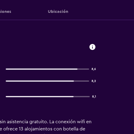
iones
Ubicación
8,6
8,2
8,1
n asistencia gratuito. La conexión wifi en
e ofrece 13 alojamientos con botella de