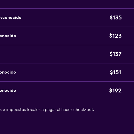
$135
esconocido
$123
conocido
$137
$151
conocido
$192
conocido
as e impuestos locales a pagar al hacer check-out.