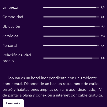
Limpieza
9,5
Comodidad
9,5
Ubicación
9,1
Servicios
9,3
Personal
9,6
Relación calidad-
8,8
precio
El Lion Inn es un hotel independiente con un ambiente
continental. Dispone de un bar, un restaurante de estilo
bistró y habitaciones amplias con aire acondicionado, TV
de pantalla plana y conexión a internet por cable gratuita.
El Lion Inn fue un pub tradicional durante muchos años.
Leer más
Ahora, después de una agradable restauración, se ha