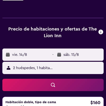
convertido en bar y bistró de estilo contemporáneo con
lujosas habitaciones con baño. Todas sus habitaciones
deluxe cuentan con aire acondicionado, TV moderna de
pantalla plana, set de té y café y conexión a internet por
cable gratuita. Algunas habitaciones tienen un balcón con
Precio de habitaciones y ofertas de The
vistas al jardín, mientras que otras ofrecen acceso directo
Lion Inn
al jardín a través de su propia terraza. El bar, decorado de
forma elegante con antigüedades y muebles restaurados,
ofrece un ambiente francés de época. El restaurante, una
vie. 14/8
-
sáb. 15/8
extensión natural de la zona del bar, presenta una
combinación de elementos de época y modernos. El
menú se basa en platos de pub tradicionales con un toque
2 huéspedes, 1 habitación
moderno y contemporáneo. El salón acristalado permite
disfrutar de la cena junto a vistas pintorescas.
$160
Habitación doble, tipo de cama