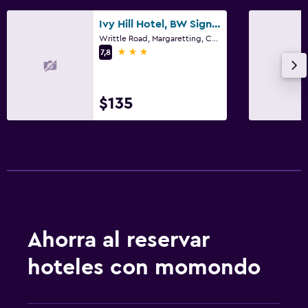
Ivy Hill Hotel, BW Signature Collection
Writtle Road, Margaretting, Chelmsford
3 estrellas
7,8
$135
Ahorra al reservar
hoteles con momondo