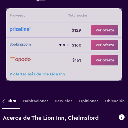
Proveedor
Total noche
$129
Ver oferta
$160
Ver oferta
$161
Ver oferta
9 ofertas más de The Lion Inn
Sobre
Habitaciones
Servicios
Opiniones
Ubicación
Acerca de The Lion Inn, Chelmsford