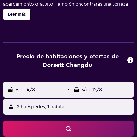
aparcamiento gratuito. También encontrarás una terraza
en la azotea, un centro de conferencias y una cafetería.
Leer más
Dorsett Chengdu ofrece 556 alojamientos con aire
acondicionado, minibar y caja fuerte (cabe un portátil).
Todos los alojamientos tienen decoraciones diferentes.
Las camas están vestidas con edredón de plumas. Cabe
destacar que este alojamiento permite a sus clientes elegir
el tipo de almohada. Se ofrece una televisión LCD con
Precio de habitaciones y ofertas de
canales por cable. Los baños están equipados con ducha y
Dorsett Chengdu
bañera combinadas con cabezal de ducha tipo lluvia,
albornoces, zapatillas y artículos de higiene personal
gratuitos. Los huéspedes pueden navegar por la web
vie. 14/8
-
sáb. 15/8
gracias a nuestro acceso a Internet gratis (por cable y
wifi). Los servicios para las personas de negocios incluyen
escritorio y teléfono; se ofrecen llamadas locales gratuitas
2 huéspedes, 1 habitación
(pueden existir restricciones). Las habitaciones también
incluyen botella de agua gratuita y cafetera y tetera. Se
ofrece servicio de limpieza todos los días. Los servicios de
ocio y esparcimiento en este hotel incluyen gimnasio