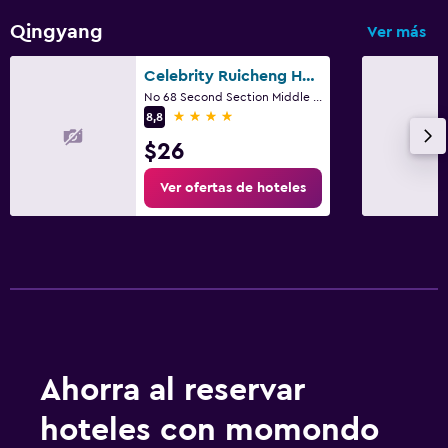
Qingyang
Ver más
Celebrity Ruicheng Hotel
No 68 Second Section Middle Renmin Road Qingyang D, Chengdu
4 estrellas
8,8
$26
Ver ofertas de hoteles
Ahorra al reservar
hoteles con momondo