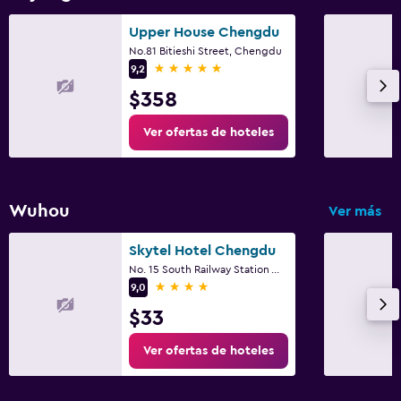
Upper House Chengdu
No.81 Bitieshi Street, Chengdu
5 estrellas
9,2
$358
Ver ofertas de hoteles
Wuhou
Ver más
Skytel Hotel Chengdu
No. 15 South Railway Station West Road, Chengdu
4 estrellas
9,0
$33
Ver ofertas de hoteles