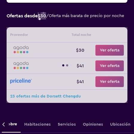
Ofertas desde
$30
/
Oferta más barata de precio por noche
Proveedor
Total noche
$30
Ver oferta
$41
Ver oferta
$41
Ver oferta
23 ofertas más de Dorsett Chengdu
Sobre
Habitaciones
Servicios
Opiniones
Ubicación