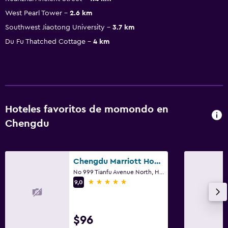
West Pearl Tower
2.6 km
Southwest Jiaotong University
3.7 km
Du Fu Thatched Cottage
4 km
Hoteles favoritos de momondo en
Chengdu
Chengdu Marriott Hotel Financial Centre
No 999 Tianfu Avenue North, High-Tech Zone, Chengdu
5 estrellas
9,0
$96