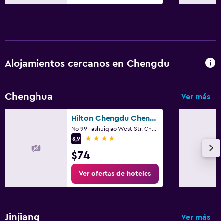
Alojamientos cercanos en Chengdu
Chenghua
Ver más
Hilton Chengdu Chenghua
No 99 Tashuiqiao West Str, Chenghua, Chengdu
4 estrellas
8,9
$74
Ver ofertas de hoteles
Jinjiang
Ver más