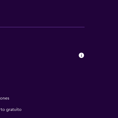
iones
rto gratuito