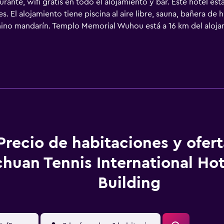
rante, wifi gratis en todo el alojamiento y bar. Este hotel es
es. El alojamiento tiene piscina al aire libre, sauna, bañera de 
chino mandarín. Templo Memorial Wuhou está a 16 km del alojami
al de Chengdu Shuangliu) está a 5 km, y el alojamiento ofrece 
Precio de habitaciones y ofer
chuan Tennis International Ho
Building