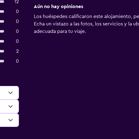
12
Aún no hay opiniones
0
Los huéspedes calificaron este alojamiento, p
0
Echa un vistazo a las fotos, los servicios y la u
0
adecuada para tu viaje.
0
2
0