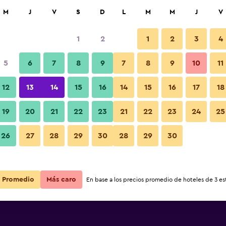
car
M
J
V
S
D
L
M
M
J
V
1
2
1
2
3
4
5
6
7
8
9
7
8
9
10
11
12
13
14
15
16
14
15
16
17
18
ational Hotel
Ver precios
19
20
21
22
23
21
22
23
24
25
ational Hotel
26
27
28
29
30
28
29
30
Ver precios
ational Hotel
Ver precios
Promedio
Más caro
En base a los precios promedio de hoteles de 3 est