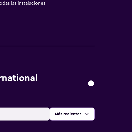
odas las instalaciones
rnational
Ordenar por
:
Más recientes