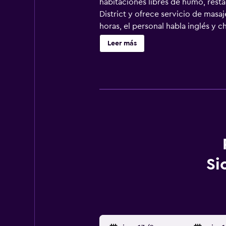
habitaciones libres de humo, restau
District y ofrece servicio de masaj
horas, el personal habla inglés y 
aeropuerto (Aeropuerto internacion
Leer más
del aeropuerto.
Si