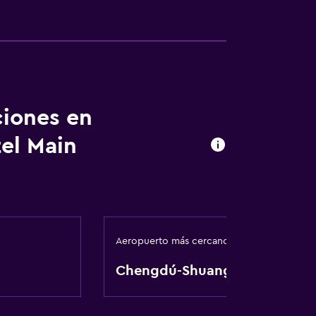
ciones en
tel Main
Aeropuerto más cercano
Chengdú-Shuangliu