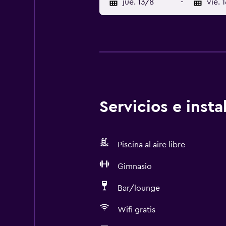
jue. 13/8
-
vie. 
Servicios e inst
Piscina al aire libre
Gimnasio
Bar/lounge
Wifi gratis