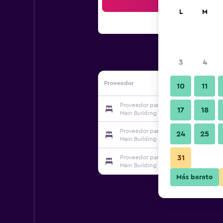
Bus
L
M
3
4
Proveedor
10
11
Proveedor para Sichuan Tennis Intern
17
18
Main Building
Proveedor para Sichuan Tennis Intern
24
25
Main Building
31
Proveedor para Sichuan Tennis Intern
Main Building
Más barato