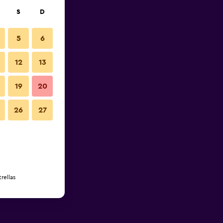
S
D
5
6
12
13
19
20
26
27
rellas