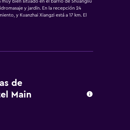
tá muy bien situado en el barrio de Shuangliu
hidromasaje y jardín. En la recepción 24
ento, y Kuanzhai Xiangzi está a 17 km. El
servicio de traslado gratis para ir o volver
tas de
tel Main