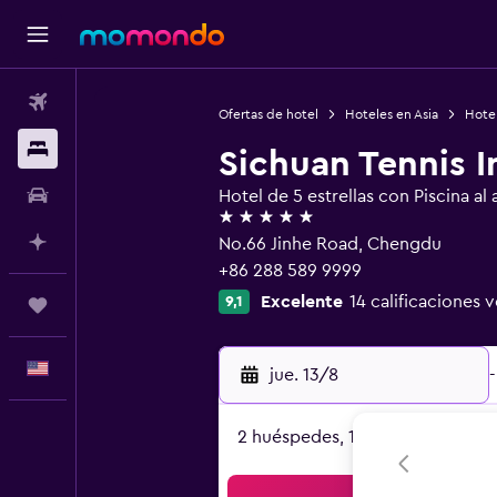
Vuelos
Ofertas de hotel
Hoteles en Asia
Hote
Alojamientos
Sichuan Tennis I
Autos
Hotel de 5 estrellas con Piscina al a
5 estrellas
Planifica con IA
No.66 Jinhe Road, Chengdu
+86 288 589 9999
Excelente
14 calificaciones v
9,1
Trips
Español
jue. 13/8
-
2 huéspedes, 1 habitación