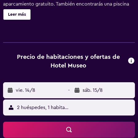
aparcamiento gratuito. También encontrarás una piscina
de temporada, un centro de negocios y servicio de
Leer más
recepción 24 horas. Hotel Museo ofrece 59 alojamientos
con aire acondicionado, botella de agua gratuita y
albornoces. Cada alojamiento tiene un mobiliario y
decoración diferentes. Se ofrece una televisión de
pantalla plana de 50 pulgadas con canales por cable. Los
baños están equipados con zapatillas, bidé y secador de
Precio de habitaciones y ofertas de
pelo. Este hotel en Cheongju ofrece acceso a Internet wifi
Hotel Museo
gratis. Se ofrece servicio de limpieza todos los días. En el
alojamiento hay piscina al aire libre de temporada y
bañera de hidromasaje. No se permite la entrada a la
vie. 14/8
-
sáb. 15/8
piscina a huéspedes menores de 19 años.
2 huéspedes, 1 habitación