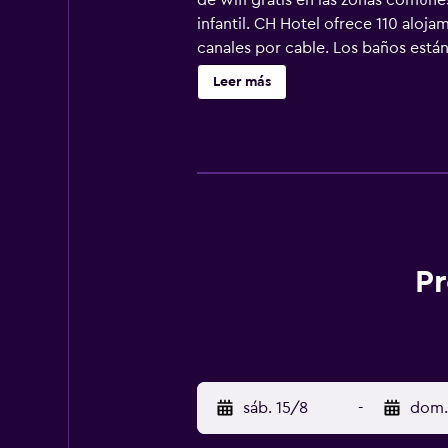
de wifi gratis en las zonas comune
infantil. CH Hotel ofrece 110 aloj
canales por cable. Los baños está
pueden navegar por la web gracias 
Leer más
solicitar tabla de planchar con plan
Pr
sáb. 15/8
-
dom.