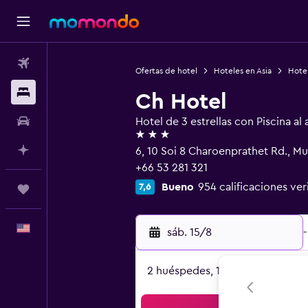
Vuelos
Ofertas de hotel
Hoteles en Asia
Hotel
Alojamientos
Ch Hotel
Autos
Hotel de 3 estrellas con Piscina al a
3 estrellas
Planifica con IA
6, 10 Soi 8 Charoenprathet Rd., M
+66 53 281 321
Bueno
954 calificaciones ver
7,6
Trips
Español
sáb. 15/8
-
2 huéspedes, 1 habitación