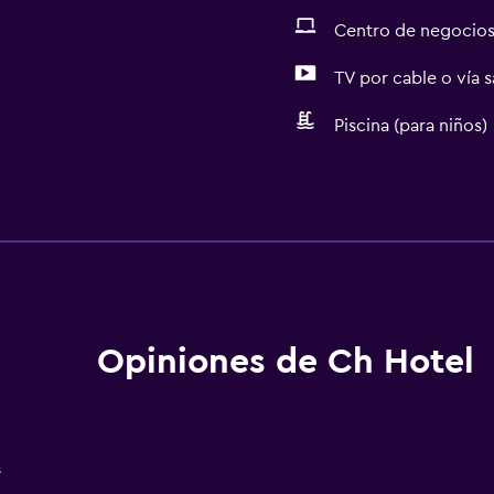
Centro de negocio
TV por cable o vía s
Piscina (para niños)
Servicios básicos
Wifi gratis
Internet
Toallas
Extinguidor
Opiniones de Ch Hotel
Artículos de aseo gratis
Champú
Alarma de humo
s
Adaptador