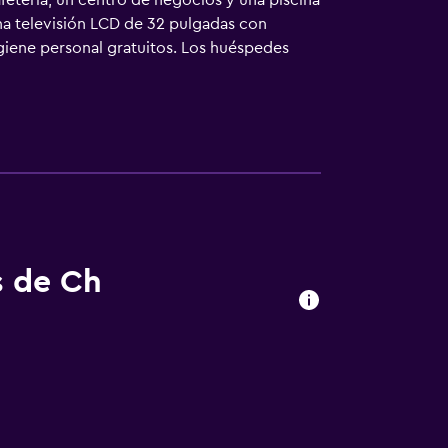
fetería, un centro de negocios y una piscina
una televisión LCD de 32 pulgadas con
giene personal gratuitos. Los huéspedes
limpieza todos los días y es posible
l.
s de Ch