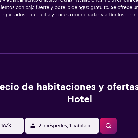
s y aparcamiento gratuito. Otras instalaciones incluyen una ca
amientos con caja fuerte y botella de agua gratuita. Se ofrece 
n equipados con ducha y bañera combinadas y artículos de hi
a nuestro acceso a Internet wifi gratis. Se ofrece servicio de 
cha. En el alojamiento hay piscina al aire libre y piscina infanti
ecio de habitaciones y oferta
Hotel
 16/8
2 huéspedes, 1 habitación