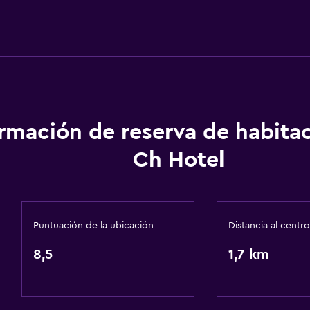
Gel de ducha
Aire acondicionado
a
Acondicionador
Baño
ormación de reserva de habita
Ducha
Ch Hotel
Gorro de baño
Tina de baño
Aseo
Puntuación de la ubicación
Distancia al centro
Papel higiénico
8,5
1,7 km
Cepillo de dientes
Albornoz
Baño privado