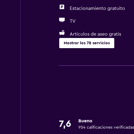
Estacionamiento gratuito
TV
Artículos de aseo gratis
Mostrar los 78 servicios
Servicios y facilidades
Cajero automático/banco
Centro de negocios
Renta de autos
Servicio de despertador
Servicio de conserjería
Caja fuerte
Bueno
7,6
Cambio de divisas
954 calificaciones verificada
Instalaciones para reuniones