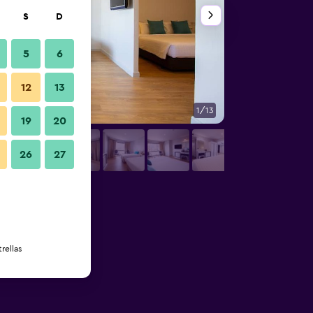
S
D
5
6
12
13
1/13
Baño
19
20
26
27
rellas