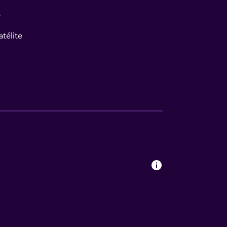
s
atélite