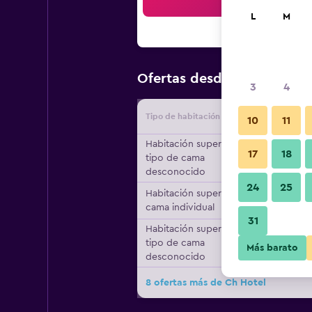
Bus
L
M
$16
Ofertas desde
/
Oferta más
3
4
Tipo de habitación
Proveedo
10
11
Habitación superior,
17
18
tipo de cama
desconocido
24
25
Habitación superior, 1
cama individual
31
Habitación superior,
tipo de cama
Más barato
desconocido
8 ofertas más de Ch Hotel