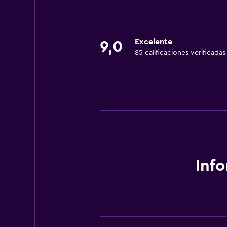
Lavandería
General
Excelente
9,0
Espacio de almacenamiento
85 calificaciones verificadas
Ideal para familias
Cuidado de niños o guardería
Inf