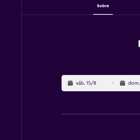
Sobre
sáb. 15/8
-
dom.