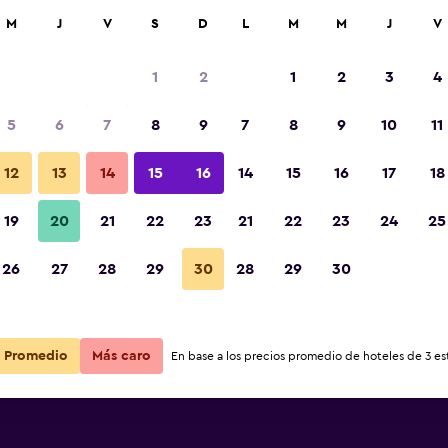
car
M
J
V
S
D
L
M
M
J
V
1
2
1
2
3
4
5
6
7
8
9
7
8
9
10
11
12
13
14
15
16
14
15
16
17
18
Ver precios
19
20
21
22
23
21
22
23
24
25
26
27
28
29
30
28
29
30
Ver precios
Ver precios
Promedio
Más caro
En base a los precios promedio de hoteles de 3 est