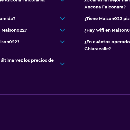
 de Ancona Falconara?
¿Cuál es la mejor ma
Ancona Falconara?
comida?
¿Tiene Maison022 pis
e Maison022?
¿Hay wifi en Maison0
aison022?
¿En cuántos operado
Chiaravalle?
ltima vez los precios de