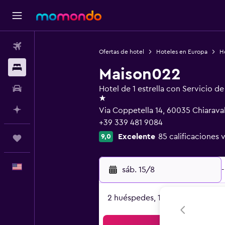
Vuelos
Ofertas de hotel
Hoteles en Europa
Ho
Alojamientos
Maison022
Autos
Hotel de 1 estrella con Servicio d
1 estrella
Planifica con IA
Via Coppetella 14, 60035 Chiarava
+39 339 481 9084
Excelente
85 calificaciones 
9,0
Trips
Español
sáb. 15/8
-
2 huéspedes, 1 habitación