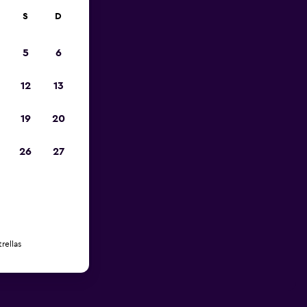
S
D
5
6
12
13
19
20
26
27
rellas