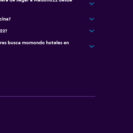
nera de llegar a Maison022 desde
cina?
22?
res busca momondo hoteles en