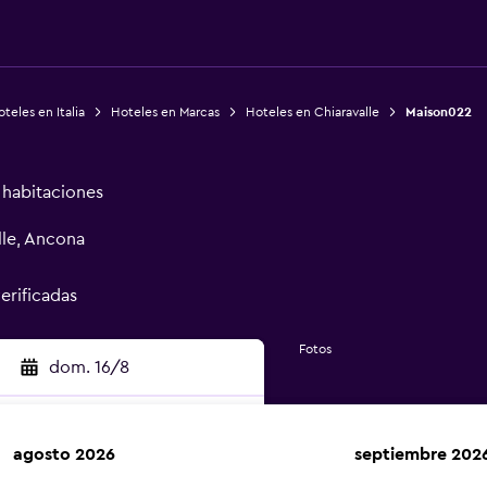
teles en Italia
Hoteles en Marcas
Hoteles en Chiaravalle
Maison022
e habitaciones
lle, Ancona
verificadas
Fotos
dom. 16/8
agosto 2026
septiembre 202