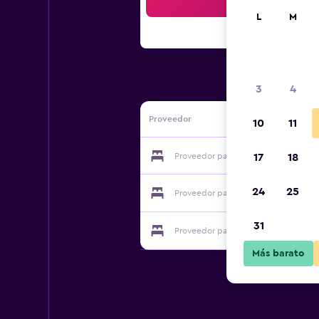
Bus
L
M
3
4
Proveedor
10
11
Proveedor para Maison022
17
18
24
25
Proveedor para Maison022
31
Proveedor para Maison022
Más barato