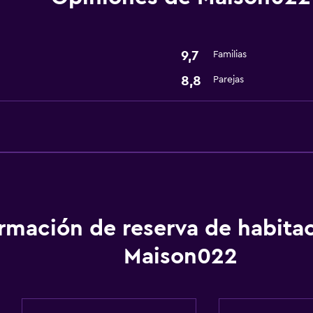
Bicicletas
Servicios y facilidades
9,7
Familias
Servicio de habitaciones
8,8
Parejas
ormación de reserva de habita
Maison022