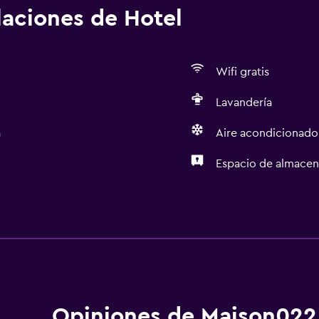
alaciones de Hotel
Wifi gratis
Lavandería
a
Aire acondicionado
Espacio de almace
Estacionamiento y tran
Traslado aeropuerto
Actividades
Opiniones de Maison022