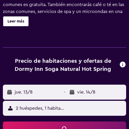
comunes es gratuita. También encontrarás café o té en las
zonas comunes, servicios de spa y un microondas en una
zona común. Dormy Inn Soga Natural Hot Spring ofrece 111
Leer más
alojamientos con aire acondicionado, caja fuerte y
zapatillas. Se ofrece una televisión de pantalla plana con
canales por satélite y películas de pago. Los baños están
equipados con inodoro con bidé electrónico, secador de
pelo y cepillos de dientes y dentífrico. Los huéspedes
pueden navegar por la web gracias a nuestro acceso a
Precio de habitaciones y ofertas de
Internet gratis (por cable y wifi). Los servicios para las
Dormy Inn Soga Natural Hot Spring
personas de negocios incluyen escritorio y teléfono. Los
servicios de ocio y esparcimiento en este hotel incluyen
sauna. Se pueden practicar las actividades de ocio y
jue. 13/8
-
vie. 14/8
esparcimiento que se indican más abajo en las
instalaciones o cerca del alojamiento (es posible que se
aplique un recargo).
2 huéspedes, 1 habitación