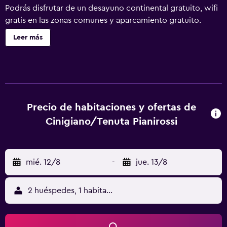
Podrás disfrutar de un desayuno continental gratuito, wifi
gratis en las zonas comunes y aparcamiento gratuito.
Otras instalaciones incluyen un bar o lounge, una cafetería
Leer más
y servicio de habitaciones las 24 horas. Tenuta Pianirossi
ofrece 9 alojamientos con aire acondicionado, botella de
agua gratuita y cafetera y tetera. Estos alojamientos
ofrecen una zona de estar separada. Este alojamiento
agroturístico en Cinigiano ofrece acceso a Internet por
cable y wifi gratis. Los baños están equipados con bidé,
Precio de habitaciones y ofertas de
artículos de higiene personal gratuitos y secador de pelo.
Cinigiano/Tenuta Pianirossi
Se ofrece servicio de limpieza todos los días. En el
alojamiento hay piscina al aire libre y piscina infantil. Se
pueden practicar las actividades de ocio y esparcimiento
mié. 12/8
-
jue. 13/8
que se indican más abajo en las instalaciones o cerca del
alojamiento (es posible que se aplique un recargo).
2 huéspedes, 1 habitación