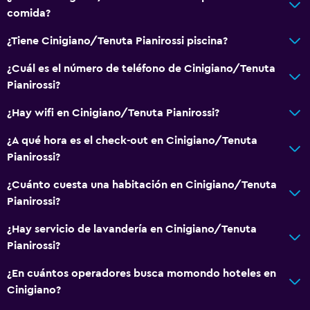
comida?
Baño privado
¿Tiene Cinigiano/Tenuta Pianirossi piscina?
Comedor
¿Cuál es el número de teléfono de Cinigiano/Tenuta
Tetera eléctrica
Pianirossi?
Menús para dietas especiales (bajo petición)
¿Hay wifi en Cinigiano/Tenuta Pianirossi?
Restaurante
¿A qué hora es el check-out en Cinigiano/Tenuta
Bar/lounge
Pianirossi?
Tetera
¿Cuánto cuesta una habitación en Cinigiano/Tenuta
Nevera
Pianirossi?
Cafetera
¿Hay servicio de lavandería en Cinigiano/Tenuta
Pianirossi?
Servicios y facilidades
Servicio de conserjería
¿En cuántos operadores busca momondo hoteles en
Cinigiano?
Instalaciones para reuniones