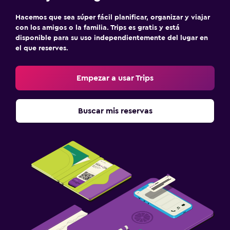
Cuna/cama nido disponibles
Hacemos que sea súper fácil planificar, organizar y viajar
Piscina (para niños)
con los amigos o la familia. Trips es gratis y está
disponible para su uso independientemente del lugar en
Comidas para niños
el que reserves.
Parque infantil
Empezar a usar Trips
Estacionamiento y transporte
Carga de vehículos eléctricos
Buscar mis reservas
Estacionamiento gratuito
Estacionamiento privado
Piscina
Piscina climatizada
Piscina al aire libre
Piscina con vista