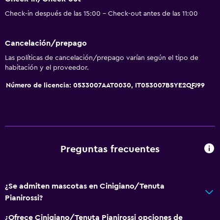
Accesibilidad
Check-in después de las 15:00 - Check-out antes de las 11:00
Almohada hipoalergénica
Para no fumadores
Cancelación/prepago
Inodoro con barras de apoyo
Las políticas de cancelación/prepago varían según el tipo de
Áreas designadas para fumadores
habitación y el proveedor.
Entrada privada
Número de licencia: 0533007AAT0030, IT053007B5YE2QFJ99
Baño
Ducha
Gorro de baño
Preguntas frecuentes
Tina de baño
Bidé
Secador de pelo
¿Se admiten mascotas en Cinigiano/Tenuta
Pianirossi?
Aseo
Papel higiénico
¿Ofrece Cinigiano/Tenuta Pianirossi opciones de