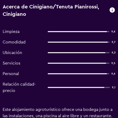
Acerca de Cinigiano/Tenuta Pianirossi,
Cinigiano
Limpieza
9,6
Comodidad
9,7
Ubicación
9,3
Servicios
9,5
Personal
9,6
Relación calidad-
9,1
precio
Este alojamiento agroturístico ofrece una bodega junto a
las instalaciones, una piscina al aire libre y un restaurante.