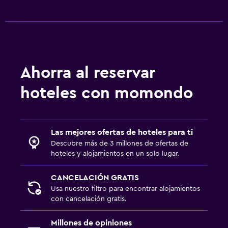
Vista al jardín
Sofá
Espacio de almacenamiento
Ahorra al reservar
Aire libre
hoteles con momondo
Terraza/patio
Sillas de playa
Muebles de exterior
Las mejores ofertas de hoteles para ti
Jardín
Descubre más de 3 millones de ofertas de
hoteles y alojamientos en un solo lugar.
Lavandería
CANCELACIÓN GRATIS
Lavandería
Usa nuestro filtro para encontrar alojamientos
con cancelación gratis.
Servicio de planchado
Servicios de lavandería/tintorería
Millones de opiniones