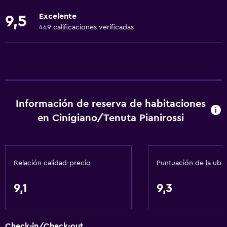
Toallas
Excelente
9,5
Extinguidor
449 calificaciones verificadas
Artículos de aseo gratis
Champú
Alarma de humo
Calefacción
Información de reserva de habitaciones
Gel de ducha
en Cinigiano/Tenuta Pianirossi
Aire acondicionado
Acondicionador
Relación calidad-precio
Puntuación de la ubi
Accesibilidad y adecuación
Unidad accesible para personas en silla de ruedas
9,1
9,3
Mascotas permitidas bajo consulta (pueden aplicar cargos
extra)
Check-in/Check-out