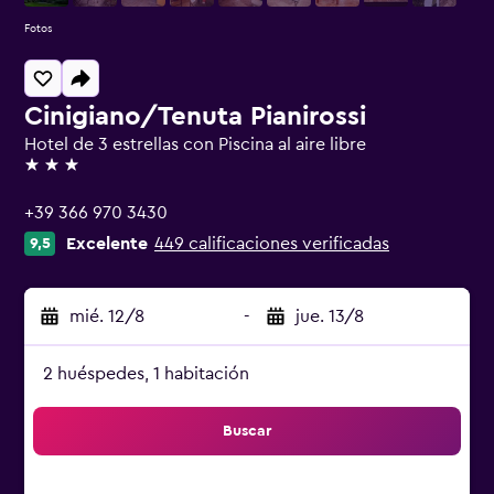
Fotos
Cinigiano/Tenuta Pianirossi
Hotel de 3 estrellas con Piscina al aire libre
3 estrellas
+39 366 970 3430
Excelente
449 calificaciones verificadas
9,5
mié. 12/8
-
jue. 13/8
2 huéspedes, 1 habitación
Buscar