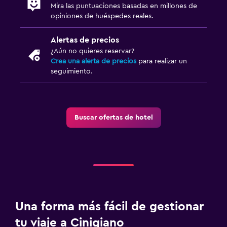
Plancha para pantalones
Mira las puntuaciones basadas en millones de
opiniones de huéspedes reales.
Habitación
Alertas de precios
Enchufe cerca de la cama
¿Aún no quieres reservar?
Crea una alerta de precios
para realizar un
Sofá cama
seguimiento.
Perchero
Armario o clóset
Buscar ofertas de hotel
Salud y seguridad
Limpieza diaria
Botiquín de primeros auxilios
Cámaras CCTV en el exterior
Caja fuerte
Una forma más fácil de gestionar
Ideal para familias
tu viaje a Cinigiano