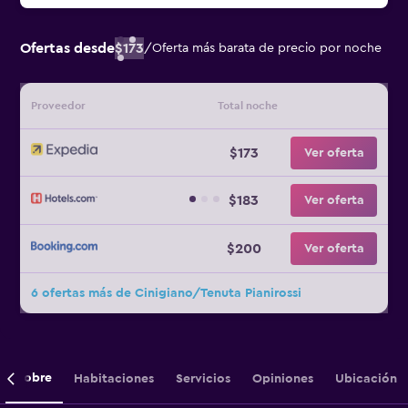
Ofertas desde
$173
/
Oferta más barata de precio por noche
Proveedor
Total noche
$173
Ver oferta
$183
Ver oferta
$200
Ver oferta
6 ofertas más de Cinigiano/Tenuta Pianirossi
Sobre
Habitaciones
Servicios
Opiniones
Ubicación