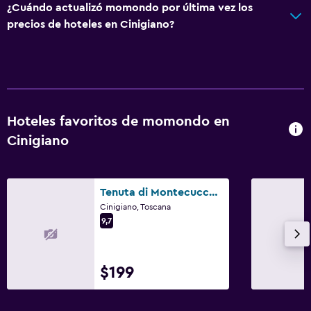
Servicio de habitaciones
¿Cuándo actualizó momondo por última vez los
precios de hoteles en Cinigiano?
Mostrador de información turística
Check-out exprés
Botella de agua
Actividades
Hoteles favoritos de momondo en
Senderismo
Cinigiano
Ciclismo
Esquí
Tenuta di Montecucco - ColleMassari Hospitality
Clases de cocina
Cinigiano, Toscana
9,7
Paseos a caballo
General
$199
Habitaciones familiares
Zona de estar