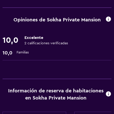
Servicios y facilidades
Cajero automático/banco
Centro de negocios
Opiniones de Sokha Private Mansion
Cambio de divisas
Instalaciones para reuniones
Excelente
10,0
Servicio de habitaciones
2 calificaciones verificadas
Check-out exprés
10,0
Familias
Recepción 24 horas
Cocina
Microondas
Tetera
Información de reserva de habitaciones
Nevera
en Sokha Private Mansion
Cafetera
Cocina