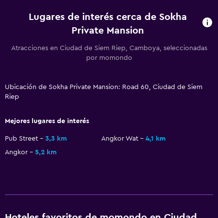
Salón de belleza
Lugares de interés cerca de Sokha
General
Private Mansion
Chimenea
Atracciones en Ciudad de Siem Riep, Camboya, seleccionadas
por momondo
Pantuflas
Espacio de almacenamiento
Ubicación de Sokha Private Mansion: Road 60, Ciudad de Siem
Riep
Estacionamiento y transporte
Traslado aeropuerto
Mejores lugares de interés
Estacionamiento gratuito
Pub Street
3,3 km
Angkor Wat
4,1 km
Angkor
5,2 km
Baño
Secador de pelo
Albornoz
Hoteles favoritos de momondo en Ciudad