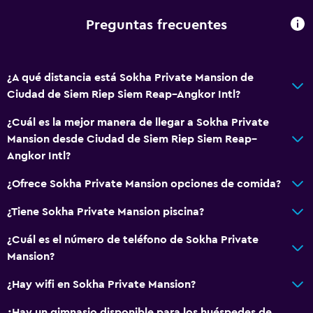
Piscina al aire libre
Preguntas frecuentes
Sauna
Comedor
¿A qué distancia está Sokha Private Mansion de
Minibar
Ciudad de Siem Riep Siem Reap–Angkor Intl?
Comedor
¿Cuál es la mejor manera de llegar a Sokha Private
Restaurante
Mansion desde Ciudad de Siem Riep Siem Reap–
Angkor Intl?
Bar/lounge
Cafetería
¿Ofrece Sokha Private Mansion opciones de comida?
¿Tiene Sokha Private Mansion piscina?
Accesibilidad y adecuación
¿Cuál es el número de teléfono de Sokha Private
Habitaciones para no fumadores disponibles
Mansion?
Accesibilidad
¿Hay wifi en Sokha Private Mansion?
Ascensor
Áreas designadas para fumadores
¿Hay un gimnasio disponible para los huéspedes de