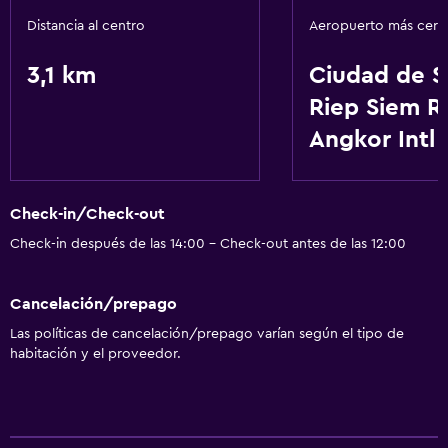
Cocineta
Distancia al centro
Aeropuerto más cer
3,1 km
Ciudad de 
Servicios básicos
Riep Siem R
Wifi gratis
Angkor Intl
Internet
Ventilador
Artículos de aseo gratis
Check-in/Check-out
Adaptador
Check-in después de las 14:00 - Check-out antes de las 12:00
Aire acondicionado
Cancelación/prepago
Piscina y spa
Las políticas de cancelación/prepago varían según el tipo de
habitación y el proveedor.
Piscina privada
Spa
Bañera de hidromasaje