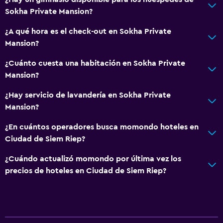
Sokha Private Mansion?
Aire libre
¿A qué hora es el check-out en Sokha Private
Parrilla
Mansion?
Terraza
¿Cuánto cuesta una habitación en Sokha Private
Jardín
Mansion?
¿Hay servicio de lavandería en Sokha Private
Lavandería
Mansion?
Lavandería
¿En cuántos operadores busca momondo hoteles en
Servicios de lavandería/tintorería
Ciudad de Siem Riep?
Plancha y tabla de planchar
¿Cuándo actualizó momondo por última vez los
precios de hoteles en Ciudad de Siem Riep?
Actividades
Tienda de regalos
Bicicletas