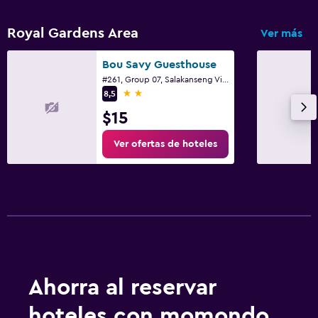
Royal Gardens Area
Ver más
Bou Savy Guesthouse
#261, Group 07, Salakanseng Village, Ciudad de Siem Riep
2 estrellas
8,5
$15
Ver ofertas de hoteles
Ahorra al reservar
hoteles con momondo