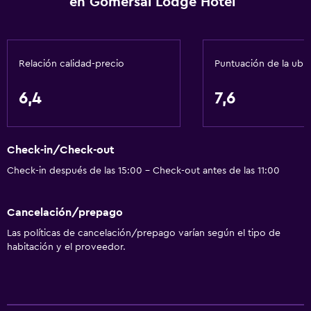
en Gomersal Lodge Hotel
Toallas/ropa de cama (cargo adicional)
Papeleras
Acondicionador
Relación calidad-precio
Puntuación de la ubi
Comedor
6,4
7,6
Tetera eléctrica
Minibar
Check-in/Check-out
Microondas
Check-in después de las 15:00 - Check-out antes de las 11:00
Bar/lounge
Tetera/cafetera
Cancelación/prepago
Tetera
Las políticas de cancelación/prepago varían según el tipo de
Nevera
habitación y el proveedor.
La comida se puede entregar en el alojamiento
Cafetera