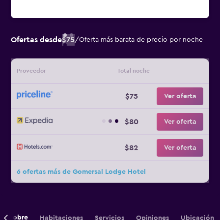
Ofertas desde
$75
/
Oferta más barata de precio por noche
Proveedor
Total noche
$75
Ver oferta
$80
Ver oferta
$82
Ver oferta
6 ofertas más de Gomersal Lodge Hotel
Sobre
Habitaciones
Servicios
Opiniones
Ubicación