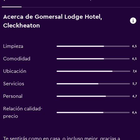
Acerca de Gomersal Lodge Hotel,
Cleckheaton
Limpieza
6,5
Comodidad
6,5
Ubicación
7,6
Servicios
5,7
Personal
6,7
Relación calidad-
6,4
precio
Te sentirás como en casa, o incluso mejor, gracias a