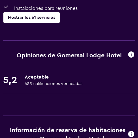
Instalaciones para reuniones
Mostrar los 61 servicios
Servicios básicos
Wifi gratis
Internet
Opiniones de Gomersal Lodge Hotel
Ropa de cama
Toallas
Aceptable
5,2
Extinguidor
453 calificaciones verificadas
Artículos de aseo gratis
Champú
Alarma de humo
Calefacción
Información de reserva de habitaciones
Gel de ducha