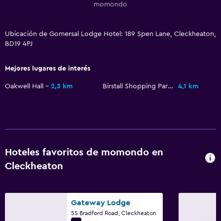
momondo
Cámaras CCTV en el exterior
Seguridad las 24 horas
Ubicación de Gomersal Lodge Hotel: 189 Spen Lane, Cleckheaton,
BD19 4PJ
General
Mejores lugares de interés
Ventana
Vista al jardín
Oakwell Hall
2,3 km
Birstall Shopping Park
4,1 km
Alfombrado
Espacio de almacenamiento
Aire libre
Hoteles favoritos de momondo en
Terraza/patio
Cleckheaton
Área de picnic
Jardín
Gateway Lodge
55 Bradford Road, Cleckheaton
Estacionamiento y transporte