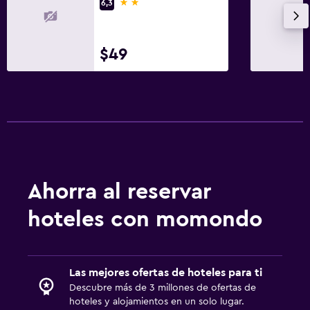
2 estrellas
6,3
Estacionamiento gratuito
Estacionamiento privado
$49
Habitación
Perchero
Armario o clóset
Ideal para familias
Ahorra al reservar
Cuna/cama nido disponibles
Equipo infantil para zona de juegos al aire libre
hoteles con momondo
Sistema de entretenimiento
TV
Las mejores ofertas de hoteles para ti
Descubre más de 3 millones de ofertas de
hoteles y alojamientos en un solo lugar.
Lavandería