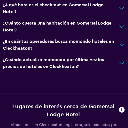
Servicio de habitaciones
¿A qué hora es el check-out en Gomersal Lodge
Acceso con llave
Hotel?
Recepción 24 horas
¿Cuánto cuesta una habitación en Gomersal Lodge
Hotel?
Baño
¿En cuántos operadores busca momondo hoteles en
Ducha
Cleckheaton?
Secador de pelo
¿Cuándo actualizó momondo por última vez los
Aseo
precios de hoteles en Cleckheaton?
Papel higiénico
Baño privado
Salud y seguridad
Lugares de interés cerca de Gomersal
Limpieza diaria
Lodge Hotel
Botiquín de primeros auxilios
Atracciones en Cleckheaton, Inglaterra, seleccionadas por
Cámaras CCTV en zonas comunes