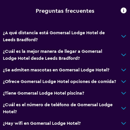
Accesibilidad y adecuación
Preguntas frecuentes
Mascotas permitidas bajo consulta (pueden aplicar cargos
extra)
Ascensor
¿A qué distancia está Gomersal Lodge Hotel de
Leeds Bradford?
Hipoalergénico
Para no fumadores
¿Cuál es la mejor manera de llegar a Gomersal
Lodge Hotel desde Leeds Bradford?
Plantas superiores accesibles por escaleras
Áreas designadas para fumadores
¿Se admiten mascotas en Gomersal Lodge Hotel?
Entrada privada
¿Ofrece Gomersal Lodge Hotel opciones de comida?
¿Tiene Gomersal Lodge Hotel piscina?
Servicios y facilidades
Centro de negocios
¿Cuál es el número de teléfono de Gomersal Lodge
Hotel?
Caja fuerte
Instalaciones para reuniones
¿Hay wifi en Gomersal Lodge Hotel?